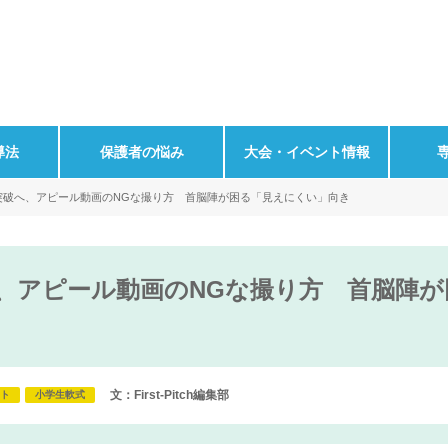
導法
保護者の悩み
大会・イベント情報
”突破へ、アピール動画のNGな撮り方 首脳陣が困る「見えにくい」向き
へ、アピール動画のNGな撮り方 首脳陣
文：First-Pitch編集部
ント
小学生軟式