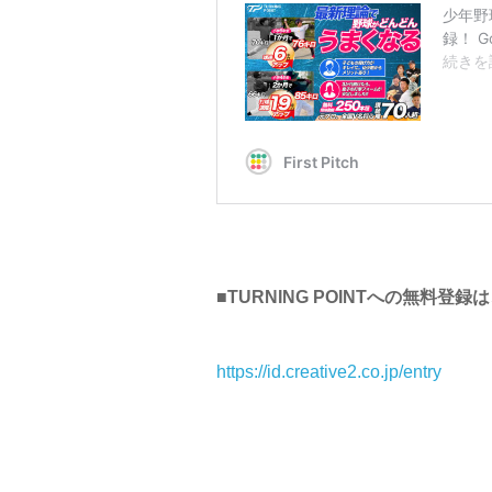
■TURNING POINTへの無料登録
https://id.creative2.co.jp/entry