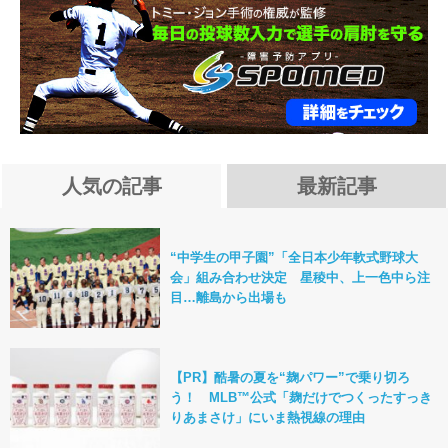
人気の記事
最新記事
“中学生の甲子園”「全日本少年軟式野球大
会」組み合わせ決定 星稜中、上一色中ら注
目…離島から出場も
【PR】酷暑の夏を“麹パワー”で乗り切ろ
う！ MLB™公式「麹だけでつくったすっき
りあまさけ」にいま熱視線の理由