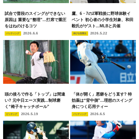
試合で普段のスイングができない
鷹、6・7の2軍戦後に野球体験イ
原因は 重要な“整理”...打席で重圧
ベント 初心者の小学生対象、和田
をはねのけるコツ
毅氏がゲスト...MLBと共催
2026.6.6
2026.5.22
バッティング
伸びる指導法
頭の後ろで作る「トップ」は間違
「体が開く」悪癖をどう直す? 特
い? 元中日エース実践...制球磨
効薬は“背中側”...理想のスイング
く“椅子キャッチボール”
身につく応用ティー
2026.5.19
2026.6.5
ピッチング
バッティング