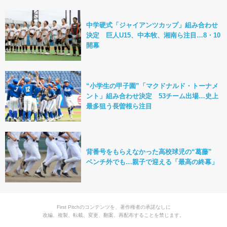
中学硬式「ジャイアンツカップ」組み合わせ
決定 巨人U15、中本牧、湘南ら注目…8・10
開幕
“小学生の甲子園”「マクドナルド・トーナメ
ント」組み合わせ決定 53チーム出場…史上
最多狙う長曽根ら注目
背番号をもらえなかった高校球児の“葛藤”
ベンチ外でも…親子で迎える「最高の終幕」
First Pitchのコンテンツを、著作権者の承諾なしに
改編、複製、転載、変更、翻案、再配布することを禁じます。