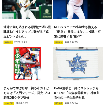
速球に差し込まれる原因は“遅い眼
NPBジュニアの小学生も抱える
球運動” 打力アップに繋がる「遠
「弱点」 日常にはない...投球・打
近ピント合わせ」
撃に影響する“動作”
2026.5.25
2026.6.29
基礎体力
基礎体力
まんがで学ぶ野球...初心者の子ど
DeNA選手と一緒にストレッチも...
も向け「入門シリーズ」発売 プロ
8・17に「未病改善教室」 神奈川
野球OBクラブ監修
在住の小学生親子対象
2026.5.28
2026.5.14
お金 / 予算
親子関係