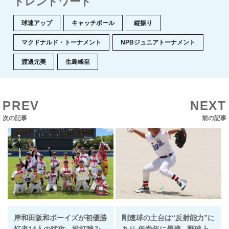
トレンドワード
球速アップ
キャッチボール
縦振り
マクドナルド・トーナメント
NPBジュニアトーナメント
渡邊元美
生島峰至
PREV
NEXT
次の記事
前の記事
岸和田阪和ボーイズが初優勝
剛速球の土台は“反射能力”に