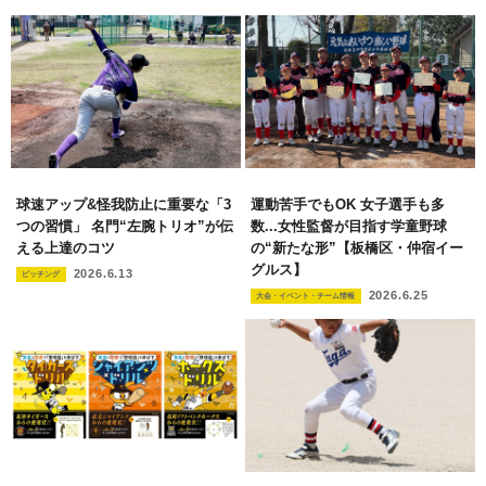
球速アップ&怪我防止に重要な「3
運動苦手でもOK 女子選手も多
つの習慣」 名門“左腕トリオ”が伝
数...女性監督が目指す学童野球
える上達のコツ
の“新たな形”【板橋区・仲宿イー
グルス】
2026.6.13
ピッチング
2026.6.25
大会・イベント・チーム情報