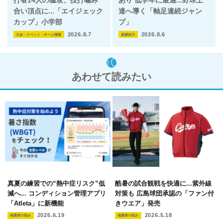
打者14人の猛攻、投打噛み
あり 低学年に最適...野球上
合い頂点に...「エイジェック
達へ導く「軸足連続ジャン
カップ」小学部
プ」
2026.8.7
2026.8.6
大会・イベント・チーム情報
基礎体力
あわせて読みたい
真夏の練習での“熱中症リスク”低
酷暑の試合観戦を快適に...紫外線
減へ... コンディション管理アプリ
対策も 広島球団承認の「ファン付
「Atleta」に新機能
きウエア」発売
2026.6.19
2026.5.18
保護者の悩み
保護者の悩み