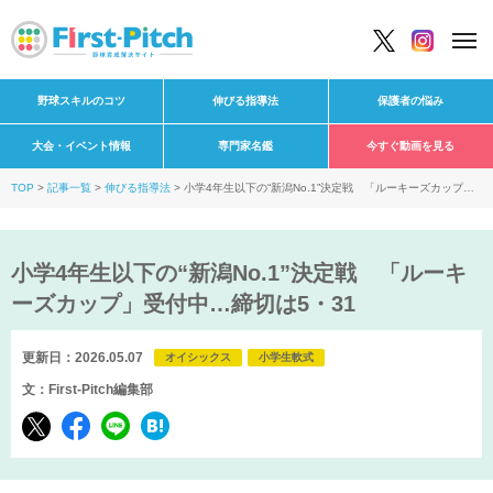
野球スキルのコツ
伸びる指導法
保護者の悩み
大会・イベント情報
専門家名鑑
今すぐ動画を見る
TOP
記事一覧
伸びる指導法
小学4年生以下の“新潟No.1”決定戦 「ルーキーズカップ」
受付中…締切は5・31
小学4年生以下の“新潟No.1”決定戦 「ルーキ
ーズカップ」受付中…締切は5・31
更新日：2026.05.07
オイシックス
小学生軟式
文：First-Pitch編集部