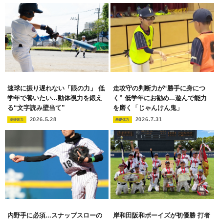
速球に振り遅れない「眼の力」 低
走攻守の判断力が“勝手に身につ
学年で養いたい...動体視力を鍛え
く” 低学年にお勧め...遊んで能力
る“文字読み壁当て”
を磨く「じゃんけん鬼」
2026.5.28
2026.7.31
基礎体力
基礎体力
内野手に必須...スナップスローの
岸和田阪和ボーイズが初優勝 打者