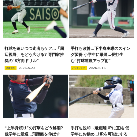
打球を追いつつ走者もケア...「周
手打ち改善→下半身主導のスイン
辺視野」をどう広げる? 専門家推
グ習得 小学生に最適...長打生
奨の“8方向ドリル”
む“打球速度アップ術”
2026.5.23
2026.6.16
基礎体力
バッティング
“上半身頼り”の打撃をどう解消?
手打ち脱却→飛距離UPに直結 低
低学年に最適...飛距離を伸ばす
学年にお勧め...HRを可能にする