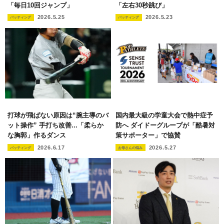
「毎日10回ジャンプ」
「左右30秒跳び」
2026.5.25
2026.5.23
バッティング
バッティング
打球が飛ばない原因は“腕主導のバ
国内最大級の学童大会で熱中症予
ット操作” 手打ち改善...「柔らか
防へ ダイドーグループが「酷暑対
な胸郭」作るダンス
策サポーター」で協賛
2026.6.17
2026.5.27
バッティング
お母さんの悩み