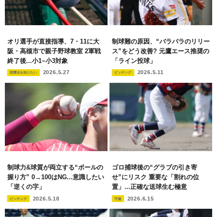
オリ選手が直接指導、7・11に大
制球難の原因、“バラバラのリリー
阪・高槻市で親子野球教室 2軍戦
ス”をどう改善? 元鷹エース推奨の
終了後...小1~小3対象
「ライン投球」
2026.5.27
2026.5.11
指導法を知りたい
ピッチング
制球力&球質が両立する“ボールの
ゴロ捕球後の“グラブの引き寄
握り方” 0→100はNG...意識したい
せ”にリスク 重要な「割れの位
「逆くの字」
置」...正確な送球生む極意
2026.5.18
2026.6.15
ピッチング
守備