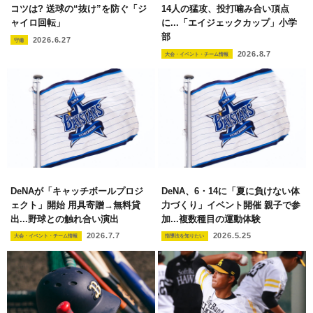
コツは? 送球の“抜け”を防ぐ「ジ
14人の猛攻、投打噛み合い頂点
ャイロ回転」
に...「エイジェックカップ」小学
部
2026.6.27
守備
2026.8.7
大会・イベント・チーム情報
DeNAが「キャッチボールプロジ
DeNA、6・14に「夏に負けない体
ェクト」開始 用具寄贈→無料貸
力づくり」イベント開催 親子で参
出...野球との触れ合い演出
加...複数種目の運動体験
2026.7.7
2026.5.25
大会・イベント・チーム情報
指導法を知りたい