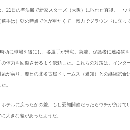
、21日の準決勝で新家スターズ（大阪）に敗れた直後、「ウ
（選手は）朝の時点で体が重たくて、気力でグラウンドに立っ
8時頃に球場を後にし、各選手が帰宅。急遽、保護者に連絡網
手の体力を回復させるよう依頼した。これらの対策は、インタ
対策が実り、翌日の北名古屋ドリームス（愛知）との継続試合は
した。
、ホテルに戻ったかの差。もし愛知開催だったらウチが負けてい
え方に大きな差があったようだ。