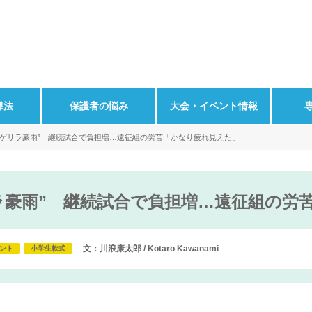
導法
保護者の悩み
大会・イベント情報
“ゲリラ豪雨” 継続試合で負担増…遠征組の労苦「かなり疲れ見えた」
ラ豪雨” 継続試合で負担増…遠征組の労
文：川浪康太郎 / Kotaro Kawanami
ント
小学生軟式