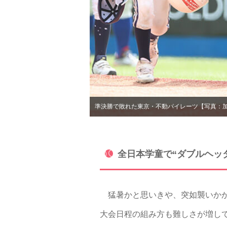
準決勝で敗れた東京・不動パイレーツ【写真：
全日本学童で“ダブルヘッ
猛暑かと思いきや、突如襲いかか
大会日程の組み方も難しさが増し