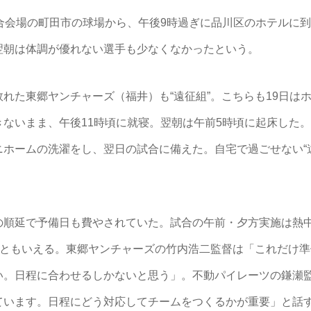
合会場の町田市の球場から、午後9時過ぎに品川区のホテルに
翌朝は体調が優れない選手も少なくなかったという。
た東郷ヤンチャーズ（福井）も“遠征組”。こちらも19日は
ないまま、午後11時頃に就寝。翌朝は午前5時頃に起床した
ホームの洗濯をし、翌日の試合に備えた。自宅で過ごせない“
順延で予備日も費やされていた。試合の午前・夕方実施は熱
たともいえる。東郷ヤンチャーズの竹内浩二監督は「これだけ
い。日程に合わせるしかないと思う」。不動パイレーツの鎌瀬
ています。日程にどう対応してチームをつくるかが重要」と話