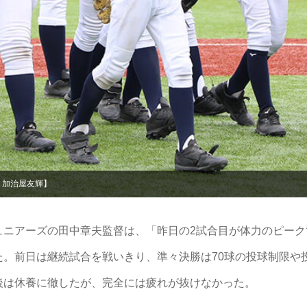
：加治屋友輝】
ニアーズの田中章夫監督は、「昨日の2試合目が体力のピーク
。前日は継続試合を戦いきり、準々決勝は70球の投球制限や
後は休養に徹したが、完全には疲れが抜けなかった。