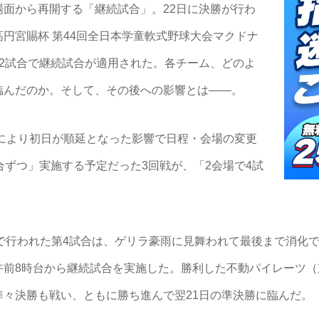
面から再開する「継続試合」。22日に決勝が行わ
円宮賜杯 第44回全日本学童軟式野球大会マクドナ
2試合で継続試合が適用された。各チーム、どのよ
臨んだのか。そして、その後への影響とは――。
近により初日が順延となった影響で日程・会場の変更
合ずつ」実施する予定だった3回戦が、「2会場で4試
で行われた第4試合は、ゲリラ豪雨に見舞われて最後まで消化で
午前8時台から継続試合を実施した。勝利した不動パイレーツ（
々決勝も戦い、ともに勝ち進んで翌21日の準決勝に臨んだ。