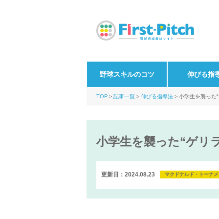
野球スキルのコツ
伸びる指
TOP
記事一覧
伸びる指導法
小学生を襲った
小学生を襲った“ゲリ
更新日：2024.08.23
マクドナルド・トーナメ