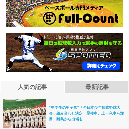
人気の記事
最新記事
“中学生の甲子園”「全日本少年軟式野球大
会」組み合わせ決定 星稜中、上一色中ら注
目…離島から出場も