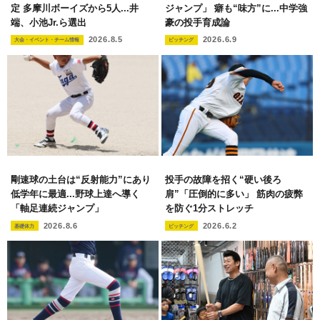
定 多摩川ボーイズから5人...井
ジャンプ」 癖も“味方”に...中学強
端、小池Jr.ら選出
豪の投手育成論
2026.8.5
2026.6.9
大会・イベント・チーム情報
ピッチング
剛速球の土台は“反射能力”にあり
投手の故障を招く“硬い後ろ
低学年に最適...野球上達へ導く
肩”「圧倒的に多い」 筋肉の疲弊
「軸足連続ジャンプ」
を防ぐ1分ストレッチ
2026.8.6
2026.6.2
基礎体力
ピッチング