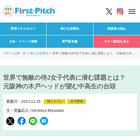
野球スキルのコツ
伸びる指導法
保護者の悩み
大会・イベント情報
専門家名鑑
今すぐ動画を見る
TOP
記事一覧
伸びる指導法
世界で無敵の侍J女子代表に潜む課題とは？ 元阪神の木戸
ヘッドが望む中高生の台頭
世界で無敵の侍J女子代表に潜む課題とは？
元阪神の木戸ヘッドが望む中高生の台頭
更新日：2023.12.26
侍ジャパン
女子野球
文：宮脇広久 / Hirohisa Miyawaki