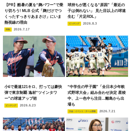
【PR】酷暑の夏を“麹パワー”で乗
球持ちが悪くなる“原因”「最近の
り切ろう! MLB 公式「麹だけでつ
子は倒れない」 見た目以上の球速
くったすっきりあまさけ」にいま
生む「片足RDL」
熱視線の理由
2026.8.3
ピッチング
2026.7.17
特集
小6で最速121キロ、打っては豪快
“中学生の甲子園”「全日本少年軟
弾で東京制覇 逸材“ツインタワ
式野球大会」組み合わせ決定 星稜
ー”の球速アップ術
中、上一色中ら注目...離島から出
場も
2026.6.23
ピッチング
2026.7.21
大会・イベント・チーム情報