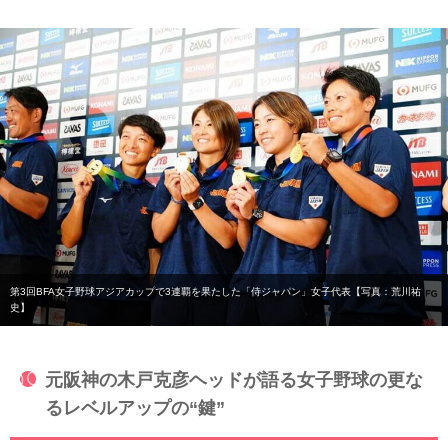
第3回BFA女子野球アジアカップで3連覇を果たした「侍ジャパン」女子代表【写真：荒川祐
史】
元阪神の木戸克彦ヘッドが語る女子野球の更な
るレベルアップの“鍵”