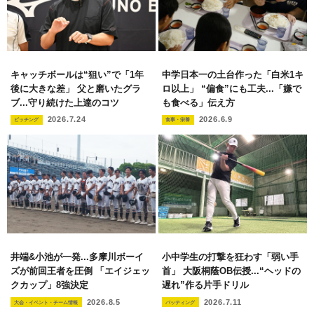
キャッチボールは“狙い”で「1年
中学日本一の土台作った「白米1キ
後に大きな差」 父と磨いたグラ
ロ以上」 “偏食”にも工夫...「嫌で
ブ...守り続けた上達のコツ
も食べる」伝え方
2026.7.24
2026.6.9
ピッチング
食事・栄養
井端&小池が一発...多摩川ボーイ
小中学生の打撃を狂わす「弱い手
ズが前回王者を圧倒 「エイジェッ
首」 大阪桐蔭OB伝授...“ヘッドの
クカップ」8強決定
遅れ”作る片手ドリル
2026.8.5
2026.7.11
大会・イベント・チーム情報
バッティング