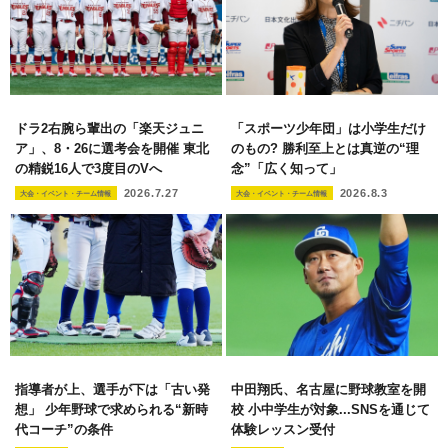
ドラ2右腕ら輩出の「楽天ジュニ
「スポーツ少年団」は小学生だけ
ア」、8・26に選考会を開催 東北
のもの? 勝利至上とは真逆の“理
の精鋭16人で3度目のVへ
念”「広く知って」
2026.7.27
2026.8.3
大会・イベント・チーム情報
大会・イベント・チーム情報
指導者が上、選手が下は「古い発
中田翔氏、名古屋に野球教室を開
想」 少年野球で求められる“新時
校 小中学生が対象...SNSを通じて
代コーチ”の条件
体験レッスン受付