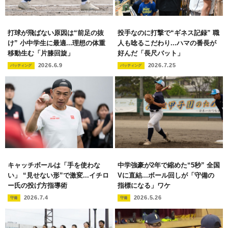
打球が飛ばない原因は“前足の抜
投手なのに打撃で“ギネス記録” 職
け” 小中学生に最適...理想の体重
人も唸るこだわり...ハマの番長が
移動生む「片膝回旋」
好んだ「長尺バット」
2026.6.9
2026.7.25
バッティング
バッティング
キャッチボールは「手を使わな
中学強豪が2年で縮めた“5秒” 全国
い」 “見せない形”で激変...イチロ
Vに直結...ボール回しが「守備の
ー氏の投げ方指導術
指標になる」ワケ
2026.7.4
2026.5.26
守備
守備