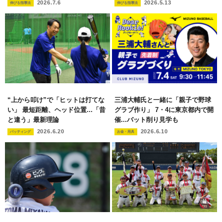
2026.7.6
2026.5.13
伸びる指導法
伸びる指導法
“上から叩け”で「ヒットは打てな
三浦大輔氏と一緒に「親子で野球
い」 最短距離、ヘッド位置...「昔
グラブ作り」 7・4に東京都内で開
と違う」最新理論
催...バット削り見学も
2026.6.20
2026.6.10
バッティング
お金・用具