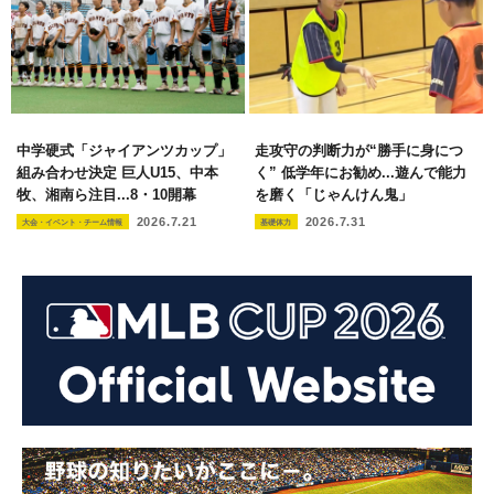
中学硬式「ジャイアンツカップ」
走攻守の判断力が“勝手に身につ
組み合わせ決定 巨人U15、中本
く” 低学年にお勧め...遊んで能力
牧、湘南ら注目...8・10開幕
を磨く「じゃんけん鬼」
2026.7.21
2026.7.31
大会・イベント・チーム情報
基礎体力