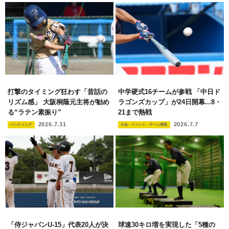
打撃のタイミング狂わす「昔話の
中学硬式16チームが参戦 「中日ド
リズム感」 大阪桐蔭元主将が勧め
ラゴンズカップ」が24日開幕...8・
る“ラテン素振り”
21まで熱戦
2026.7.31
2026.7.7
バッティング
大会・イベント・チーム情報
「侍ジャパンU-15」代表20人が決
球速30キロ増を実現した「5種の