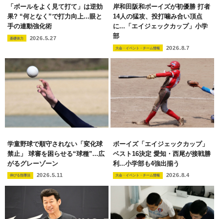
「ボールをよく見て打て」は逆効
岸和田阪和ボーイズが初優勝 打者
果? “何となく”で打力向上...眼と
14人の猛攻、投打噛み合い頂点
手の連動強化術
に...「エイジェックカップ」小学
部
2026.5.27
基礎体力
2026.8.7
大会・イベント・チーム情報
学童野球で順守されない「変化球
ボーイズ「エイジェックカップ」
禁止」 球審を困らせる“球種”...広
ベスト16決定 愛知・西尾が接戦勝
がるグレーゾーン
利...小学部も4強出揃う
2026.5.11
2026.8.4
伸びる指導法
大会・イベント・チーム情報