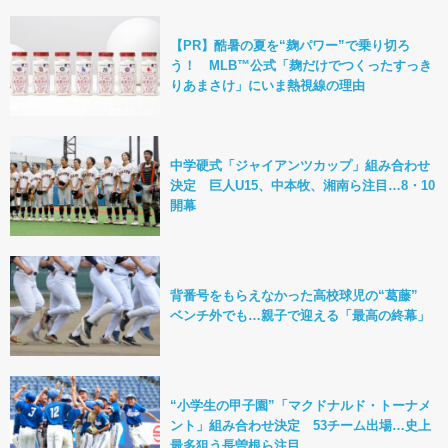
【PR】酷暑の夏を“麹パワー”で乗り切ろ
う！ MLB™公式「麹だけでつくったすっき
りあまさけ」にいま熱視線の理由
中学硬式「ジャイアンツカップ」組み合わせ
決定 巨人U15、中本牧、湘南ら注目…8・10
開幕
背番号をもらえなかった高校球児の“葛藤”
ベンチ外でも…親子で迎える「最高の終幕」
“小学生の甲子園”「マクドナルド・トーナメ
ント」組み合わせ決定 53チーム出場…史上
最多狙う長曽根ら注目