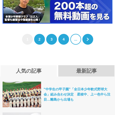
1
2
3
4
...
人気の記事
最新記事
“中学生の甲子園”「全日本少年軟式野球大
会」組み合わせ決定 星稜中、上一色中ら注
目…離島から出場も