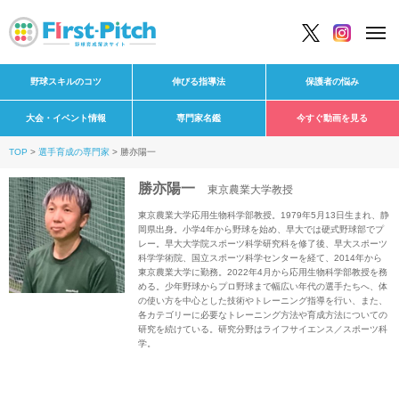
野球スキルのコツ
伸びる指導法
保護者の悩み
大会・イベント情報
専門家名鑑
今すぐ動画を見る
TOP
選手育成の専門家
勝亦陽一
勝亦陽一
東京農業大学教授
東京農業大学応用生物科学部教授。1979年5月13日生まれ、静
岡県出身。小学4年から野球を始め、早大では硬式野球部でプ
レー。早大大学院スポーツ科学研究科を修了後、早大スポーツ
科学学術院、国立スポーツ科学センターを経て、2014年から
東京農業大学に勤務。2022年4月から応用生物科学部教授を務
める。少年野球からプロ野球まで幅広い年代の選手たちへ、体
の使い方を中心とした技術やトレーニング指導を行い、また、
各カテゴリーに必要なトレーニング方法や育成方法についての
研究を続けている。研究分野はライフサイエンス／スポーツ科
学。