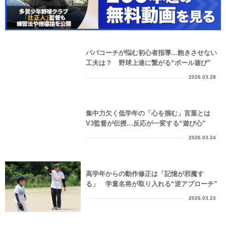
パパコーチが悩む初心者指導…飽きさせない
工夫は？ 野球上達に繋がる“ボール遊び”
2026.03.28
集中力欠く低学年の「心を掴む」言葉とは
V3監督が伝授…反応が一変する“遊び心”
2026.03.24
高学年からの動作修正は「記憶が邪魔す
る」 学童名将が取り入れる“逆アプローチ”
2026.03.23