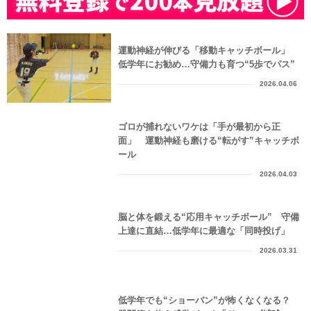
運動神経が伸びる「移動キャッチボール」
低学年にお勧め…守備力も育つ“5歩でパス”
2026.04.06
ゴロが捕れないワケは「手が最初から正
面」 運動神経も磨ける“転がす”キャッチボ
ール
2026.04.03
脳と体を鍛える“応用キャッチボール” 守備
上達に直結…低学年に最適な「同時投げ」
2026.03.31
低学年でも“ショーバン”が怖くなくなる？