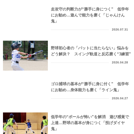
走攻守の判断力が“勝手に身につく” 低学年
にお勧め…遊んで能力を磨く「じゃんけん
鬼」
2026.07.31
野球初心者の「バットに当たらない」悩みを
どう解決？ スイング軌道と反応磨く“3練習”
2026.04.28
ゴロ捕球の基本が“勝手に身に付く” 低学年
にお勧め…身体能力も磨く「ライン鬼」
2026.04.27
低学年の“ボールが怖い”を解消 遊び感覚で
上達…野球の基本が身につく「投げダイヤ
鬼」