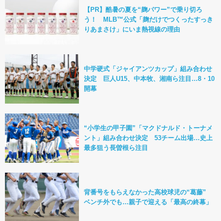
【PR】酷暑の夏を“麹パワー”で乗り切ろ
う！ MLB™公式「麹だけでつくったすっき
りあまさけ」にいま熱視線の理由
中学硬式「ジャイアンツカップ」組み合わせ
決定 巨人U15、中本牧、湘南ら注目…8・10
開幕
“小学生の甲子園”「マクドナルド・トーナメ
ント」組み合わせ決定 53チーム出場…史上
最多狙う長曽根ら注目
背番号をもらえなかった高校球児の“葛藤”
ベンチ外でも…親子で迎える「最高の終幕」