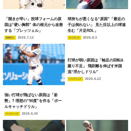
「開きが早い」投球フォームの原
球持ちが悪くなる“原因”「最近の
因は“硬い胸郭” 体の根元から改善
子は倒れない」 見た目以上の球速
する「プレッツェル」
生む「片足RDL」
2026.7.12
2026.8.3
基礎体力
ピッチング
打球が弱い原因は「軸足の回転&
蹴り不足」 飛距離を伸ばす米国
流“浮かしドリル”
2026.6.22
バッティング
強い打球が飛ばない原因は「姿
勢」? 理想の“90度”を作る「ボー
ルキャッチドリル」
2026.6.30
バッティング