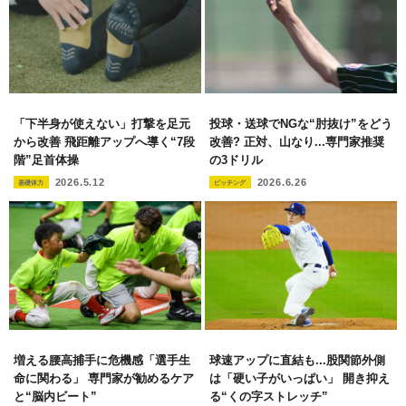
「下半身が使えない」打撃を足元
投球・送球でNGな“肘抜け”をどう
から改善 飛距離アップへ導く“7段
改善? 正対、山なり...専門家推奨
階”足首体操
の3ドリル
2026.5.12
2026.6.26
基礎体力
ピッチング
増える腰高捕手に危機感「選手生
球速アップに直結も...股関節外側
命に関わる」 専門家が勧めるケア
は「硬い子がいっぱい」 開き抑え
と“脳内ビート”
る“くの字ストレッチ”