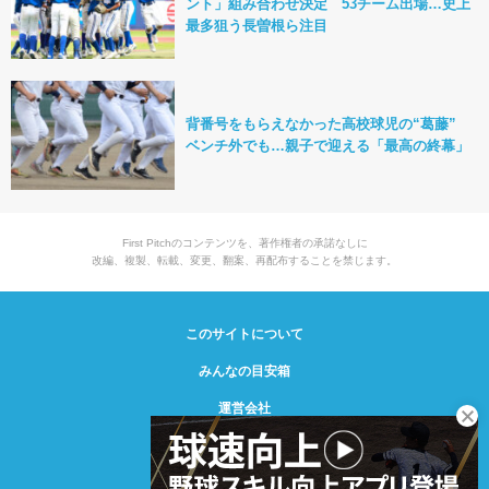
ント」組み合わせ決定 53チーム出場…史上
最多狙う長曽根ら注目
背番号をもらえなかった高校球児の“葛藤”
ベンチ外でも…親子で迎える「最高の終幕」
First Pitchのコンテンツを、著作権者の承諾なしに
改編、複製、転載、変更、翻案、再配布することを禁じます。
このサイトについて
みんなの目安箱
運営会社