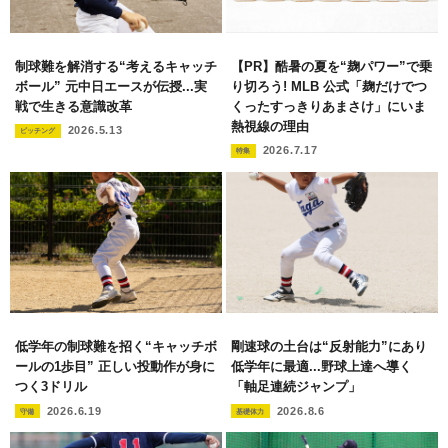
制球難を解消する“考えるキャッチ
【PR】酷暑の夏を“麹パワー”で乗
ボール” 元中日エースが伝授...実
り切ろう! MLB 公式「麹だけでつ
戦で生きる意識改革
くったすっきりあまさけ」にいま
熱視線の理由
2026.5.13
ピッチング
2026.7.17
特集
低学年の制球難を招く“キャッチボ
剛速球の土台は“反射能力”にあり
ールの1歩目” 正しい投動作が身に
低学年に最適...野球上達へ導く
つく3ドリル
「軸足連続ジャンプ」
2026.6.19
2026.8.6
守備
基礎体力