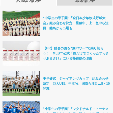
“中学生の甲子園”「全日本少年軟式野球大
会」組み合わせ決定 星稜中、上一色中ら注
目…離島から出場も
【PR】酷暑の夏を“麹パワー”で乗り切ろ
う！ MLB™公式「麹だけでつくったすっき
りあまさけ」にいま熱視線の理由
中学硬式「ジャイアンツカップ」組み合わせ
決定 巨人U15、中本牧、湘南ら注目…8・10
開幕
“小学生の甲子園”「マクドナルド・トーナメ