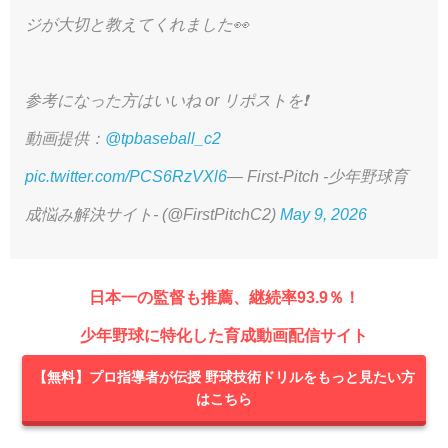
ジが大切と教えてくれました👀
参考になった方はいいね or リポストを❗️
動画提供：
@tpbaseball_c2
pic.twitter.com/PCS6RzVXl6
— First-Pitch -少年野球育
成悩み解決サイト- (@FirstPitchC2)
May 9, 2026
日本一の監督も推薦、継続率93.9％！
少年野球に特化した育成動画配信サイト
【無料】プロ指導者が伝授 野球技術ドリルをもっと見たい方
はこちら