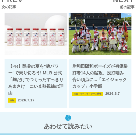
次の記事
前の記事
【PR】酷暑の夏を“麹パワ
岸和田阪和ボーイズが初優勝
ー”で乗り切ろう! MLB 公式
打者14人の猛攻、投打噛み
「麹だけでつくったすっきり
合い頂点に...「エイジェック
あまさけ」にいま熱視線の理
カップ」小学部
由
2026.8.7
大会・イベント・チーム情報
2026.7.17
特集
あわせて読みたい