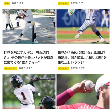
2026.6.2
2026.6.7
守備
ピッチング
打球を飛ばすカギは「軸足の向
投球が「高めに抜ける」原因は?
き」 手の操作不要...バットが自然
膝割れ、開き防止...“粘りと間”を
に出てくる“置きティー”
生む正しいランジ
2026.6.20
2026.5.27
バッティング
ピッチング