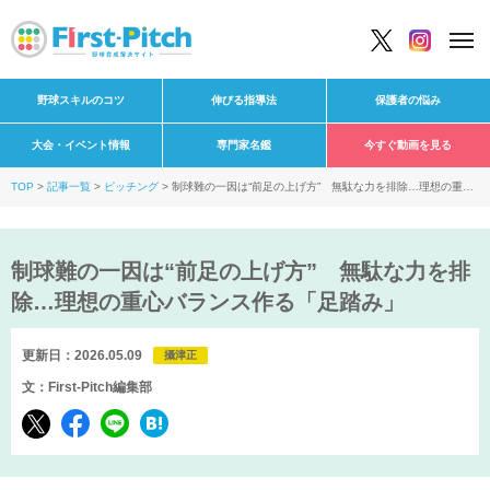
野球スキルのコツ
伸びる指導法
保護者の悩み
大会・イベント情報
専門家名鑑
今すぐ動画を見る
TOP
記事一覧
ピッチング
制球難の一因は“前足の上げ方” 無駄な力を排除…理想の重心
バランス作る「足踏み」
制球難の一因は“前足の上げ方” 無駄な力を排
除…理想の重心バランス作る「足踏み」
更新日：2026.05.09
攝津正
文：First-Pitch編集部