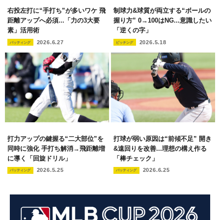
右投左打に“手打ち”が多いワケ 飛
制球力&球質が両立する“ボールの
距離アップへ必須...「力の3大要
握り方” 0→100はNG...意識したい
素」活用術
「逆くの字」
2026.6.27
2026.5.18
バッティング
ピッチング
打力アップの鍵握る“二大部位”を
打球が弱い原因は“前傾不足” 開き
同時に強化 手打ち解消→飛距離増
&遠回りを改善...理想の構え作る
に導く「回旋ドリル」
「棒チェック」
2026.5.25
2026.6.25
バッティング
バッティング