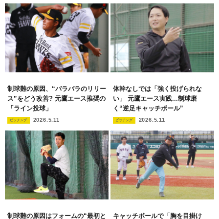
制球難の原因、“バラバラのリリー
体幹なしでは「強く投げられな
ス”をどう改善? 元鷹エース推奨の
い」 元鷹エース実践...制球磨
「ライン投球」
く“逆足キャッチボール”
2026.5.11
2026.5.11
ピッチング
ピッチング
制球難の原因はフォームの“最初と
キャッチボールで「胸を目掛け