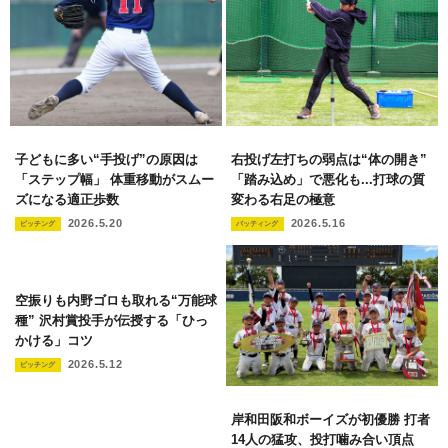
子どもに多い“手投げ”の原因は
右投げ左打ちの弱点は“体の開き”
「ステップ幅」 体重移動がスムー
「踏み込め」で悪化も...打球の質
ズになる適正歩数
変わる右足の極意
2026.5.20
2026.5.16
ピッチング
バッティング
空振りも内野ゴロも取れる“万能球
種” 沢村賞投手が伝授する「ひっ
かける」コツ
2026.5.12
ピッチング
岸和田阪和ボーイズが初優勝 打者
14人の猛攻、投打噛み合い頂点