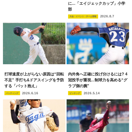
に...「エイジェックカップ」小学
部
2026.8.7
大会・イベント・チーム情報
打球速度が上がらない原因は“回転
内外角へ正確に投げ分けるには? 4
不足” 手打ち&ドアスイングを予防
冠投手が重視...制球力を高める“グ
する「バット抱え」
ラブ側の腕”
2026.6.16
2026.5.14
バッティング
ピッチング