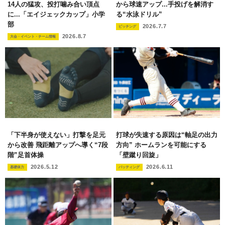
14人の猛攻、投打噛み合い頂点
から球速アップ...手投げを解消す
に...「エイジェックカップ」小学
る“水泳ドリル”
部
2026.7.7
ピッチング
2026.8.7
大会・イベント・チーム情報
「下半身が使えない」打撃を足元
打球が失速する原因は“軸足の出力
から改善 飛距離アップへ導く“7段
方向” ホームランを可能にする
階”足首体操
「壁蹴り回旋」
2026.5.12
2026.6.11
基礎体力
バッティング