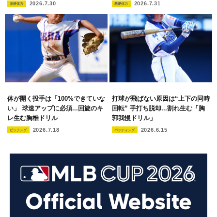
2026.7.30
2026.7.31
基礎体力
基礎体力
体が開く投手は「100%できていな
打球が飛ばない原因は“上下の同時
い」 球速アップに必須...回旋のキ
回転” 手打ち脱却...割れ生む「胸
レ生む胸椎ドリル
郭我慢ドリル」
2026.7.18
2026.6.15
ピッチング
バッティング