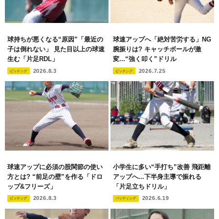
球持ちが悪くなる“原因”「最近の
球速アップへ「絶対苦労する」NG
子は倒れない」 見た目以上の球速
腕振りは? キャッチボールが激
生む「片足RDL」
変...“強く叩く”ドリル
2026.8.3
2026.7.25
ピッチング
ピッチング
球速アップに必須の股関節の使い
小学生に多い“手打ち”改善 飛距離
方とは? “前足の壁”を作る「ドロ
アップへ...下半身主導で振れる
ップ&フリーズ」
「片足立ちドリル」
2026.8.3
2026.6.19
ピッチング
バッティング