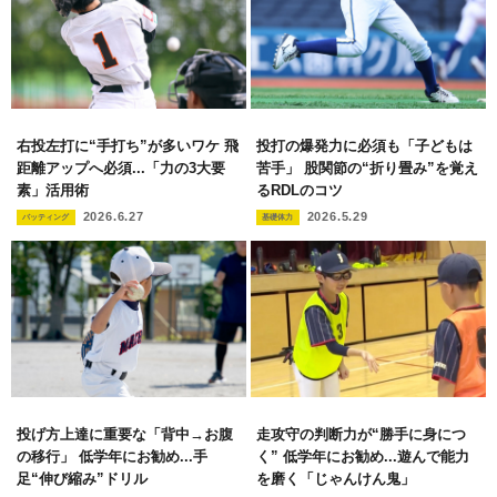
右投左打に“手打ち”が多いワケ 飛
投打の爆発力に必須も「子どもは
距離アップへ必須...「力の3大要
苦手」 股関節の“折り畳み”を覚え
素」活用術
るRDLのコツ
2026.6.27
2026.5.29
バッティング
基礎体力
投げ方上達に重要な「背中→お腹
走攻守の判断力が“勝手に身につ
の移行」 低学年にお勧め...手
く” 低学年にお勧め...遊んで能力
足“伸び縮み”ドリル
を磨く「じゃんけん鬼」