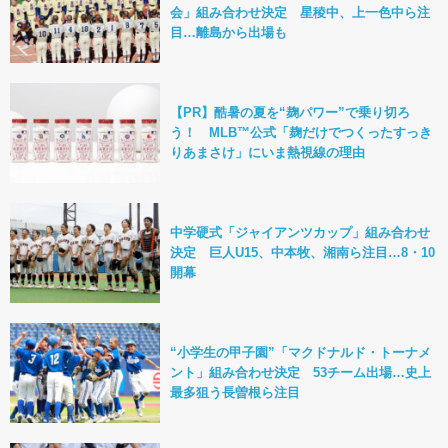
会」組み合わせ決定 星稜中、上一色中ら注
目…離島から出場も
【PR】酷暑の夏を“麹パワー”で乗り切ろ
う！ MLB™公式「麹だけでつくったすっき
りあまさけ」にいま熱視線の理由
中学硬式「ジャイアンツカップ」組み合わせ
決定 巨人U15、中本牧、湘南ら注目…8・10
開幕
“小学生の甲子園”「マクドナルド・トーナメ
ント」組み合わせ決定 53チーム出場…史上
最多狙う長曽根ら注目