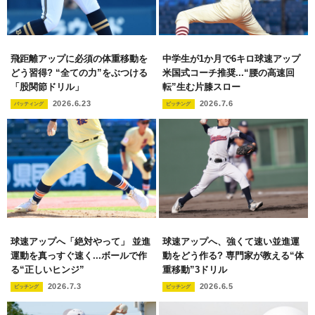
飛距離アップに必須の体重移動を
中学生が1か月で6キロ球速アップ
どう習得? “全ての力”をぶつける
米国式コーチ推奨...“腰の高速回
「股関節ドリル」
転”生む片膝スロー
2026.6.23
2026.7.6
バッティング
ピッチング
球速アップへ「絶対やって」 並進
球速アップへ、強くて速い並進運
運動を真っすぐ速く...ボールで作
動をどう作る? 専門家が教える“体
る“正しいヒンジ”
重移動”3ドリル
2026.7.3
2026.6.5
ピッチング
ピッチング