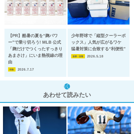
【PR】酷暑の夏を“麹パワ
少年野球で「縦型クーラーボ
ー”で乗り切ろう! MLB 公式
ックス」人気が広がるワケ
「麹だけでつくったすっきり
猛暑対策に合致する“利便性”
あまさけ」にいま熱視線の理
2026.5.18
食事・栄養
由
2026.7.17
特集
あわせて読みたい