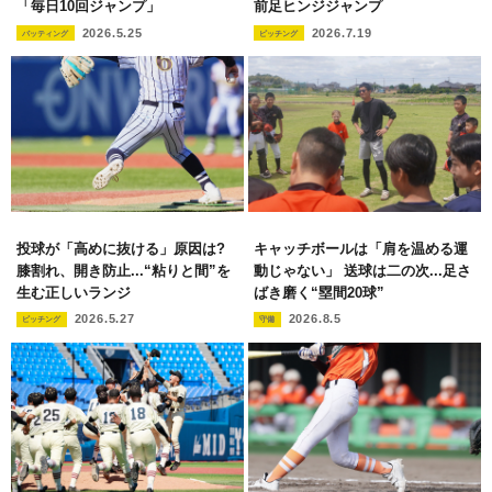
「毎日10回ジャンプ」
前足ヒンジジャンプ
2026.5.25
2026.7.19
バッティング
ピッチング
投球が「高めに抜ける」原因は?
キャッチボールは「肩を温める運
膝割れ、開き防止...“粘りと間”を
動じゃない」 送球は二の次...足さ
生む正しいランジ
ばき磨く“塁間20球”
2026.5.27
2026.8.5
ピッチング
守備