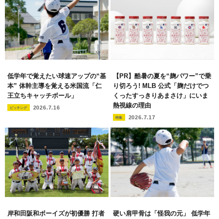
低学年で覚えたい球速アップの“基
【PR】酷暑の夏を“麹パワー”で乗
本” 体幹主導を覚える米国流「仁
り切ろう! MLB 公式「麹だけでつ
王立ちキャッチボール」
くったすっきりあまさけ」にいま
熱視線の理由
2026.7.16
ピッチング
2026.7.17
特集
岸和田阪和ボーイズが初優勝 打者
硬い肩甲骨は「怪我の元」 低学年