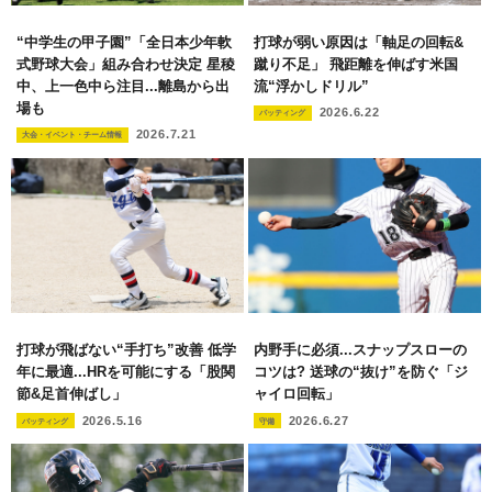
“中学生の甲子園”「全日本少年軟
打球が弱い原因は「軸足の回転&
式野球大会」組み合わせ決定 星稜
蹴り不足」 飛距離を伸ばす米国
中、上一色中ら注目...離島から出
流“浮かしドリル”
場も
2026.6.22
バッティング
2026.7.21
大会・イベント・チーム情報
打球が飛ばない“手打ち”改善 低学
内野手に必須...スナップスローの
年に最適...HRを可能にする「股関
コツは? 送球の“抜け”を防ぐ「ジ
節&足首伸ばし」
ャイロ回転」
2026.5.16
2026.6.27
バッティング
守備