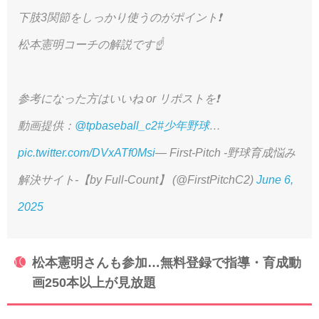
下肢3関節をしっかり使うのがポイント❗️
松本憲明コーチの解説です☝️
参考になった方はいいね or リポストを❗️
動画提供：
@tpbaseball_c2
#少年野球
…
pic.twitter.com/DVxATf0Msi
— First-Pitch -野球育成悩み
解決サイト-【by Full-Count】 (@FirstPitchC2)
June 6,
2025
松本憲明さんも参加…無料登録で指導・育成動
画250本以上が見放題