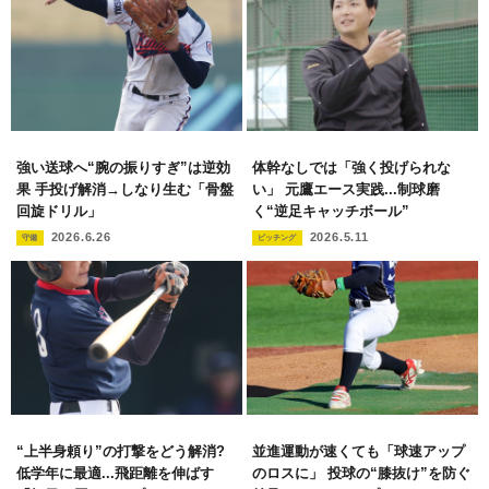
強い送球へ“腕の振りすぎ”は逆効
体幹なしでは「強く投げられな
果 手投げ解消→しなり生む「骨盤
い」 元鷹エース実践...制球磨
回旋ドリル」
く“逆足キャッチボール”
2026.6.26
2026.5.11
守備
ピッチング
“上半身頼り”の打撃をどう解消?
並進運動が速くても「球速アップ
低学年に最適...飛距離を伸ばす
のロスに」 投球の“膝抜け”を防ぐ