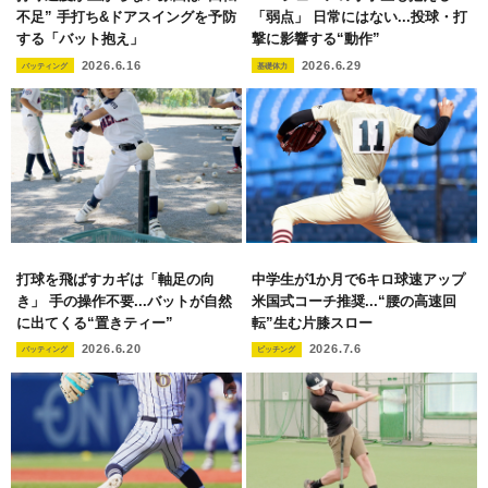
不足” 手打ち&ドアスイングを予防
「弱点」 日常にはない...投球・打
する「バット抱え」
撃に影響する“動作”
2026.6.16
2026.6.29
バッティング
基礎体力
打球を飛ばすカギは「軸足の向
中学生が1か月で6キロ球速アップ
き」 手の操作不要...バットが自然
米国式コーチ推奨...“腰の高速回
に出てくる“置きティー”
転”生む片膝スロー
2026.6.20
2026.7.6
バッティング
ピッチング