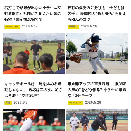
右打ちで結果が出ない小学生...左
投打の爆発力に必須も「子どもは
打者転向が活路に? 覚えたい体の
苦手」 股関節の“折り畳み”を覚え
特性「固定観念捨てて」
るRDLのコツ
2026.5.14
2026.5.29
バッティング
基礎体力
キャッチボールは「肩を温める運
飛距離アップの重要課題...“股関節
動じゃない」 送球は二の次...足さ
の溜め”をどう作る? 小学生に最適
ばき磨く“塁間20球”
な「1分キープ」
2026.8.5
2026.5.26
守備
バッティング