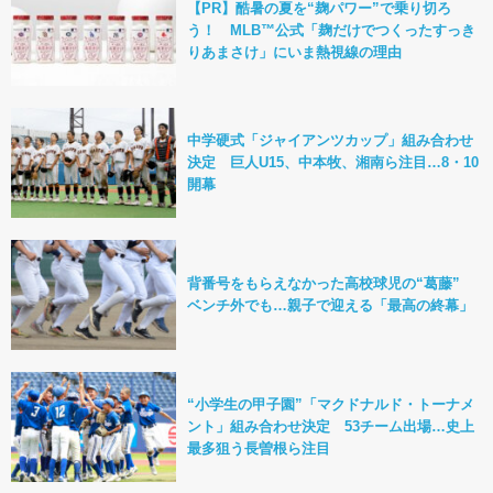
【PR】酷暑の夏を“麹パワー”で乗り切ろ
う！ MLB™公式「麹だけでつくったすっき
りあまさけ」にいま熱視線の理由
中学硬式「ジャイアンツカップ」組み合わせ
決定 巨人U15、中本牧、湘南ら注目…8・10
開幕
背番号をもらえなかった高校球児の“葛藤”
ベンチ外でも…親子で迎える「最高の終幕」
“小学生の甲子園”「マクドナルド・トーナメ
ント」組み合わせ決定 53チーム出場…史上
最多狙う長曽根ら注目