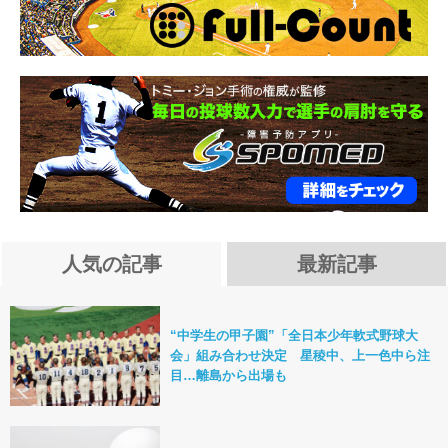
人気の記事
最新記事
“中学生の甲子園”「全日本少年軟式野球大
会」組み合わせ決定 星稜中、上一色中ら注
目…離島から出場も