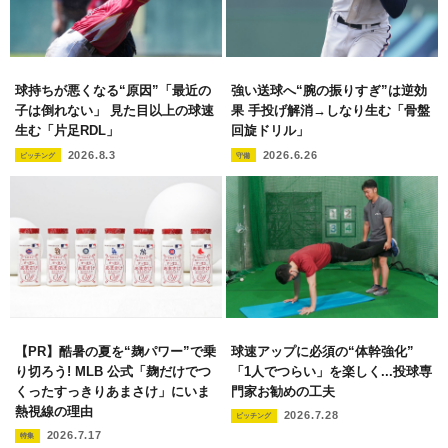
球持ちが悪くなる“原因”「最近の
強い送球へ“腕の振りすぎ”は逆効
子は倒れない」 見た目以上の球速
果 手投げ解消→しなり生む「骨盤
生む「片足RDL」
回旋ドリル」
2026.8.3
2026.6.26
ピッチング
守備
【PR】酷暑の夏を“麹パワー”で乗
球速アップに必須の“体幹強化”
り切ろう! MLB 公式「麹だけでつ
「1人でつらい」を楽しく...投球専
くったすっきりあまさけ」にいま
門家お勧めの工夫
熱視線の理由
2026.7.28
ピッチング
2026.7.17
特集