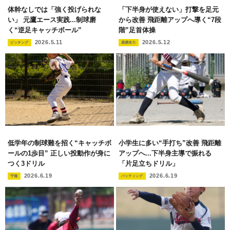
体幹なしでは「強く投げられな
「下半身が使えない」打撃を足元
い」 元鷹エース実践...制球磨
から改善 飛距離アップへ導く“7段
く“逆足キャッチボール”
階”足首体操
2026.5.11
2026.5.12
ピッチング
基礎体力
低学年の制球難を招く“キャッチボ
小学生に多い“手打ち”改善 飛距離
ールの1歩目” 正しい投動作が身に
アップへ...下半身主導で振れる
つく3ドリル
「片足立ちドリル」
2026.6.19
2026.6.19
守備
バッティング