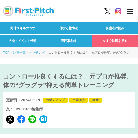
野球スキルのコツ
伸びる指導法
保護者の悩み
大会・イベント情報
専門家名鑑
今すぐ動画を見る
TOP
記事一覧
ピッチング
コントロール良くするには？ 元プロが推奨、体の“グラグ
ラ”抑える簡単トレーニング
コントロール良くするには？ 元プロが推奨、
体の“グラグラ”抑える簡単トレーニング
更新日：2024.09.19
制球力アップ
土屋朋弘
楽天
文：First-Pitch編集部