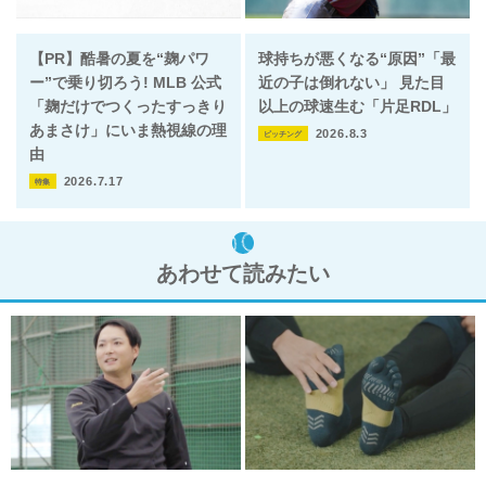
【PR】酷暑の夏を“麹パワ
球持ちが悪くなる“原因”「最
ー”で乗り切ろう! MLB 公式
近の子は倒れない」 見た目
「麹だけでつくったすっきり
以上の球速生む「片足RDL」
あまさけ」にいま熱視線の理
2026.8.3
ピッチング
由
2026.7.17
特集
あわせて読みたい