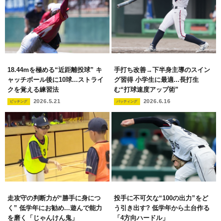
18.44mを極める“近距離投球” キ
手打ち改善→下半身主導のスイン
ャッチボール後に10球...ストライ
グ習得 小学生に最適...長打生
クを覚える練習法
む“打球速度アップ術”
2026.5.21
2026.6.16
ピッチング
バッティング
走攻守の判断力が“勝手に身につ
投手に不可欠な“100の出力”をど
く” 低学年にお勧め...遊んで能力
う引き出す? 低学年から土台作る
を磨く「じゃんけん鬼」
「4方向ハードル」