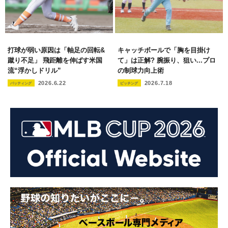
打球が弱い原因は「軸足の回転&
キャッチボールで「胸を目掛け
蹴り不足」 飛距離を伸ばす米国
て」は正解? 腕振り、狙い...プロ
流“浮かしドリル”
の制球力向上術
2026.6.22
2026.7.18
バッティング
ピッチング