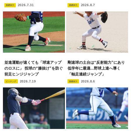
2026.7.31
2026.8.7
基礎体力
基礎体力
並進運動が速くても「球速アップ
剛速球の土台は“反射能力”にあり
のロスに」 投球の“膝抜け”を防ぐ
低学年に最適...野球上達へ導く
前足ヒンジジャンプ
「軸足連続ジャンプ」
2026.7.19
2026.8.6
ピッチング
基礎体力