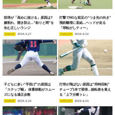
投球が「高めに抜ける」原因は?
打撃でNGな前足の“つま先の向き”
膝割れ、開き防止...“粘りと間”を
飛距離増に直結...ヘッドが走る
生む正しいランジ
「球転がしティー」
2026.5.27
2026.6.22
ピッチング
バッティング
子どもに多い“手投げ”の原因は
打球が飛ばない原因は“同時回転”
「ステップ幅」 体重移動がスムー
チューブ1本で習得...捻転差を覚え
ズになる適正歩数
る「上下分断トレ」
2026.5.20
2026.6.24
ピッチング
バッティング