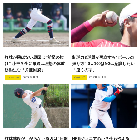
打球が飛ばない原因は“前足の抜
制球力&球質が両立する“ボールの
け” 小中学生に最適...理想の体重
握り方” 0→100はNG...意識したい
移動生む「片膝回旋」
「逆くの字」
2026.6.9
2026.5.18
バッティング
ピッチング
打球速度が上がらない原因は“回転
NPBジュニアの小学生も抱える