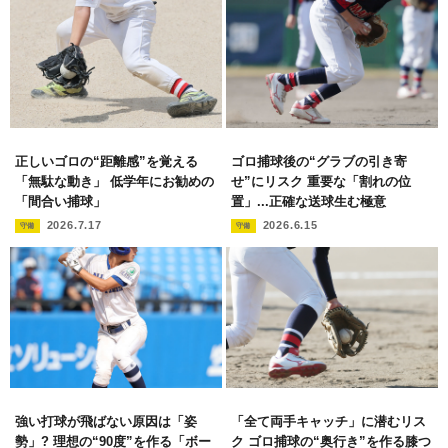
正しいゴロの“距離感”を覚える
ゴロ捕球後の“グラブの引き寄
「無駄な動き」 低学年にお勧めの
せ”にリスク 重要な「割れの位
「間合い捕球」
置」...正確な送球生む極意
2026.7.17
2026.6.15
守備
守備
強い打球が飛ばない原因は「姿
「全て両手キャッチ」に潜むリス
勢」? 理想の“90度”を作る「ボー
ク ゴロ捕球の“奥行き”を作る膝つ