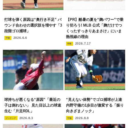
打球を弾く原因は“奥行き不足” バ
【PR】酷暑の夏を“麹パワー”で乗
ウンド合わせの選択肢を増やす「3
り切ろう! MLB 公式「麹だけでつ
段階ゴロ捕球」
くったすっきりあまさけ」にいま
熱視線の理由
2026.6.6
守備
2026.7.17
特集
球持ちが悪くなる“原因”「最近の
“見えない体勢”でゴロ捕球が上達
子は倒れない」 見た目以上の球速
内野守備の1歩目が激変する「振り
生む「片足RDL」
向きざまノック」
2026.8.3
2026.8.8
ピッチング
守備