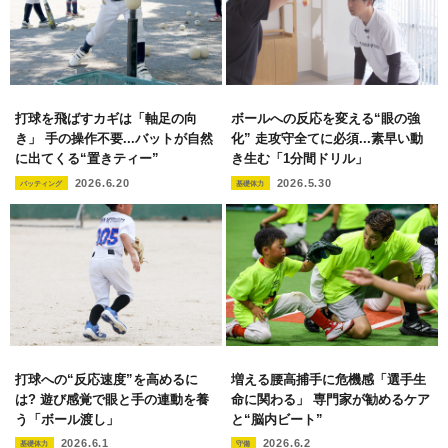
打球を飛ばすカギは「軸足の向
ボールへの反応を変える“眼の強
き」 手の操作不要...バットが自然
化” 走攻守全てに必須...素早い動
に出てくる“置きティー”
き生む「1分間ドリル」
2026.6.20
2026.5.30
バッティング
基礎体力
打球への“反応速度”を高めるに
増える腰高捕手に危機感「選手生
は? 遊び感覚で眼と手の連動を養
命に関わる」 専門家が勧めるケア
う「ボール渡し」
と“脳内ビート”
2026.6.1
2026.6.2
基礎体力
守備