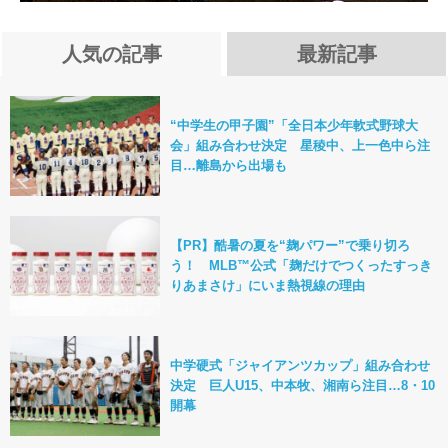
人気の記事
最新記事
“中学生の甲子園”「全日本少年軟式野球大
会」組み合わせ決定 星稜中、上一色中ら注
目…離島から出場も
【PR】酷暑の夏を“麹パワー”で乗り切ろ
う！ MLB™公式「麹だけでつくったすっき
りあまさけ」にいま熱視線の理由
中学硬式「ジャイアンツカップ」組み合わせ
決定 巨人U15、中本牧、湘南ら注目…8・10
開幕