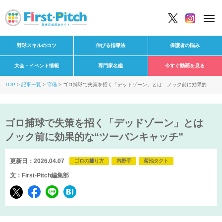
野球スキルのコツ
伸びる指導法
保護者の悩み
大会・イベント情報
専門家名鑑
今すぐ動画を見る
TOP
記事一覧
守備
ゴロ捕球で失策を招く「デッドゾーン」とは ノック前に効果的
な“ツーバンキャッチ”
ゴロ捕球で失策を招く「デッドゾーン」とは
ノック前に効果的な“ツーバンキャッチ”
更新日：2026.04.07
ゴロの捕り方
内野手
菊池タクト
文：First-Pitch編集部