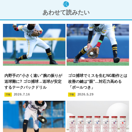
あわせて読みたい
内野手の“小さく速い”腕の振りが
ゴロ捕球でミスを生むNG動作とは
送球難に? ゴロ捕球→送球が安定
改善の鍵は“眼”...対応力高める
するテークバックドリル
「ボールつき」
2026.7.16
2026.5.29
守備
守備