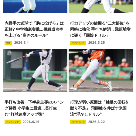
内野手の送球で「胸に投げろ」は
打力アップの鍵握る“二大部位”を
正解? 中学強豪実践...併殺成功率
同時に強化 手打ち解消→飛距離増
を上げる“高さのルール”
に導く「回旋ドリル」
2026.8.4
2026.5.25
守備
バッティング
手打ち改善→下半身主導のスイン
打球が弱い原因は「軸足の回転&
グ習得 小学生に最適...長打生
蹴り不足」 飛距離を伸ばす米国
む“打球速度アップ術”
流“浮かしドリル”
2026.6.16
2026.6.22
バッティング
バッティング