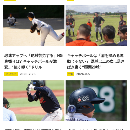
球速アップへ「絶対苦労する」NG
キャッチボールは「肩を温める運
腕振りは? キャッチボールが激
動じゃない」 送球は二の次...足さ
変...“強く叩く”ドリル
ばき磨く“塁間20球”
2026.7.25
2026.8.5
ピッチング
守備