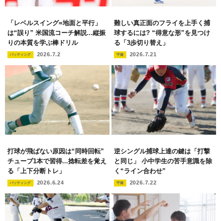
「レベルスイング=地面と平行」
難しい真正面のフライを上手く捕
は“誤り” 米国流コーチ解説...縦振
球するには? “得意な形”を見つけ
りの本質を学ぶ棒ドリル
る「3歩切り替え」
2026.7.2
2026.7.21
バッティング
守備
打球が飛ばない原因は“同時回転”
逆シングル捕球上達の鍵は「打撃
チューブ1本で習得...捻転差を覚え
と同じ」 小中学生の苦手意識を除
る「上下分断トレ」
く“ライン合わせ”
2026.6.24
2026.7.22
バッティング
守備