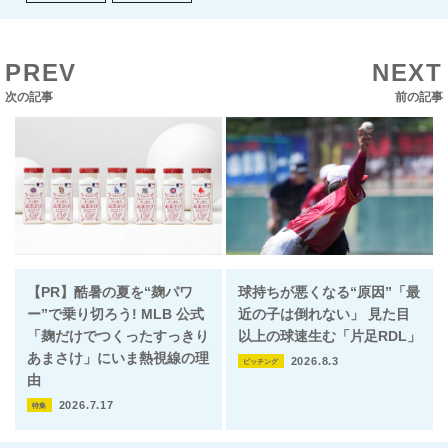
PREV
NEXT
次の記事
前の記事
【PR】酷暑の夏を“麹パワ
球持ちが悪くなる“原因”「最
ー”で乗り切ろう! MLB 公式
近の子は倒れない」 見た目
「麹だけでつくったすっきり
以上の球速生む「片足RDL」
あまさけ」にいま熱視線の理
2026.8.3
ピッチング
由
2026.7.17
特集