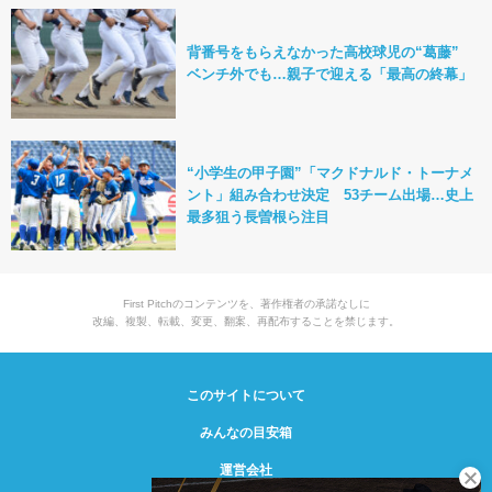
背番号をもらえなかった高校球児の“葛藤”
ベンチ外でも…親子で迎える「最高の終幕」
“小学生の甲子園”「マクドナルド・トーナメ
ント」組み合わせ決定 53チーム出場…史上
最多狙う長曽根ら注目
First Pitchのコンテンツを、著作権者の承諾なしに
改編、複製、転載、変更、翻案、再配布することを禁じます。
このサイトについて
みんなの目安箱
運営会社