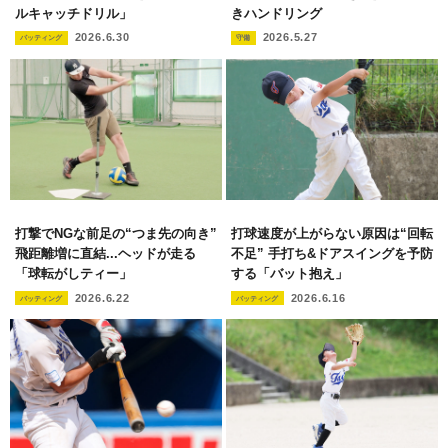
ルキャッチドリル」
きハンドリング
2026.6.30
2026.5.27
バッティング
守備
打撃でNGな前足の“つま先の向き”
打球速度が上がらない原因は“回転
飛距離増に直結...ヘッドが走る
不足” 手打ち&ドアスイングを予防
「球転がしティー」
する「バット抱え」
2026.6.22
2026.6.16
バッティング
バッティング