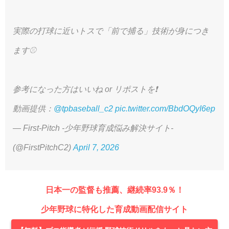
実際の打球に近いトスで「前で捕る」技術が身につき
ます⚾️
参考になった方はいいね or リポストを❗️
動画提供：
@tpbaseball_c2
pic.twitter.com/BbdOQyI6ep
— First-Pitch -少年野球育成悩み解決サイト-
(@FirstPitchC2)
April 7, 2026
日本一の監督も推薦、継続率93.9％！
少年野球に特化した育成動画配信サイト