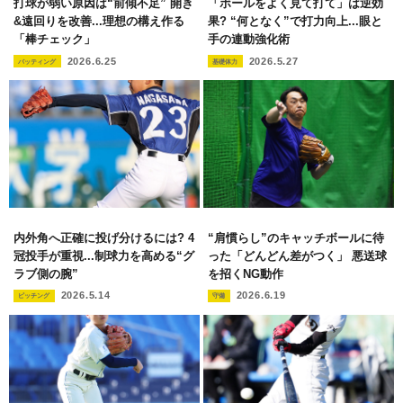
打球が弱い原因は“前傾不足” 開き
「ボールをよく見て打て」は逆効
&遠回りを改善...理想の構え作る
果? “何となく”で打力向上...眼と
「棒チェック」
手の連動強化術
2026.6.25
2026.5.27
バッティング
基礎体力
内外角へ正確に投げ分けるには? 4
“肩慣らし”のキャッチボールに待
冠投手が重視...制球力を高める“グ
った「どんどん差がつく」 悪送球
ラブ側の腕”
を招くNG動作
2026.5.14
2026.6.19
ピッチング
守備