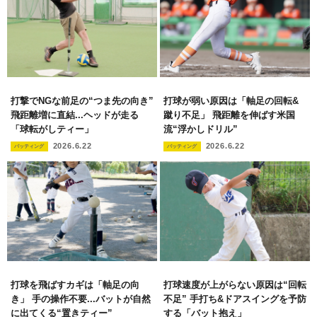
打撃でNGな前足の“つま先の向き”
打球が弱い原因は「軸足の回転&
飛距離増に直結...ヘッドが走る
蹴り不足」 飛距離を伸ばす米国
「球転がしティー」
流“浮かしドリル”
2026.6.22
2026.6.22
バッティング
バッティング
打球を飛ばすカギは「軸足の向
打球速度が上がらない原因は“回転
き」 手の操作不要...バットが自然
不足” 手打ち&ドアスイングを予防
に出てくる“置きティー”
する「バット抱え」