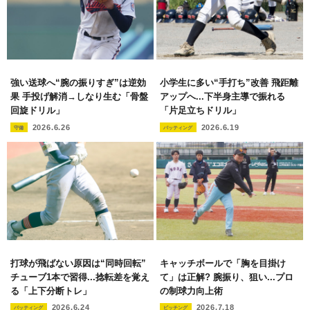
強い送球へ“腕の振りすぎ”は逆効
小学生に多い“手打ち”改善 飛距離
果 手投げ解消→しなり生む「骨盤
アップへ...下半身主導で振れる
回旋ドリル」
「片足立ちドリル」
2026.6.26
2026.6.19
守備
バッティング
打球が飛ばない原因は“同時回転”
キャッチボールで「胸を目掛け
チューブ1本で習得...捻転差を覚え
て」は正解? 腕振り、狙い...プロ
る「上下分断トレ」
の制球力向上術
2026.6.24
2026.7.18
バッティング
ピッチング