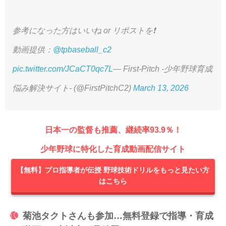
参考になった方はいいね or リポストを❗️
動画提供：
@tpbaseball_c2
pic.twitter.com/JCaCT0qc7L
— First-Pitch -少年野球育成
悩み解決サイト- (@FirstPitchC2)
March 13, 2026
日本一の監督も推薦、継続率93.9％！
少年野球に特化した育成動画配信サイト
【無料】プロ指導者が伝授 野球技術ドリルをもっと見たい方
はこちら
菊池タクトさんも参加…無料登録で指導・育成