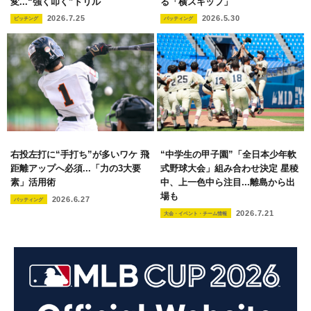
変...“強く叩く”ドリル
る「横スキップ」
2026.7.25
2026.5.30
ピッチング
バッティング
右投左打に“手打ち”が多いワケ 飛
“中学生の甲子園”「全日本少年軟
距離アップへ必須...「力の3大要
式野球大会」組み合わせ決定 星稜
素」活用術
中、上一色中ら注目...離島から出
場も
2026.6.27
バッティング
2026.7.21
大会・イベント・チーム情報