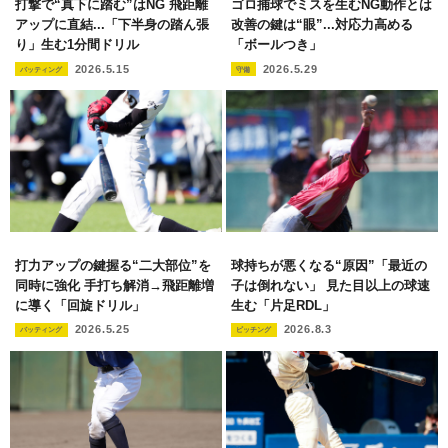
打撃で“真下に踏む”はNG 飛距離
ゴロ捕球でミスを生むNG動作とは
アップに直結...「下半身の踏ん張
改善の鍵は“眼”...対応力高める
り」生む1分間ドリル
「ボールつき」
2026.5.15
2026.5.29
バッティング
守備
打力アップの鍵握る“二大部位”を
球持ちが悪くなる“原因”「最近の
同時に強化 手打ち解消→飛距離増
子は倒れない」 見た目以上の球速
に導く「回旋ドリル」
生む「片足RDL」
2026.5.25
2026.8.3
バッティング
ピッチング