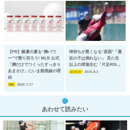
【PR】酷暑の夏を“麹パワ
球持ちが悪くなる“原因”「最
ー”で乗り切ろう! MLB 公式
近の子は倒れない」 見た目
「麹だけでつくったすっきり
以上の球速生む「片足RDL」
あまさけ」にいま熱視線の理
2026.8.3
ピッチング
由
2026.7.17
特集
あわせて読みたい