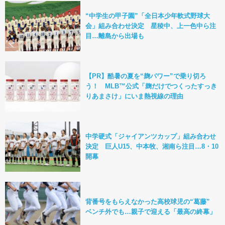
“中学生の甲子園”「全日本少年軟式野球大
会」組み合わせ決定 星稜中、上一色中ら注
目…離島から出場も
【PR】酷暑の夏を“麹パワー”で乗り切ろ
う！ MLB™公式「麹だけでつくったすっき
りあまさけ」にいま熱視線の理由
中学硬式「ジャイアンツカップ」組み合わせ
決定 巨人U15、中本牧、湘南ら注目…8・10
開幕
背番号をもらえなかった高校球児の“葛藤”
ベンチ外でも…親子で迎える「最高の終幕」