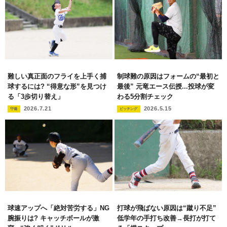
難しい真正面のフライを上手く捕
制球難の原因はフォームの“最初と
球するには? “得意な形”を見つけ
最後” 元竜エース伝授...投球が変
る「3歩切り替え」
わる5分割チェック
2026.7.21
2026.5.15
守備
ピッチング
球速アップへ「絶対苦労する」NG
打球が飛ばない原因は“蹴り不足”
腕振りは? キャッチボールが激
低学年の手打ち改善→長打が打て