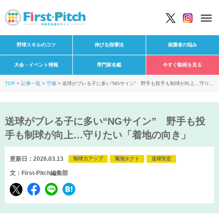
野球スキルのコツ
伸びる指導法
保護者の悩み
大会・イベント情報
専門家名鑑
今すぐ動画を見る
TOP
記事一覧
守備
送球がブレる子に多い“NGサイン” 野手も投手も制球が向上…守りた
い「着地の向き」
送球がブレる子に多い“NGサイン” 野手も投
手も制球が向上…守りたい「着地の向き」
更新日：2026.03.13
制球力アップ
菊池タクト
送球安定
文：First-Pitch編集部