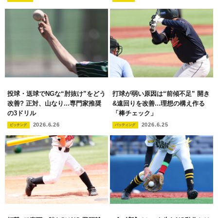
投球・送球でNGな“肘抜け”をどう
打球が弱い原因は“前傾不足” 開き
改善? 正対、山なり...専門家推奨
&遠回りを改善...理想の構え作る
の3ドリル
「棒チェック」
2026.6.26
2026.6.25
ピッチング
バッティング