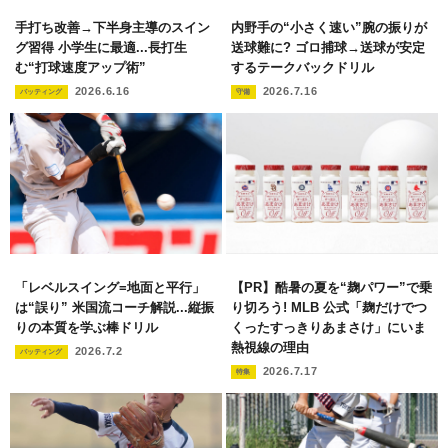
手打ち改善→下半身主導のスイン
内野手の“小さく速い”腕の振りが
グ習得 小学生に最適...長打生
送球難に? ゴロ捕球→送球が安定
む“打球速度アップ術”
するテークバックドリル
2026.6.16
2026.7.16
バッティング
守備
「レベルスイング=地面と平行」
【PR】酷暑の夏を“麹パワー”で乗
は“誤り” 米国流コーチ解説...縦振
り切ろう! MLB 公式「麹だけでつ
りの本質を学ぶ棒ドリル
くったすっきりあまさけ」にいま
熱視線の理由
2026.7.2
バッティング
2026.7.17
特集