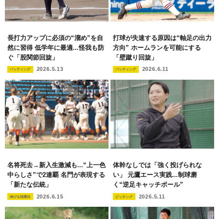
長打力アップに必須の“溜め”を自
打球が失速する原因は“軸足の出力
然に習得 低学年に最適...怪我も防
方向” ホームランを可能にする
ぐ「股関節回旋」
「壁蹴り回旋」
2026.5.13
2026.6.11
バッティング
バッティング
名将死去→新入生激減も...“上一色
体幹なしでは「強く投げられな
中らしさ”で2連覇 名門が表現する
い」 元鷹エース実践...制球磨
「新たな伝統」
く“逆足キャッチボール”
2026.6.15
2026.5.11
伸びる指導法
ピッチング