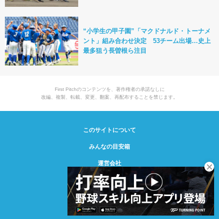
“小学生の甲子園”「マクドナルド・トーナメ
ント」組み合わせ決定 53チーム出場…史上
最多狙う長曽根ら注目
First Pitchのコンテンツを、著作権者の承諾なしに
改編、複製、転載、変更、翻案、再配布することを禁じます。
このサイトについて
みんなの目安箱
運営会社
© Creative2 2021-