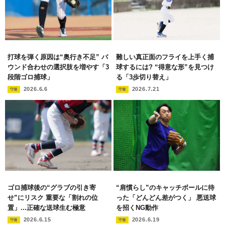
打球を弾く原因は“奥行き不足” バ
難しい真正面のフライを上手く捕
ウンド合わせの選択肢を増やす「3
球するには? “得意な形”を見つけ
段階ゴロ捕球」
る「3歩切り替え」
2026.6.6
2026.7.21
守備
守備
ゴロ捕球後の“グラブの引き寄
“肩慣らし”のキャッチボールに待
せ”にリスク 重要な「割れの位
った「どんどん差がつく」 悪送球
置」...正確な送球生む極意
を招くNG動作
2026.6.15
2026.6.19
守備
守備