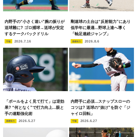
内野手の“小さく速い”腕の振りが
剛速球の土台は“反射能力”にあり
送球難に? ゴロ捕球→送球が安定
低学年に最適...野球上達へ導く
するテークバックドリル
「軸足連続ジャンプ」
2026.7.16
2026.8.6
守備
基礎体力
「ボールをよく見て打て」は逆効
内野手に必須...スナップスローの
果? “何となく”で打力向上...眼と
コツは? 送球の“抜け”を防ぐ「ジ
手の連動強化術
ャイロ回転」
2026.5.27
2026.6.27
基礎体力
守備