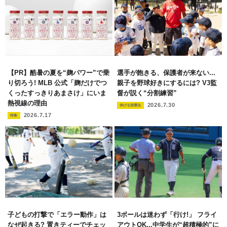
【PR】酷暑の夏を“麹パワー”で乗
選手が飽きる、保護者が来ない...
り切ろう! MLB 公式「麹だけでつ
親子を野球好きにするには? V3監
くったすっきりあまさけ」にいま
督が説く“分割練習”
熱視線の理由
2026.7.30
伸びる指導法
2026.7.17
特集
子どもの打撃で「エラー動作」は
3ボールは迷わず「行け!」 フライ
なぜ起きる? 置きティーでチェッ
アウトOK...中学生が“超積極的”に