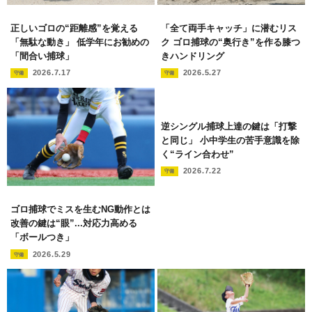
正しいゴロの“距離感”を覚える
「全て両手キャッチ」に潜むリス
「無駄な動き」 低学年にお勧めの
ク ゴロ捕球の“奥行き”を作る膝つ
「間合い捕球」
きハンドリング
2026.7.17
2026.5.27
守備
守備
逆シングル捕球上達の鍵は「打撃
と同じ」 小中学生の苦手意識を除
く“ライン合わせ”
2026.7.22
守備
ゴロ捕球でミスを生むNG動作とは
改善の鍵は“眼”...対応力高める
「ボールつき」
2026.5.29
守備