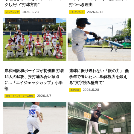
クしたい“打球方向”
打つべき理由
2026.6.23
2026.6.12
バッティング
バッティング
岸和田阪和ボーイズが初優勝 打者
速球に振り遅れない「眼の力」 低
14人の猛攻、投打噛み合い頂点
学年で養いたい...動体視力を鍛え
に...「エイジェックカップ」小学
る“文字読み壁当て”
部
2026.5.28
基礎体力
2026.8.7
大会・イベント・チーム情報