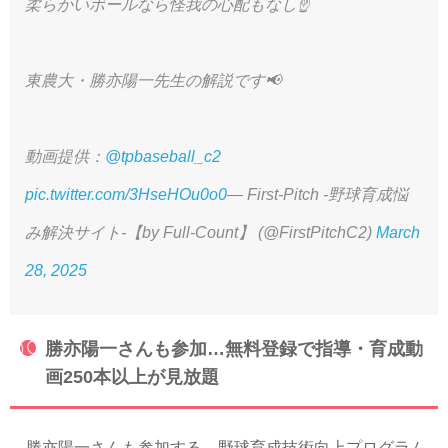
柔らかいボールなら怪我の心配もなし☝️
東農大・勝亦陽一先生の解説です📢
動画提供：
@tpbaseball_c2
pic.twitter.com/3HseHOu0o0
— First-Pitch -野球育成悩
み解決サイト-【by Full-Count】 (@FirstPitchC2)
March
28, 2025
勝亦陽一さんも参加…無料登録で指導・育成動
画250本以上が見放題
勝亦陽一さんも参加する、野球育成技術向上プログラム