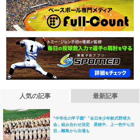
人気の記事
最新記事
“中学生の甲子園”「全日本少年軟式野球大
会」組み合わせ決定 星稜中、上一色中ら注
目…離島から出場も