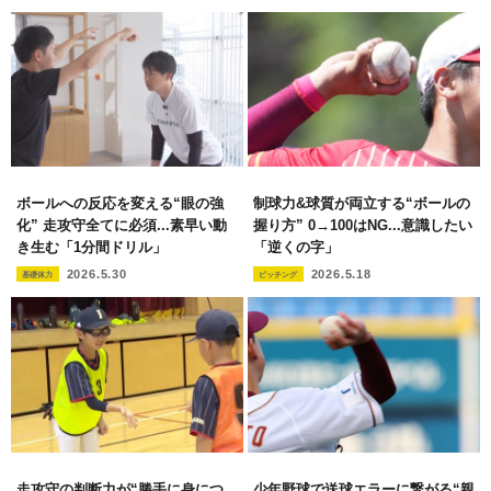
ボールへの反応を変える“眼の強
制球力&球質が両立する“ボールの
化” 走攻守全てに必須...素早い動
握り方” 0→100はNG...意識したい
き生む「1分間ドリル」
「逆くの字」
2026.5.30
2026.5.18
基礎体力
ピッチング
走攻守の判断力が“勝手に身につ
少年野球で送球エラーに繋がる“親