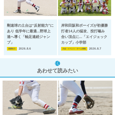
剛速球の土台は“反射能力”に
岸和田阪和ボーイズが初優勝
あり 低学年に最適...野球上
打者14人の猛攻、投打噛み
達へ導く「軸足連続ジャン
合い頂点に...「エイジェック
プ」
カップ」小学部
2026.8.6
2026.8.7
基礎体力
大会・イベント・チーム情報
あわせて読みたい