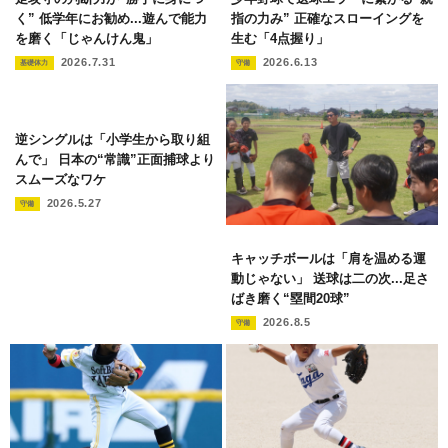
く” 低学年にお勧め...遊んで能力
指の力み” 正確なスローイングを
を磨く「じゃんけん鬼」
生む「4点握り」
2026.7.31
2026.6.13
基礎体力
守備
逆シングルは「小学生から取り組
んで」 日本の“常識”正面捕球より
スムーズなワケ
2026.5.27
守備
キャッチボールは「肩を温める運
動じゃない」 送球は二の次...足さ
ばき磨く“塁間20球”
2026.8.5
守備