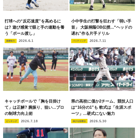
打球への“反応速度”を高めるに
小中学生の打撃を狂わす「弱い手
は? 遊び感覚で眼と手の連動を養
首」 大阪桐蔭OB伝授...“ヘッドの
う「ボール渡し」
遅れ”作る片手ドリル
2026.6.1
2026.7.11
基礎体力
バッティング
キャッチボールで「胸を目掛け
県の高校に僅か2チーム、競技人口
て」は正解? 腕振り、狙い...プロ
は“16分の1”も 軟式は「生涯スポ
の制球力向上術
ーツ」...硬式にない魅力
2026.7.18
2026.5.30
ピッチング
伸びる指導法