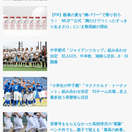
【PR】酷暑の夏を“麹パワー”で乗り切ろ
う！ MLB™公式「麹だけでつくったすっき
りあまさけ」にいま熱視線の理由
中学硬式「ジャイアンツカップ」組み合わせ
決定 巨人U15、中本牧、湘南ら注目…8・10
開幕
“小学生の甲子園”「マクドナルド・トーナメ
ント」組み合わせ決定 53チーム出場…史上
最多狙う長曽根ら注目
背番号をもらえなかった高校球児の“葛藤”
ベンチ外でも…親子で迎える「最高の終幕」