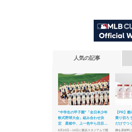
人気の記事
“中学生の甲子園”「全日本少年
【PR】酷
軟式野球大会」組み合わせ決
乗り切ろう
定 星稜中、上一色中ら注目…
だけでつ
離島から出場も
け」にい
8月10日～14日に横浜スタジアムで開
麹を原材料