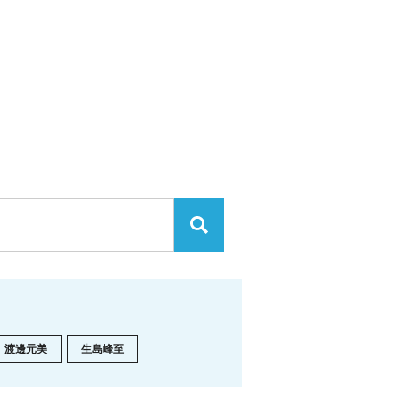
渡邊元美
生島峰至