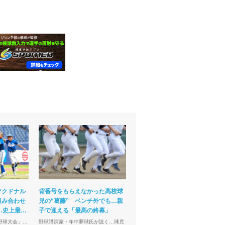
マクドナル
背番号をもらえなかった高校球
組み合わせ
児の“葛藤” ベンチ外でも…親
…史上最多
子で迎える「最高の終幕」
野球大会」…
野球講演家・年中夢球氏が説く…球児