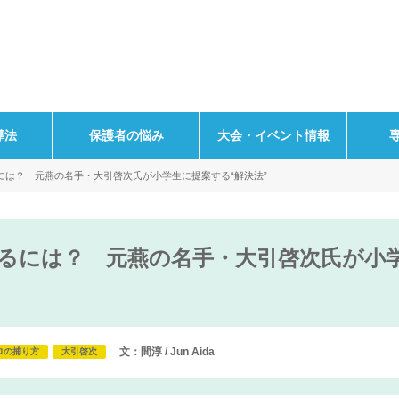
導法
保護者の悩み
大会・イベント情報
には？ 元燕の名手・大引啓次氏が小学生に提案する“解決法”
るには？ 元燕の名手・大引啓次氏が小学
文：間淳 / Jun Aida
ロの捕り方
大引啓次