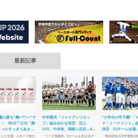
最新記事
暑の夏を“麹パワー”で
中学硬式「ジャイアンツカッ
“小学生の甲子園”「
！ MLB™公式「麹
プ」組み合わせ決定 巨人
ド・トーナメント」
くったすっきりあまさ
U15、中本牧、湘南ら注目…8・
決定 53チーム出場
ま熱視線の理由
10開幕
狙う長曽根ら注目
とした甘酒、スポーツ時の
「リーグ推薦枠」5チームを含む32チ
「第46回全日本学童軟式