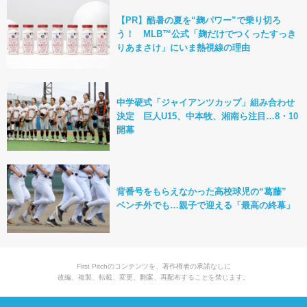
【PR】酷暑の夏を“麹パワー”で乗り切ろ
う！ MLB™公式「麹だけでつくったすっき
りあまさけ」にいま熱視線の理由
中学硬式「ジャイアンツカップ」組み合わせ
決定 巨人U15、中本牧、湘南ら注目…8・10
開幕
背番号をもらえなかった高校球児の“葛藤”
ベンチ外でも…親子で迎える「最高の終幕」
First Pitchのコンテンツを、著作権者の承諾なしに
改編、複製、転載、変更、翻案、再配布することを禁じます。