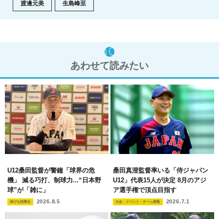
渡邊元美
生島峰至
あわせて読みたい
U12桑田監督が警鐘「球界の危
桑田真澄監督率いる「侍ジャパン
機」 減る巧打、制球力...“日本野
U12」代表15人が決定 8月のアジ
球”が「雑に」
ア選手権で頂点目指す
2026.8.5
2026.7.1
伸びる指導法
大会・イベント・チーム情報