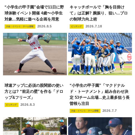
“小学生の甲子園”会場で11日に野
キャッチボールで「胸を目掛け
球体験イベント開催 4歳〜小学生
て」は正解? 腕振り、狙い...プロ
対象...気軽に遊べる企画を用意
の制球力向上術
2026.8.5
2026.7.18
大会・イベント・チーム情報
ピッチング
球速アップに必須の股関節の使い
“小学生の甲子園”「マクドナル
方とは? “前足の壁”を作る「ドロ
ド・トーナメント」組み合わせ決
ップ&フリーズ」
定 53チーム出場...史上最多狙う長
曽根ら注目
2026.8.3
ピッチング
2026.7.7
大会・イベント・チーム情報