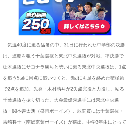
気温40度に迫る猛暑の中、31日に行われた中学部の決勝
は、連覇を狙う千葉選抜と東北中央選抜が対戦。準決勝で
栃木選抜にサヨナラ勝ちと勢いに乗る東北中央選抜は、1点
を追う5回に同点に追いつくと、6回にも足を絡めた積極策
で2点を追加。先発・木村晴斗が2失点完投と力投し、粘る
千葉選抜を振り切った。大会最優秀選手には東北中央選
抜・関本善太朗（盛岡ボーイズ）、敢闘賞には千葉選抜・
吉崎将十（南総京葉ボーイズ）が選出。中学3年生にとって