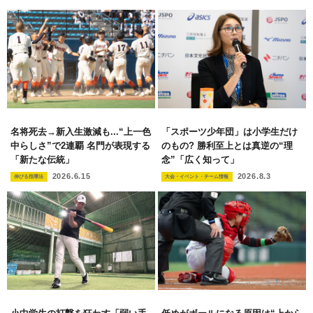
名将死去→新入生激減も...“上一色
「スポーツ少年団」は小学生だけ
中らしさ”で2連覇 名門が表現する
のもの? 勝利至上とは真逆の“理
「新たな伝統」
念”「広く知って」
2026.6.15
2026.8.3
伸びる指導法
大会・イベント・チーム情報