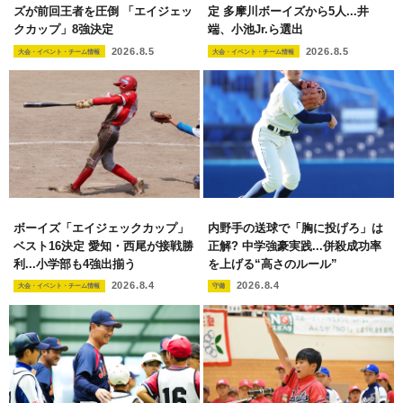
ズが前回王者を圧倒 「エイジェッ
定 多摩川ボーイズから5人...井
クカップ」8強決定
端、小池Jr.ら選出
2026.8.5
2026.8.5
大会・イベント・チーム情報
大会・イベント・チーム情報
ボーイズ「エイジェックカップ」
内野手の送球で「胸に投げろ」は
ベスト16決定 愛知・西尾が接戦勝
正解? 中学強豪実践...併殺成功率
利...小学部も4強出揃う
を上げる“高さのルール”
2026.8.4
2026.8.4
大会・イベント・チーム情報
守備