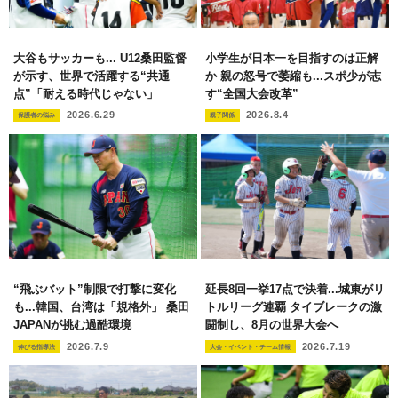
大谷もサッカーも... U12桑田監督
小学生が日本一を目指すのは正解
が示す、世界で活躍する“共通
か 親の怒号で萎縮も...スポ少が志
点”「耐える時代じゃない」
す“全国大会改革”
2026.6.29
2026.8.4
保護者の悩み
親子関係
“飛ぶバット”制限で打撃に変化
延長8回一挙17点で決着...城東がリ
も...韓国、台湾は「規格外」 桑田
トルリーグ連覇 タイブレークの激
JAPANが挑む過酷環境
闘制し、8月の世界大会へ
2026.7.9
2026.7.19
伸びる指導法
大会・イベント・チーム情報