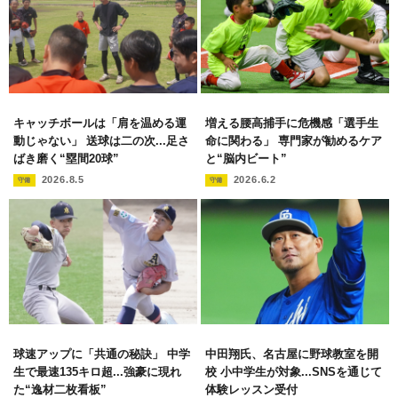
キャッチボールは「肩を温める運
増える腰高捕手に危機感「選手生
動じゃない」 送球は二の次...足さ
命に関わる」 専門家が勧めるケア
ばき磨く“塁間20球”
と“脳内ビート”
2026.8.5
2026.6.2
守備
守備
球速アップに「共通の秘訣」 中学
中田翔氏、名古屋に野球教室を開
生で最速135キロ超...強豪に現れ
校 小中学生が対象...SNSを通じて
た“逸材二枚看板”
体験レッスン受付