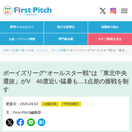
野球スキルのコツ
伸びる指導法
保護者の悩み
大会・イベント情報
専門家名鑑
今すぐ動画を見る
TOP
記事一覧
大会・イベント・チーム情報
ボーイズリーグ“オールスター戦”は「東北中
央選抜」がV 40度近い猛暑も…1点差の接戦を制す
ボーイズリーグ“オールスター戦”は「東北中央
選抜」がV 40度近い猛暑も…1点差の接戦を制
す
更新日：2025.09.02
UI銀行杯
中学生硬式
文：First-Pitch編集部