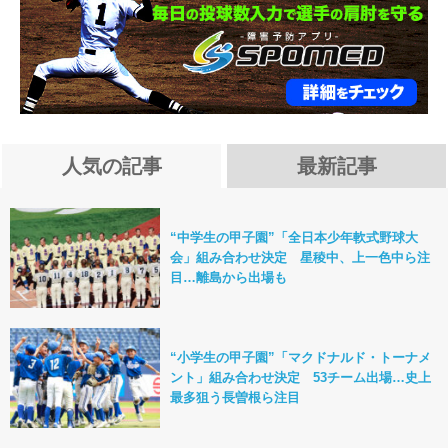
人気の記事
最新記事
“中学生の甲子園”「全日本少年軟式野球大
会」組み合わせ決定 星稜中、上一色中ら注
目…離島から出場も
“小学生の甲子園”「マクドナルド・トーナメ
ント」組み合わせ決定 53チーム出場…史上
最多狙う長曽根ら注目