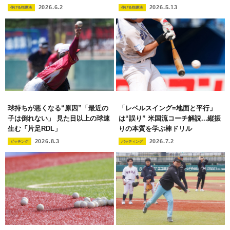
2026.6.2
2026.5.13
伸びる指導法
伸びる指導法
球持ちが悪くなる“原因”「最近の
「レベルスイング=地面と平行」
子は倒れない」 見た目以上の球速
は“誤り” 米国流コーチ解説...縦振
生む「片足RDL」
りの本質を学ぶ棒ドリル
2026.8.3
2026.7.2
ピッチング
バッティング