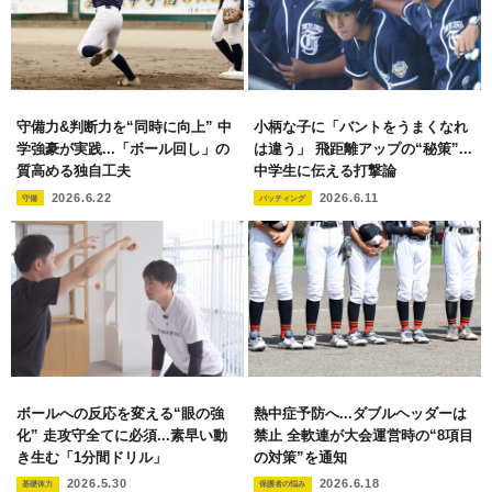
守備力&判断力を“同時に向上” 中
小柄な子に「バントをうまくなれ
学強豪が実践...「ボール回し」の
は違う」 飛距離アップの“秘策”...
質高める独自工夫
中学生に伝える打撃論
2026.6.22
2026.6.11
守備
バッティング
ボールへの反応を変える“眼の強
熱中症予防へ...ダブルヘッダーは
化” 走攻守全てに必須...素早い動
禁止 全軟連が大会運営時の“8項目
き生む「1分間ドリル」
の対策”を通知
2026.5.30
2026.6.18
基礎体力
保護者の悩み