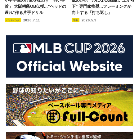
小中学生の打撃を狂わす「弱い手
低めがボールになる原因は“上から
首」 大阪桐蔭OB伝授...“ヘッドの
下” 専門家推奨...フレーミングが
遅れ”作る片手ドリル
向上する「打ち返し」
2026.7.11
2026.5.9
バッティング
守備