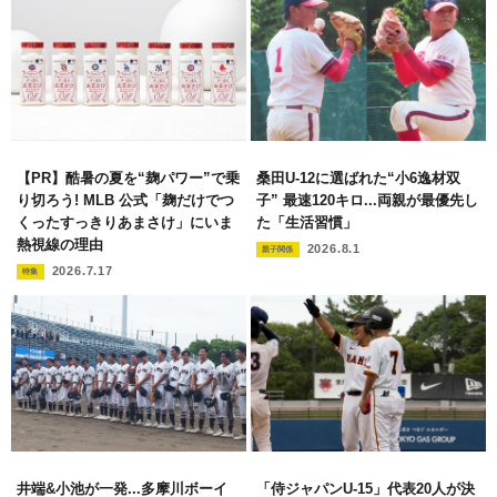
【PR】酷暑の夏を“麹パワー”で乗
桑田U-12に選ばれた“小6逸材双
り切ろう! MLB 公式「麹だけでつ
子” 最速120キロ...両親が最優先し
くったすっきりあまさけ」にいま
た「生活習慣」
熱視線の理由
2026.8.1
親子関係
2026.7.17
特集
井端&小池が一発...多摩川ボーイ
「侍ジャパンU-15」代表20人が決