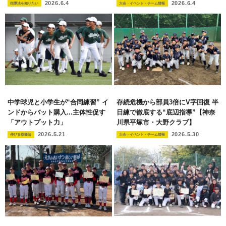
2026.6.4
2026.6.4
指導法を知りたい
大会・イベント・チーム情報
中学球児と小学生が“合同練習” イ
存続危機から部員3倍にV字回復 半
ンドからバット購入...主体性促す
日練で徹底する“底辺指導”【神奈
「アウトプット力」
川県平塚市・大野クラブ】
2026.5.21
2026.5.30
伸びる指導法
大会・イベント・チーム情報