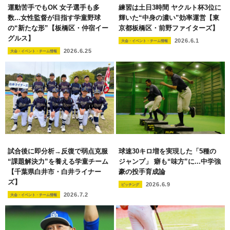
運動苦手でもOK 女子選手も多
練習は土日3時間 ヤクルト杯3位に
数...女性監督が目指す学童野球
輝いた“中身の濃い”効率運営【東
の“新たな形”【板橋区・仲宿イー
京都板橋区・前野ファイターズ】
グルス】
2026.6.1
大会・イベント・チーム情報
2026.6.25
大会・イベント・チーム情報
試合後に即分析→反復で弱点克服
球速30キロ増を実現した「5種の
“課題解決力”を養える学童チーム
ジャンプ」 癖も“味方”に...中学強
【千葉県白井市・白井ライナー
豪の投手育成論
ズ】
2026.6.9
ピッチング
2026.7.2
大会・イベント・チーム情報