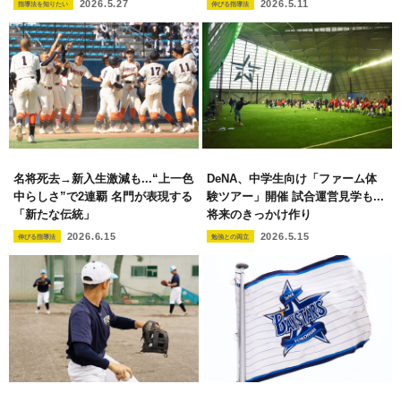
2026.5.27
2026.5.11
指導法を知りたい
伸びる指導法
名将死去→新入生激減も...“上一色
DeNA、中学生向け「ファーム体
中らしさ”で2連覇 名門が表現する
験ツアー」開催 試合運営見学も...
「新たな伝統」
将来のきっかけ作り
2026.6.15
2026.5.15
伸びる指導法
勉強との両立