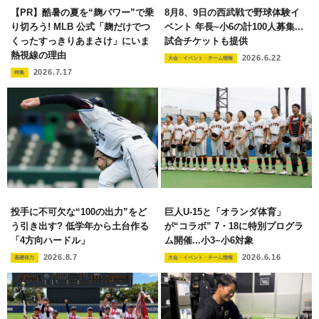
【PR】酷暑の夏を“麹パワー”で乗
8月8、9日の西武戦で野球体験イ
り切ろう! MLB 公式「麹だけでつ
ベント 年長~小6の計100人募集...
くったすっきりあまさけ」にいま
試合チケットも提供
熱視線の理由
2026.6.22
大会・イベント・チーム情報
2026.7.17
特集
投手に不可欠な“100の出力”をど
巨人U-15と「オランダ体育」
う引き出す? 低学年から土台作る
が“コラボ” 7・18に特別プログラ
「4方向ハードル」
ム開催...小3~小6対象
2026.8.7
2026.6.16
基礎体力
大会・イベント・チーム情報