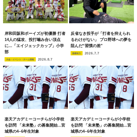
岸和田阪和ボーイズが初優勝 打者
反省なき投手が「打者を抑えられ
14人の猛攻、投打噛み合い頂点
るわけがない」 プロ野球への夢を
に...「エイジェックカップ」小学
阻んだ“習慣の差”
部
2026.7.7
基礎体力
2026.8.7
大会・イベント・チーム情報
楽天アカデミーコーチらが小学校
楽天アカデミーコーチらが小学校
を訪問 「未来塾」の募集開始...宮
を訪問 「未来塾」の募集開始...宮
城県の4~6年生対象
城県の4~6年生対象