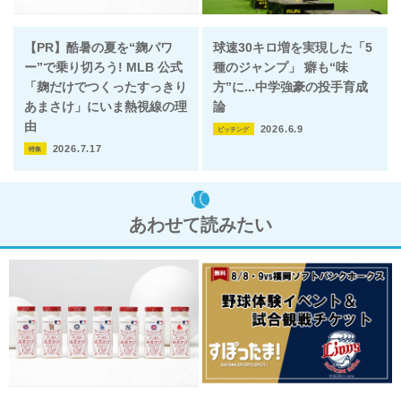
【PR】酷暑の夏を“麹パワ
球速30キロ増を実現した「5
ー”で乗り切ろう! MLB 公式
種のジャンプ」 癖も“味
「麹だけでつくったすっきり
方”に...中学強豪の投手育成
あまさけ」にいま熱視線の理
論
由
2026.6.9
ピッチング
2026.7.17
特集
あわせて読みたい