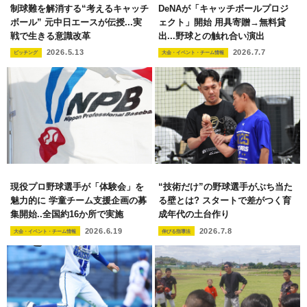
制球難を解消する“考えるキャッチ
DeNAが「キャッチボールプロジ
ボール” 元中日エースが伝授...実
ェクト」開始 用具寄贈→無料貸
戦で生きる意識改革
出...野球との触れ合い演出
2026.5.13
2026.7.7
ピッチング
大会・イベント・チーム情報
現役プロ野球選手が「体験会」を
“技術だけ”の野球選手がぶち当た
魅力的に 学童チーム支援企画の募
る壁とは? スタートで差がつく育
集開始..全国約16か所で実施
成年代の土台作り
2026.6.19
2026.7.8
大会・イベント・チーム情報
伸びる指導法