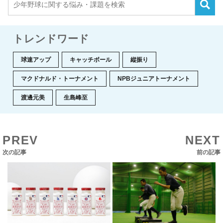
トレンドワード
球速アップ
キャッチボール
縦振り
マクドナルド・トーナメント
NPBジュニアトーナメント
渡邊元美
生島峰至
PREV
NEXT
次の記事
前の記事