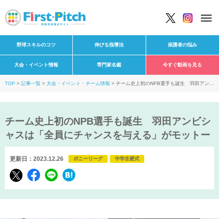
野球スキルのコツ
伸びる指導法
保護者の悩み
大会・イベント情報
専門家名鑑
今すぐ動画を見る
TOP
記事一覧
大会・イベント・チーム情報
チーム史上初のNPB選手も誕生 羽田アンビ
シャスは「全員にチャンスを与える」がモットー
チーム史上初のNPB選手も誕生 羽田アンビシ
ャスは「全員にチャンスを与える」がモットー
更新日：2023.12.26
ポニーリーグ
中学生硬式