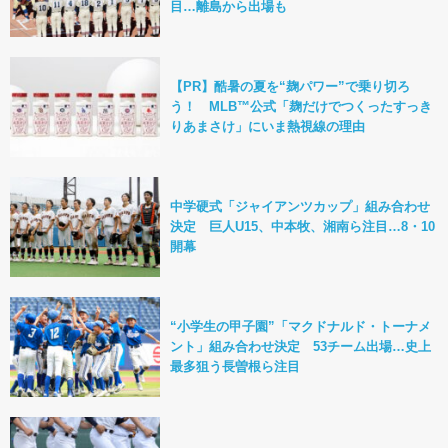
目…離島から出場も
【PR】酷暑の夏を“麹パワー”で乗り切ろ
う！ MLB™公式「麹だけでつくったすっき
りあまさけ」にいま熱視線の理由
中学硬式「ジャイアンツカップ」組み合わせ
決定 巨人U15、中本牧、湘南ら注目…8・10
開幕
“小学生の甲子園”「マクドナルド・トーナメ
ント」組み合わせ決定 53チーム出場…史上
最多狙う長曽根ら注目