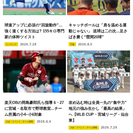
球速アップに必須の“回旋動作”...
キャッチボールは「肩を温める運
強く速くする方法は? 155キロ専門
動じゃない」 送球は二の次...足さ
家の体幹ツイスト
ばき磨く“塁間20球”
2026.7.28
2026.8.5
ピッチング
守備
楽天OBの岡島豪郎氏ら指導 6・27
攻め込む時は全員一丸の“集中力”
に宮城・名取市で野球教室...チー
地元の強み生かし「最高の結果」
ム所属の小4~小6対象
へ【MLB CUP・宮城リーグ・仙台
東】
2026.6.4
大会・イベント・チーム情報
2026.7.29
大会・イベント・チーム情報