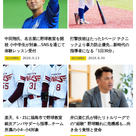
中田翔氏、名古屋に野球教室を開
打撃技術はたった1ページ テクニ
校 小中学生が対象...SNSを通じて
ックより暴力防止優先...新時代の
体験レッスン受付
指導者になる「1日30分」
2026.5.13
2026.6.30
伸びる指導法
伸びる指導法
楽天、6・21に福島市で野球教室
井口資仁氏が得たリトルリーグで
銀次アンバサダーら指導...チーム
の“経験” 野球離れに危機感も...向
所属の小4~小6対象
き合う覚悟と使命