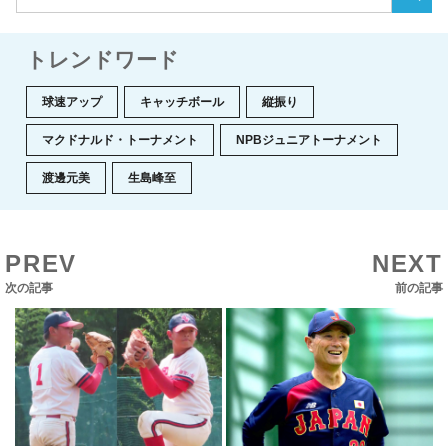
トレンドワード
球速アップ
キャッチボール
縦振り
マクドナルド・トーナメント
NPBジュニアトーナメント
渡邊元美
生島峰至
PREV
NEXT
次の記事
前の記事