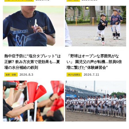
熱中症予防に“塩分タブレット”は
「野球はオープンな雰囲気がな
正解? 飲み方次第で逆効果も...夏
い」 園児父の声が転機...部員6倍
場の水分補給の鉄則
増に繋げた“体験練習会”
2026.8.3
2026.7.11
食事・栄養
伸びる指導法