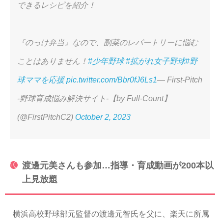
できるレシピを紹介！
『のっけ弁当』なので、副菜のレパートリーに悩む
ことはありません！
#少年野球
#拡がれ女子野球
#野
球ママを応援
pic.twitter.com/Bbr0fJ6Ls1
— First-Pitch
-野球育成悩み解決サイト-【by Full-Count】
(@FirstPitchC2)
October 2, 2023
渡邊元美さんも参加…指導・育成動画が200本以
上見放題
横浜高校野球部元監督の渡邊元智氏を父に、楽天に所属