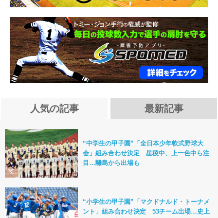
人気の記事
最新記事
“中学生の甲子園”「全日本少年軟式野球大
会」組み合わせ決定 星稜中、上一色中ら注
目…離島から出場も
“小学生の甲子園”「マクドナルド・トーナメ
ント」組み合わせ決定 53チーム出場…史上