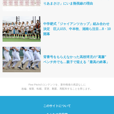
りあまさけ」にいま熱視線の理由
中学硬式「ジャイアンツカップ」組み合わせ
決定 巨人U15、中本牧、湘南ら注目…8・10
開幕
背番号をもらえなかった高校球児の“葛藤”
ベンチ外でも…親子で迎える「最高の終幕」
First Pitchのコンテンツを、著作権者の承諾なしに
改編、複製、転載、変更、翻案、再配布することを禁じます。
このサイトについて