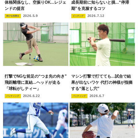
体格関係なし、空振りOK...レジェ
成長期前に知らないと損...“停滞
ンドの提言
期”を克服するコツ
2026.5.9
2026.7.12
伸びる指導法
ピッチング
打撃でNGな前足の“つま先の向き”
マシン打撃で打てても...試合で結
飛距離増に直結...ヘッドが走る
果が出ないワケ 代打の神様が指摘
「球転がしティー」
する“落とし穴”
2026.6.22
2026.6.7
バッティング
バッティング