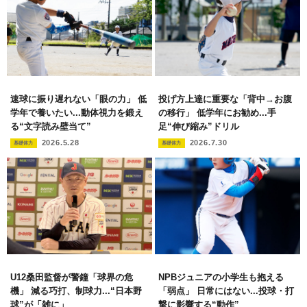
速球に振り遅れない「眼の力」 低
投げ方上達に重要な「背中→お腹
学年で養いたい...動体視力を鍛え
の移行」 低学年にお勧め...手
る“文字読み壁当て”
足“伸び縮み”ドリル
2026.5.28
2026.7.30
基礎体力
基礎体力
U12桑田監督が警鐘「球界の危
NPBジュニアの小学生も抱える
機」 減る巧打、制球力...“日本野
「弱点」 日常にはない...投球・打
球”が「雑に」
撃に影響する“動作”