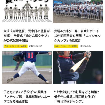
立浪氏が総監督、元中日Jr.監督が
井端&小池が一発...多摩川ボーイ
指揮 中学硬式「負けん氣クラブ」
ズが前回王者を圧倒 「エイジェッ
が公式配信を開始
クカップ」8強決定
2026.6.22
2026.8.5
大会・イベント・チーム情報
大会・イベント・チーム情報
子どもに多い“手投げ”の原因は
“上半身頼り”の打撃をどう解消?
「ステップ幅」 体重移動がスムー
低学年に最適...飛距離を伸ばす
ズになる適正歩数
「毎日10回ジャンプ」