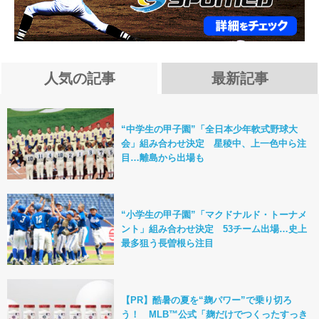
人気の記事
最新記事
“中学生の甲子園”「全日本少年軟式野球大
会」組み合わせ決定 星稜中、上一色中ら注
目…離島から出場も
“小学生の甲子園”「マクドナルド・トーナメ
ント」組み合わせ決定 53チーム出場…史上
最多狙う長曽根ら注目
【PR】酷暑の夏を“麹パワー”で乗り切ろ
う！ MLB™公式「麹だけでつくったすっき