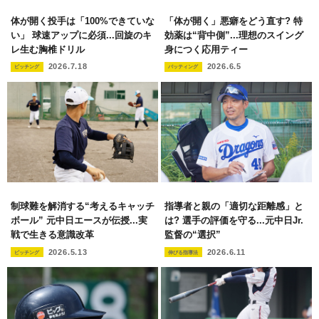
体が開く投手は「100%できていな
「体が開く」悪癖をどう直す? 特
い」 球速アップに必須...回旋のキ
効薬は“背中側”...理想のスイング
レ生む胸椎ドリル
身につく応用ティー
2026.7.18
2026.6.5
ピッチング
バッティング
制球難を解消する“考えるキャッチ
指導者と親の「適切な距離感」と
ボール” 元中日エースが伝授...実
は? 選手の評価を守る...元中日Jr.
戦で生きる意識改革
監督の“選択”
2026.5.13
2026.6.11
ピッチング
伸びる指導法