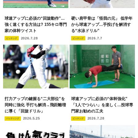
球速アップに必須の“回旋動作”...
硬い肩甲骨は「怪我の元」 低学年
強く速くする方法は? 155キロ専門
から球速アップ...手投げを解消す
家の体幹ツイスト
る“水泳ドリル”
2026.7.28
2026.7.7
ピッチング
ピッチング
打力アップの鍵握る“二大部位”を
球速アップに必須の“体幹強化”
同時に強化 手打ち解消→飛距離増
「1人でつらい」を楽しく...投球専
に導く「回旋ドリル」
門家お勧めの工夫
2026.5.25
2026.7.28
バッティング
ピッチング