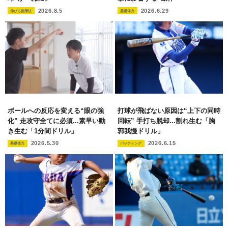
2026.8.5
2026.6.29
伸びる指導法
基礎体力
ボールへの反応を変える“眼の強
打球が飛ばない原因は“上下の同時
化” 走攻守全てに必須...素早い動
回転” 手打ち脱却...割れ生む「胸
き生む「1分間ドリル」
郭我慢ドリル」
2026.5.30
2026.6.15
基礎体力
バッティング