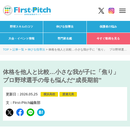
野球スキルのコツ
伸びる指導法
保護者の悩み
大会・イベント情報
専門家名鑑
今すぐ動画を見る
TOP
記事一覧
伸びる指導法
体格を他人と比較…小さな我が子に「焦り」 プロ野球選手
の母も悩んだ“成長期前”
体格を他人と比較…小さな我が子に「焦り」
プロ野球選手の母も悩んだ“成長期前”
更新日：2026.05.25
横浜高校
渡邊元美
文：First-Pitch編集部