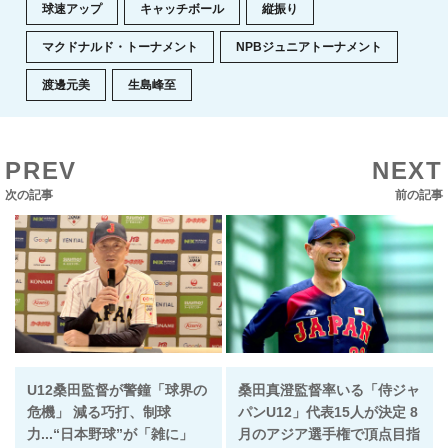
球速アップ
キャッチボール
縦振り
マクドナルド・トーナメント
NPBジュニアトーナメント
渡邊元美
生島峰至
PREV
NEXT
次の記事
前の記事
U12桑田監督が警鐘「球界の
桑田真澄監督率いる「侍ジャ
危機」 減る巧打、制球
パンU12」代表15人が決定 8
力...“日本野球”が「雑に」
月のアジア選手権で頂点目指