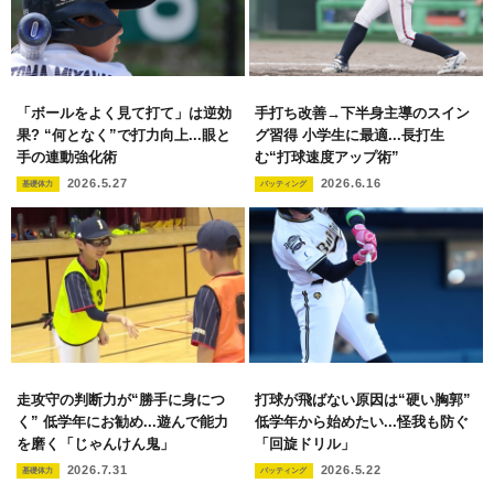
「ボールをよく見て打て」は逆効
手打ち改善→下半身主導のスイン
果? “何となく”で打力向上...眼と
グ習得 小学生に最適...長打生
手の連動強化術
む“打球速度アップ術”
2026.5.27
2026.6.16
基礎体力
バッティング
走攻守の判断力が“勝手に身につ
打球が飛ばない原因は“硬い胸郭”
く” 低学年にお勧め...遊んで能力
低学年から始めたい...怪我も防ぐ
を磨く「じゃんけん鬼」
「回旋ドリル」
2026.7.31
2026.5.22
基礎体力
バッティング