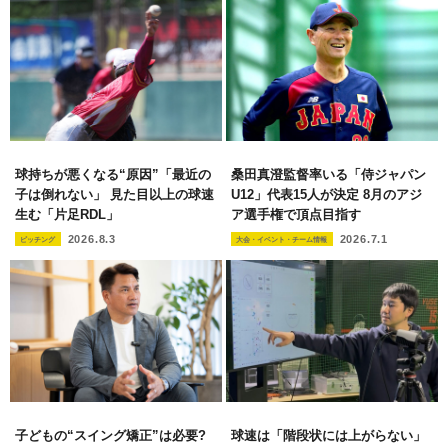
球持ちが悪くなる“原因”「最近の
桑田真澄監督率いる「侍ジャパン
子は倒れない」 見た目以上の球速
U12」代表15人が決定 8月のアジ
生む「片足RDL」
ア選手権で頂点目指す
2026.8.3
2026.7.1
ピッチング
大会・イベント・チーム情報
子どもの“スイング矯正”は必要?
球速は「階段状には上がらない」