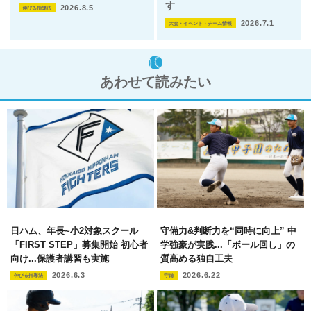
す
2026.8.5
伸びる指導法
2026.7.1
大会・イベント・チーム情報
あわせて読みたい
日ハム、年長~小2対象スクール
守備力&判断力を“同時に向上” 中
「FIRST STEP」募集開始 初心者
学強豪が実践...「ボール回し」の
向け...保護者講習も実施
質高める独自工夫
2026.6.3
2026.6.22
伸びる指導法
守備