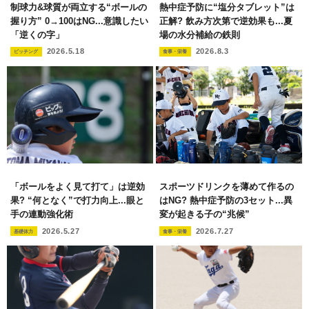
制球力&球質が両立する“ボールの
熱中症予防に“塩分タブレット”は
握り方” 0→100はNG...意識したい
正解? 飲み方次第で逆効果も...夏
「逆くの字」
場の水分補給の鉄則
2026.5.18
2026.8.3
ピッチング
食事・栄養
「ボールをよく見て打て」は逆効
スポーツドリンクを薄めて作るの
果? “何となく”で打力向上...眼と
はNG? 熱中症予防の3セット...異
手の連動強化術
変が起きる子の“兆候”
2026.5.27
2026.7.27
基礎体力
食事・栄養