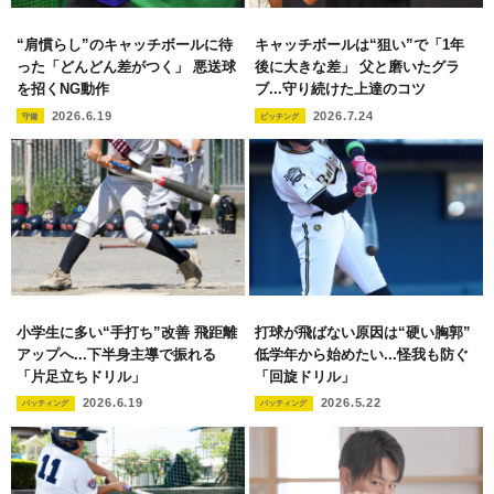
“肩慣らし”のキャッチボールに待
キャッチボールは“狙い”で「1年
った「どんどん差がつく」 悪送球
後に大きな差」 父と磨いたグラ
を招くNG動作
ブ...守り続けた上達のコツ
2026.6.19
2026.7.24
守備
ピッチング
小学生に多い“手打ち”改善 飛距離
打球が飛ばない原因は“硬い胸郭”
アップへ...下半身主導で振れる
低学年から始めたい...怪我も防ぐ
「片足立ちドリル」
「回旋ドリル」
2026.6.19
2026.5.22
バッティング
バッティング