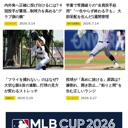
内外角へ正確に投げ分けるには? 4
学童で常識破りの“全員投手起
冠投手が重視...制球力を高める“グ
用”「一生やらず終わる子も」 大
ラブ側の腕”
胆采配を生んだ1週間管理
2026.5.14
2026.7.14
ピッチング
伸びる指導法
「フライを捕れない」のはなぜ?
投球が「高めに抜ける」原因は?
大切な眼&首の連動...打球の見方
膝割れ、開き防止...“粘りと間”を
が変わるストレッチ
生む正しいランジ
2026.5.20
2026.5.27
基礎体力
ピッチング