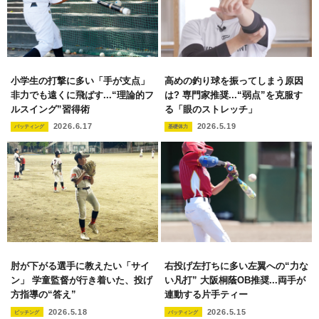
小学生の打撃に多い「手が支点」
高めの釣り球を振ってしまう原因
非力でも遠くに飛ばす...“理論的フ
は? 専門家推奨...“弱点”を克服す
ルスイング”習得術
る「眼のストレッチ」
2026.6.17
2026.5.19
バッティング
基礎体力
肘が下がる選手に教えたい「サイ
右投げ左打ちに多い左翼への“力な
ン」 学童監督が行き着いた、投げ
い凡打” 大阪桐蔭OB推奨...両手が
方指導の“答え”
連動する片手ティー
2026.5.18
2026.5.15
ピッチング
バッティング