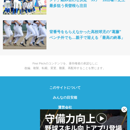
最多狙う長曽根ら注目
背番号をもらえなかった高校球児の“葛藤”
ベンチ外でも…親子で迎える「最高の終幕」
First Pitchのコンテンツを、著作権者の承諾なしに
改編、複製、転載、変更、翻案、再配布することを禁じます。
このサイトについて
みんなの目安箱
運営会社