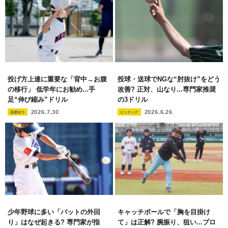
投げ方上達に重要な「背中→お腹
投球・送球でNGな“肘抜け”をどう
の移行」 低学年にお勧め...手
改善? 正対、山なり...専門家推奨
足“伸び縮み”ドリル
の3ドリル
2026.7.30
2026.6.26
基礎体力
ピッチング
少年野球に多い「バットの外回
キャッチボールで「胸を目掛け
り」はなぜ起きる? 専門家が指
て」は正解? 腕振り、狙い...プロ