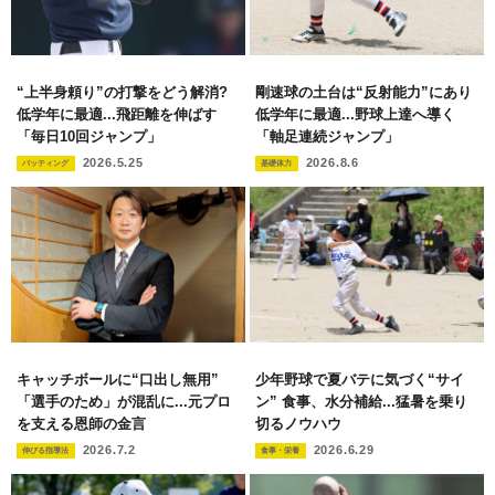
“上半身頼り”の打撃をどう解消?
剛速球の土台は“反射能力”にあり
低学年に最適...飛距離を伸ばす
低学年に最適...野球上達へ導く
「毎日10回ジャンプ」
「軸足連続ジャンプ」
2026.5.25
2026.8.6
バッティング
基礎体力
キャッチボールに“口出し無用”
少年野球で夏バテに気づく“サイ
「選手のため」が混乱に...元プロ
ン” 食事、水分補給...猛暑を乗り
を支える恩師の金言
切るノウハウ
2026.7.2
2026.6.29
伸びる指導法
食事・栄養