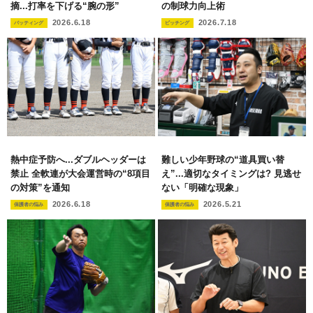
摘...打率を下げる“腕の形”
の制球力向上術
2026.6.18
2026.7.18
バッティング
ピッチング
熱中症予防へ...ダブルヘッダーは
難しい少年野球の“道具買い替
禁止 全軟連が大会運営時の“8項目
え”...適切なタイミングは? 見逃せ
の対策”を通知
ない「明確な現象」
2026.6.18
2026.5.21
保護者の悩み
保護者の悩み