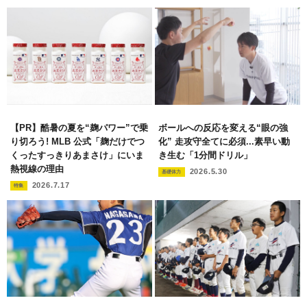
【PR】酷暑の夏を“麹パワー”で乗
ボールへの反応を変える“眼の強
り切ろう! MLB 公式「麹だけでつ
化” 走攻守全てに必須...素早い動
くったすっきりあまさけ」にいま
き生む「1分間ドリル」
熱視線の理由
2026.5.30
基礎体力
2026.7.17
特集