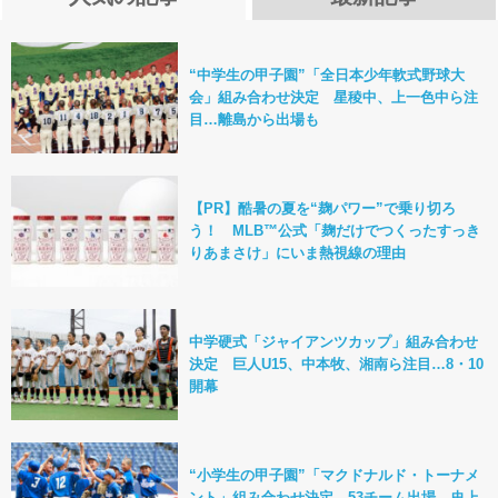
“中学生の甲子園”「全日本少年軟式野球大
会」組み合わせ決定 星稜中、上一色中ら注
目…離島から出場も
【PR】酷暑の夏を“麹パワー”で乗り切ろ
う！ MLB™公式「麹だけでつくったすっき
りあまさけ」にいま熱視線の理由
中学硬式「ジャイアンツカップ」組み合わせ
決定 巨人U15、中本牧、湘南ら注目…8・10
開幕
“小学生の甲子園”「マクドナルド・トーナメ
ント」組み合わせ決定 53チーム出場…史上