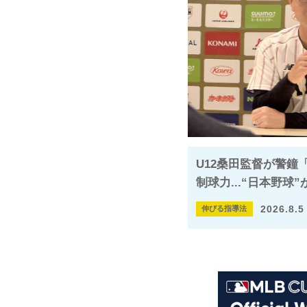
U12桑田監督が警鐘
制球力...“日本野球
2026.8.5
伸びる指導法