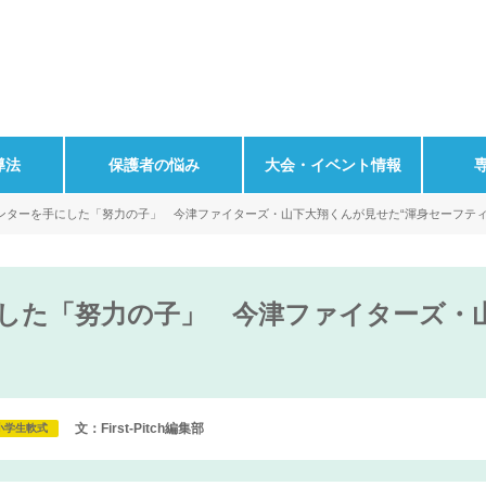
導法
保護者の悩み
大会・イベント情報
ンターを手にした「努力の子」 今津ファイターズ・山下大翔くんが見せた“渾身セーフティ
した「努力の子」 今津ファイターズ・
文：First-Pitch編集部
小学生軟式