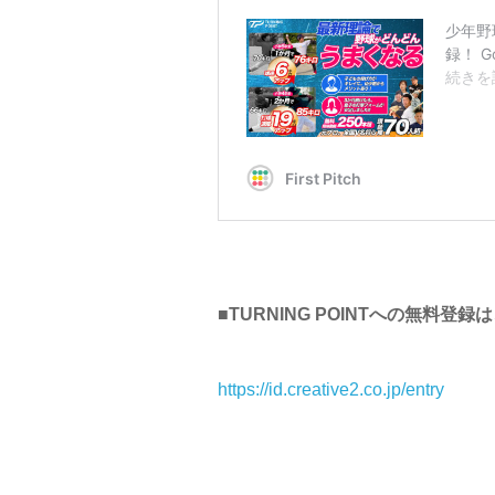
■TURNING POINTへの無料登録
https://id.creative2.co.jp/entry