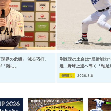
「球界の危機」 減る巧打、
剛速球の土台は“反射能力”
”が「雑に」
適...野球上達へ導く「軸
2026.8.6
基礎体力