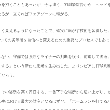
を抱くこともあったが、今は違う。羽渕繁監督から「ヘッド
なるが、立てればフェアゾーンに転がる。
く見えるようになったことで、確実に転がす技術を習得した
かつての劣等感を自信へと変えるための重要なプロセスでもあっ
ない。守備では強烈なライナーの判断を誤り、前進して後逸
をする」という新たな思考を生み出した。よりシビアに打球判
証だろう。
その姿勢を高く評価する。一番下手な場所から這い上がり、
人生における最大の財産となるはずだ。「ホームランを打てる