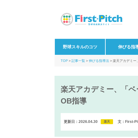
野球スキルのコツ
伸びる指
TOP
記事一覧
伸びる指導法
楽天アカデミー
楽天アカデミー、「ベ
OB指導
更新日：2026.04.30
文：First-
楽天