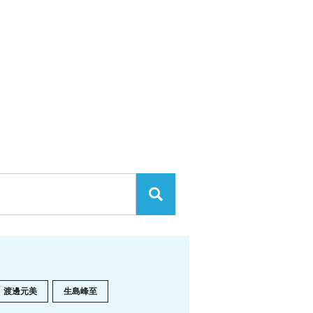
渡邊元美
生島峰至