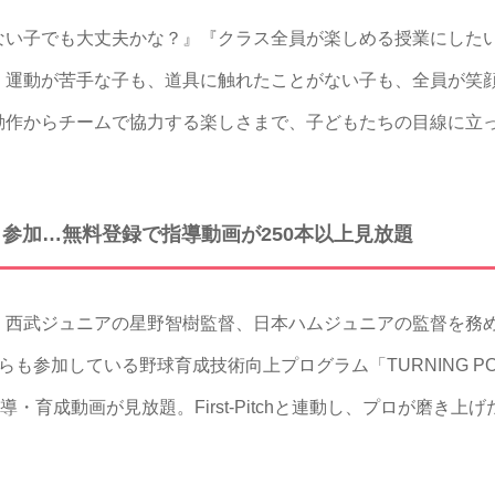
い子でも大丈夫かな？』『クラス全員が楽しめる授業にした
。運動が苦手な子も、道具に触れたことがない子も、全員が笑
動作からチームで協力する楽しさまで、子どもたちの目線に立
も参加…無料登録で指導動画が250本以上見放題
西武ジュニアの星野智樹監督、日本ハムジュニアの監督を務
も参加している野球育成技術向上プログラム「TURNING P
導・育成動画が見放題。First-Pitchと連動し、プロが磨き