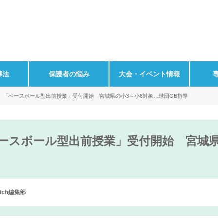
導法
保護者の悩み
大会・イベント情報
、「ベースボール型出前授業」受付開始 宮城県の小3～小6対象…球団OB指導
ースボール型出前授業」受付開始 宮城県
Pitch編集部