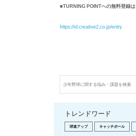
■TURNING POINTへの無料登録
https://id.creative2.co.jp/entry
トレンドワード
球速アップ
キャッチボール