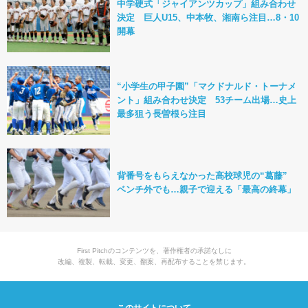
中学硬式「ジャイアンツカップ」組み合わせ
決定 巨人U15、中本牧、湘南ら注目…8・10
開幕
“小学生の甲子園”「マクドナルド・トーナメ
ント」組み合わせ決定 53チーム出場…史上
最多狙う長曽根ら注目
背番号をもらえなかった高校球児の“葛藤”
ベンチ外でも…親子で迎える「最高の終幕」
First Pitchのコンテンツを、著作権者の承諾なしに
改編、複製、転載、変更、翻案、再配布することを禁じます。