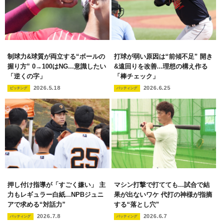
制球力&球質が両立する“ボールの
打球が弱い原因は“前傾不足” 開き
握り方” 0→100はNG...意識したい
&遠回りを改善...理想の構え作る
「逆くの字」
「棒チェック」
2026.5.18
2026.6.25
ピッチング
バッティング
押し付け指導が「すごく嫌い」 主
マシン打撃で打てても...試合で結
力もレギュラー白紙...NPBジュニ
果が出ないワケ 代打の神様が指摘
アで求める“対話力”
する“落とし穴”
2026.7.8
2026.6.7
バッティング
バッティング