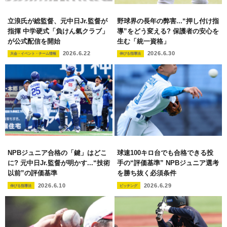
立浪氏が総監督、元中日Jr.監督が
野球界の長年の弊害...“押し付け指
指揮 中学硬式「負けん氣クラブ」
導”をどう変える? 保護者の安心を
が公式配信を開始
生む「統一資格」
2026.6.22
2026.6.30
大会・イベント・チーム情報
伸びる指導法
NPBジュニア合格の「鍵」はどこ
球速100キロ台でも合格できる投
に? 元中日Jr.監督が明かす...“技術
手の“評価基準” NPBジュニア選考
以前”の評価基準
を勝ち抜く必須条件
2026.6.10
2026.6.29
伸びる指導法
ピッチング