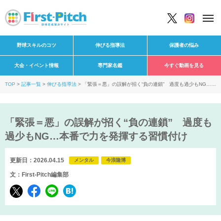
野球スキルのコツ
伸びる指導法
保護者の悩み
大会・イベント情報
専門家名鑑
今すぐ動画を見る
TOP
記事一覧
伸びる指導法
「緊張＝悪」の誤解が招く“負の連鎖” 過度も過少もNG…本
番で力を発揮する習慣付け
「緊張＝悪」の誤解が招く“負の連鎖” 過度も
過少もNG…本番で力を発揮する習慣付け
更新日：2026.04.15
メンタル
今浪隆博
文：First-Pitch編集部