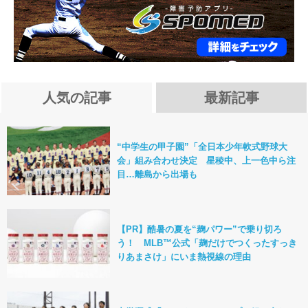
人気の記事
最新記事
“中学生の甲子園”「全日本少年軟式野球大
会」組み合わせ決定 星稜中、上一色中ら注
目…離島から出場も
【PR】酷暑の夏を“麹パワー”で乗り切ろ
う！ MLB™公式「麹だけでつくったすっき
りあまさけ」にいま熱視線の理由