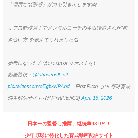
「適度な緊張感」が力を引き出します🙆
元プロ野球選手でメンタルコーチの今浪隆博さんが“向
き合い方”を教えてくれました👏
参考になった方はいいね or リポストを❗️
動画提供：
@tpbaseball_c2
pic.twitter.com/eEgbxNPAhd
— First-Pitch -少年野球育成
悩み解決サイト- (@FirstPitchC2)
April 15, 2026
日本一の監督も推薦、継続率93.9％！
少年野球に特化した育成動画配信サイト