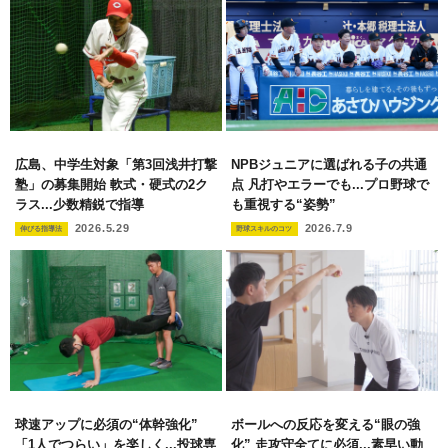
広島、中学生対象「第3回浅井打撃
NPBジュニアに選ばれる子の共通
塾」の募集開始 軟式・硬式の2ク
点 凡打やエラーでも...プロ野球で
ラス...少数精鋭で指導
も重視する“姿勢”
2026.5.29
2026.7.9
伸びる指導法
野球スキルのコツ
球速アップに必須の“体幹強化”
ボールへの反応を変える“眼の強
「1人でつらい」を楽しく...投球専
化” 走攻守全てに必須...素早い動