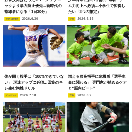
ックより暴力防止優先...新時代の
ム力向上へ必須...小学生で習得し
指導者になる「1日30分」
たい「3つの想定」
2026.6.30
2026.6.16
伸びる指導法
守備
体が開く投手は「100%できていな
増える腰高捕手に危機感「選手生
い」 球速アップに必須...回旋のキ
命に関わる」 専門家が勧めるケア
レ生む胸椎ドリル
と“脳内ビート”
2026.7.18
2026.6.2
ピッチング
守備