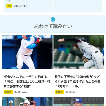
由
2026.7.17
特集
あわせて読みたい
NPBジュニアの小学生も抱える
投手に不可欠な“100の出力”をど
「弱点」 日常にはない...投球・打
う引き出す? 低学年から土台作る
撃に影響する“動作”
「4方向ハードル」
2026.6.29
2026.8.7
基礎体力
基礎体力