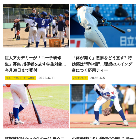
巨人アカデミーが「コーチ研修
「体が開く」悪癖をどう直す? 特
生」募集 指導者を志す学生対象...
効薬は“背中側”...理想のスイング
今月30日まで受付
身につく応用ティー
2026.6.11
2026.6.5
大会・イベント・チーム情報
バッティング
打撃技術はたった1ページ テクニ
少年野球に多い守備の“無駄” チー