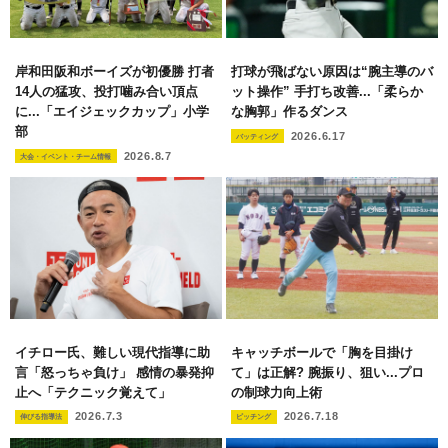
岸和田阪和ボーイズが初優勝 打者
打球が飛ばない原因は“腕主導のバ
14人の猛攻、投打噛み合い頂点
ット操作” 手打ち改善...「柔らか
に...「エイジェックカップ」小学
な胸郭」作るダンス
部
2026.6.17
バッティング
2026.8.7
大会・イベント・チーム情報
イチロー氏、難しい現代指導に助
キャッチボールで「胸を目掛け
言「怒っちゃ負け」 感情の暴発抑
て」は正解? 腕振り、狙い...プロ
止へ「テクニック覚えて」
の制球力向上術
2026.7.3
2026.7.18
伸びる指導法
ピッチング