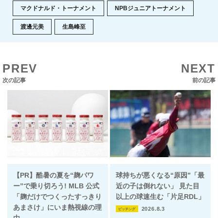
マクドナルド・トーナメント
NPBジュニアトーナメント
渡邊元美
生島峰至
PREV
NEXT
次の記事
前の記事
【PR】酷暑の夏を“麹パワ
球持ちが悪くなる“原因”「最
ー”で乗り切ろう! MLB 公式
近の子は倒れない」 見た目
「麹だけでつくったすっきり
以上の球速生む「片足RDL」
あまさけ」にいま熱視線の理
2026.8.3
ピッチング