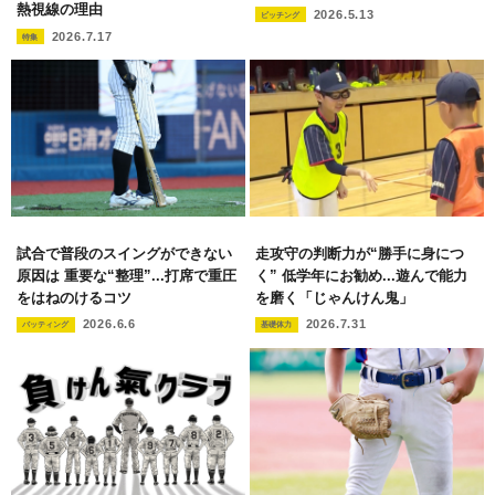
熱視線の理由
2026.5.13
ピッチング
2026.7.17
特集
試合で普段のスイングができない
走攻守の判断力が“勝手に身につ
原因は 重要な“整理”...打席で重圧
く” 低学年にお勧め...遊んで能力
をはねのけるコツ
を磨く「じゃんけん鬼」
2026.6.6
2026.7.31
バッティング
基礎体力