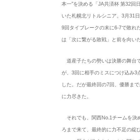
本一”を決める「JA共済杯 第3
いた札幌北リトルシニア。3月31
9回タイブレークの末に6-7で敗
は「次に繋がる敗戦」と前を向い
道産子たちの勢いは決勝の舞台で
が、3回に相手のミスにつけ込み3
した。だが最終回の7回、優勝まで
に力尽きた。
それでも、関西No.1チームを
ろまで来て、最終的に力不足の綻