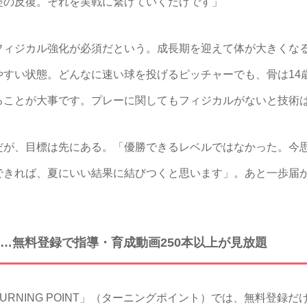
礎の反復。それを実戦に繋げていくだけです」
ィジカル強化が必須だという。成長期を迎えて体が大きくな
すい状態。どんなに速い球を投げるピッチャーでも、骨は14
ることが大事です。プレーに関してもフィジカルがないと技術
が、目標は先にある。「優勝できるレベルではなかった。今
できれば、夏にいい結果に結びつくと思います」。あと一歩届
…無料登録で指導・育成動画250本以上が見放題
NING POINT」（ターニングポイント）では、無料登録だ