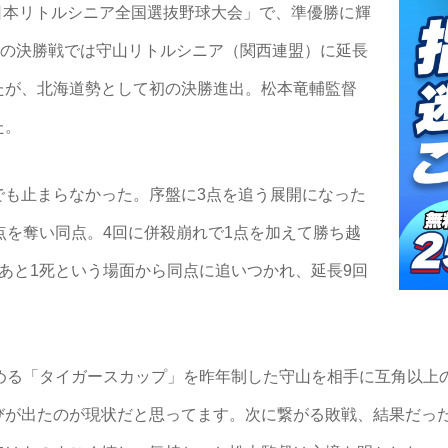
2回日本リトルシニア全国選抜野球大会」で、準優勝に輝
日の決勝戦では守山リトルシニア（関西連盟）に延長
れたが、北海道勢として初の決勝進出。松本竜輔監督
た。
も止まらなかった。序盤に3点を追う展開になった
点を奪い同点。4回に併殺崩れで1点を加えて勝ち越
あと1死という場面から同点に追いつかれ、延長9回
決める「タイガースカップ」を昨年制した守山を相手に互角以上
びが出たのが現状だと思ってます。次に繋がる敗戦、結果だっ