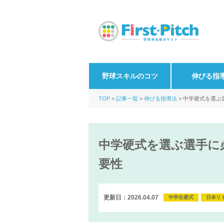
野球スキルのコツ
伸びる指
TOP
記事一覧
伸びる指導法
中学硬式を選ぶ
中学硬式を選ぶ選手に
要性
更新日：2026.04.07
中学生硬式
日本リ