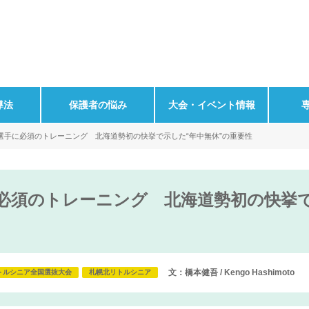
導法
保護者の悩み
大会・イベント情報
選手に必須のトレーニング 北海道勢初の快挙で示した“年中無休”の重要性
必須のトレーニング 北海道勢初の快挙で
文：橋本健吾 / Kengo Hashimoto
トルシニア全国選抜大会
札幌北リトルシニア