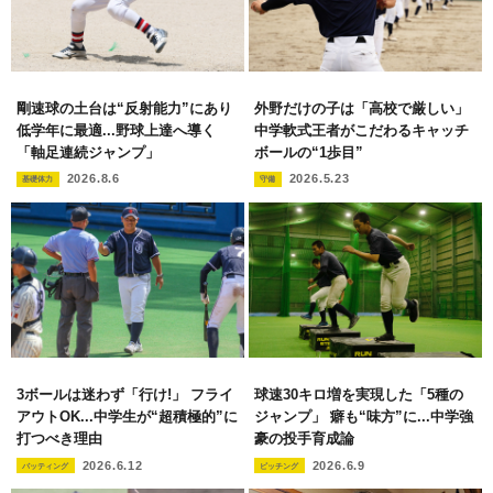
剛速球の土台は“反射能力”にあり
外野だけの子は「高校で厳しい」
低学年に最適...野球上達へ導く
中学軟式王者がこだわるキャッチ
「軸足連続ジャンプ」
ボールの“1歩目”
2026.8.6
2026.5.23
基礎体力
守備
3ボールは迷わず「行け!」 フライ
球速30キロ増を実現した「5種の
アウトOK...中学生が“超積極的”に
ジャンプ」 癖も“味方”に...中学強
打つべき理由
豪の投手育成論
2026.6.12
2026.6.9
バッティング
ピッチング