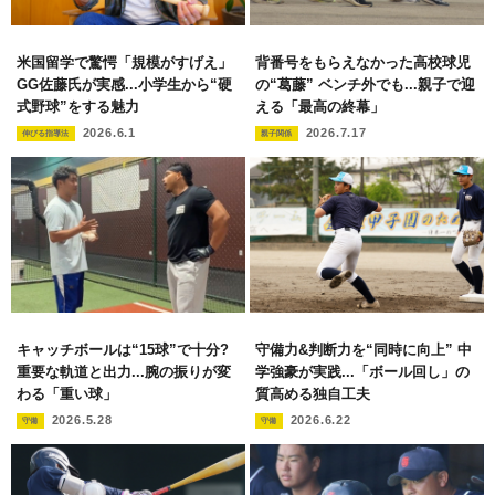
米国留学で驚愕「規模がすげえ」
背番号をもらえなかった高校球児
GG佐藤氏が実感...小学生から“硬
の“葛藤” ベンチ外でも...親子で迎
式野球”をする魅力
える「最高の終幕」
2026.6.1
2026.7.17
伸びる指導法
親子関係
キャッチボールは“15球”で十分?
守備力&判断力を“同時に向上” 中
重要な軌道と出力...腕の振りが変
学強豪が実践...「ボール回し」の
わる「重い球」
質高める独自工夫
2026.5.28
2026.6.22
守備
守備