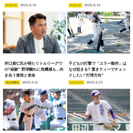
2026.6.15
2026.6.10
ピッチング
ピッチング
井口資仁氏が得たリトルリーグで
子どもの打撃で「エラー動作」は
の“経験” 野球離れに危機感も...向
なぜ起きる? 置きティーでチェッ
き合う覚悟と使命
クしたい“打球方向”
2026.5.11
2026.6.23
伸びる指導法
バッティング