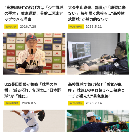
“高校BIG4”の投げ方は「少年野球
大会中止連発、部員が「練習に来
の手本」 並進運動、骨盤...球速ア
ない」 毎年届く悲報も...“高校軟
ップできる理由
式野球”が魅力的なワケ
2026.7.28
2026.5.21
ピッチング
伸びる指導法
U12桑田監督が警鐘「球界の危
高校野球で負け続け「感覚が麻
機」 減る巧打、制球力...“日本野
痺」 球速140キロ超えへ...敏腕コ
球”が「雑に」
ーチが選んだ“異色進路”
2026.8.5
2026.7.14
伸びる指導法
伸びる指導法