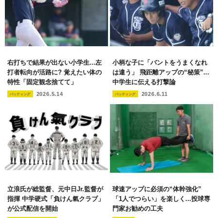
右打ちで結果が出ない小学生...左
小柄な子に「バントをうまくなれ
打者転向が活路に? 覚えたい体の
は違う」 飛距離アップの“秘策”...
特性「固定観念捨てて」
中学生に伝える打撃論
2026.5.14
2026.6.11
バッティング
バッティング
立浪氏が総監督、元中日Jr.監督が
球速アップに必須の“体幹強化”
指揮 中学硬式「負けん氣クラブ」
「1人でつらい」を楽しく...投球専
が公式配信を開始
門家お勧めの工夫