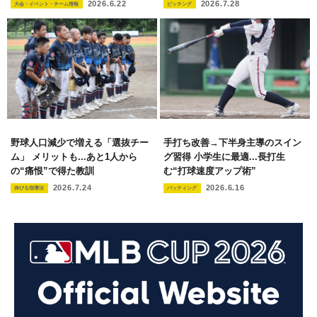
2026.6.22
2026.7.28
大会・イベント・チーム情報
ピッチング
野球人口減少で増える「選抜チー
手打ち改善→下半身主導のスイン
ム」 メリットも...あと1人から
グ習得 小学生に最適...長打生
の“痛恨”で得た教訓
む“打球速度アップ術”
2026.7.24
2026.6.16
伸びる指導法
バッティング