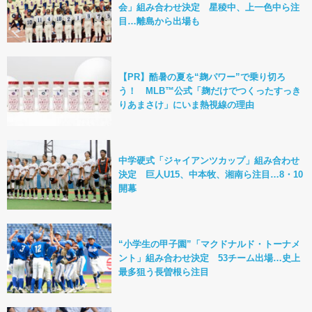
会」組み合わせ決定 星稜中、上一色中ら注
目…離島から出場も
【PR】酷暑の夏を“麹パワー”で乗り切ろ
う！ MLB™公式「麹だけでつくったすっき
りあまさけ」にいま熱視線の理由
中学硬式「ジャイアンツカップ」組み合わせ
決定 巨人U15、中本牧、湘南ら注目…8・10
開幕
“小学生の甲子園”「マクドナルド・トーナメ
ント」組み合わせ決定 53チーム出場…史上
最多狙う長曽根ら注目