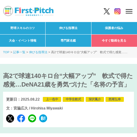
野球スキルのコツ
伸びる指導法
保護者の悩み
大会・イベント情報
専門家名鑑
今すぐ動画を見る
TOP
記事一覧
伸びる指導法
高2で球速140キロ台“大幅アップ” 軟式で得た感覚…
DeNA21歳を勇気づけた「名将の予言」
高2で球速140キロ台“大幅アップ” 軟式で得た
感覚…DeNA21歳を勇気づけた「名将の予言」
更新日：2025.08.22
上一色中
中学生軟式
深沢鳳介
西尾弘幸
文：宮脇広久 / Hirohisa Miyawaki