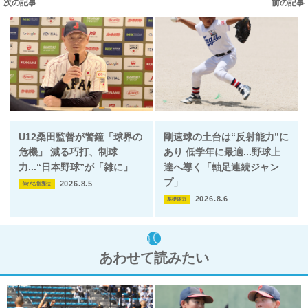
次の記事
前の記事
U12桑田監督が警鐘「球界の
剛速球の土台は“反射能力”に
危機」 減る巧打、制球
あり 低学年に最適...野球上
力...“日本野球”が「雑に」
達へ導く「軸足連続ジャン
プ」
2026.8.5
伸びる指導法
2026.8.6
基礎体力
あわせて読みたい