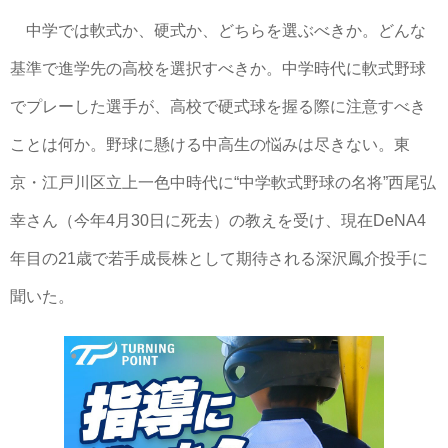
中学では軟式か、硬式か、どちらを選ぶべきか。どんな
基準で進学先の高校を選択すべきか。中学時代に軟式野球
でプレーした選手が、高校で硬式球を握る際に注意すべき
ことは何か。野球に懸ける中高生の悩みは尽きない。東
京・江戸川区立上一色中時代に“中学軟式野球の名将”西尾弘
幸さん（今年4月30日に死去）の教えを受け、現在DeNA4
年目の21歳で若手成長株として期待される深沢鳳介投手に
聞いた。