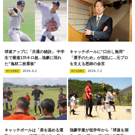
球速アップに「共通の秘訣」 中学
キャッチボールに“口出し無用”
生で最速135キロ超...強豪に現れ
「選手のため」が混乱に...元プロ
た“逸材二枚看板”
を支える恩師の金言
2026.6.2
2026.7.2
伸びる指導法
伸びる指導法
キャッチボールは「肩を温める運
強豪学童が低学年から「球速を測