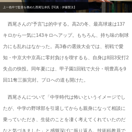
上一色中で監督を務めた西尾弘幸氏【写真：伊藤賢汰】
西尾さんの“予言”は的中する。高2の冬、最高球速は137
キロから一気に143キロへアップ。もちろん、持ち味の制球
力にも乱れはなかった。高3春の選抜大会では、初戦で愛
知・中京大中京高に零封負けを喫するも、自身は8回3安打2
失点の快投。同年夏には、甲子園1回戦で大分・明豊高を9
回11奪三振完封。プロへの道も開けた。
西尾さんについて「中学時代は怖いというイメージでし
たが、中学の野球部を引退してからも親身になって相談に
乗っていただき、生徒のことを凄く考えてくれていたのだ
なと気づきました」と感慨深げに振り返る。技術科教員で