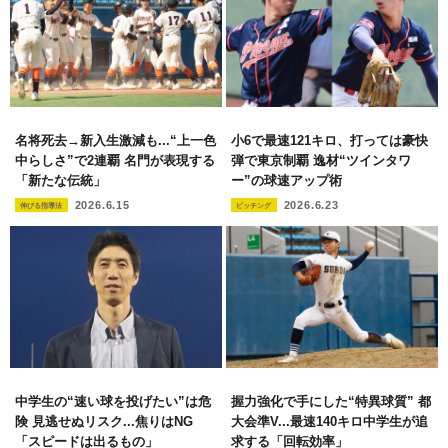
名将死去→新入生激減も...“上一色
小6で最速121キロ、打っては豪快
中らしさ”で2連覇 名門が表現する
弾で東京制覇 逸材“ツインタワ
「新たな伝統」
ー”の球速アップ術
2026.6.15
2026.6.23
伸びる指導法
ピッチング
中学生の“速い球を投げたい”は危
握力強化で手にした“特異球質” 都
険 見逃せぬリスク...焦りはNG
大会準V...最速140キロ中学生が追
「スピードは出るもの」
求する「回転効率」