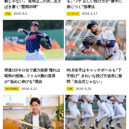
動じゃない」 送球は二の次...足さ
る」ワケ 正しい投げ方が“勝手に
ばき磨く“塁間20球”
身につく”指導法
2026.8.5
2026.6.17
守備
ピッチング
球速110キロ台で威力抜群 憧れは
MLB名手はキャッチボールも“下
昭和の怪物...リトルV腕の直球
手投げ” きれいな投げ方追求に疑
が“低めに伸びる”理由
問「加点式じゃない」
2026.5.11
2026.5.25
伸びる指導法
守備