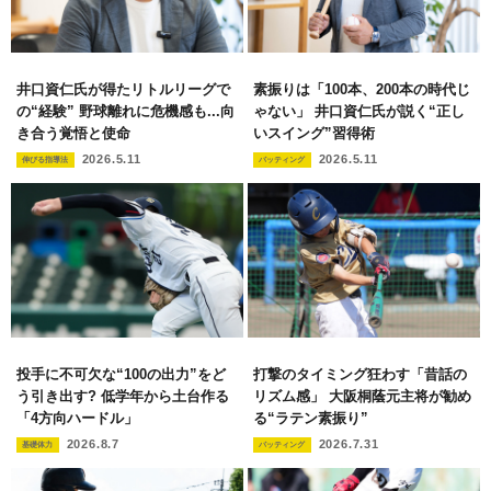
井口資仁氏が得たリトルリーグで
素振りは「100本、200本の時代じ
の“経験” 野球離れに危機感も...向
ゃない」 井口資仁氏が説く“正し
き合う覚悟と使命
いスイング”習得術
2026.5.11
2026.5.11
伸びる指導法
バッティング
投手に不可欠な“100の出力”をど
打撃のタイミング狂わす「昔話の
う引き出す? 低学年から土台作る
リズム感」 大阪桐蔭元主将が勧め
「4方向ハードル」
る“ラテン素振り”
2026.8.7
2026.7.31
基礎体力
バッティング