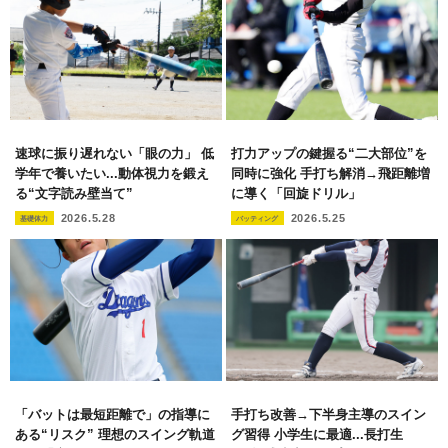
速球に振り遅れない「眼の力」 低
打力アップの鍵握る“二大部位”を
学年で養いたい...動体視力を鍛え
同時に強化 手打ち解消→飛距離増
る“文字読み壁当て”
に導く「回旋ドリル」
2026.5.28
2026.5.25
基礎体力
バッティング
「バットは最短距離で」の指導に
手打ち改善→下半身主導のスイン
ある“リスク” 理想のスイング軌道
グ習得 小学生に最適...長打生