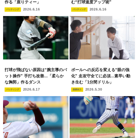
作る「座りティー」
む“打球速度アップ術”
2026.6.16
2026.6.16
バッティング
バッティング
打球が飛ばない原因は“腕主導のバ
ボールへの反応を変える“眼の強
ット操作” 手打ち改善...「柔らか
化” 走攻守全てに必須...素早い動
な胸郭」作るダンス
き生む「1分間ドリル」
2026.6.17
2026.5.30
バッティング
基礎体力