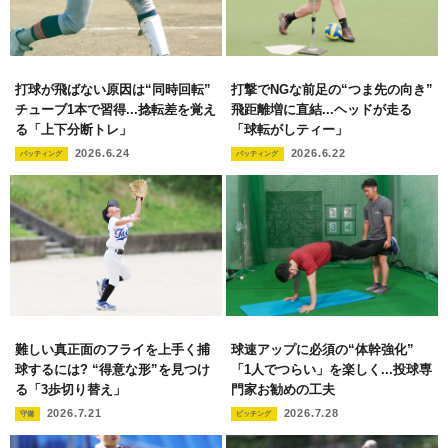
打球が飛ばない原因は“同時回転”
打撃でNGな前足の“つま先の向き”
チューブ1本で習得...捻転差を覚え
飛距離増に直結...ヘッドが走る
る「上下分断トレ」
「球転がしティー」
2026.6.24
2026.6.22
バッティング
バッティング
難しい真正面のフライを上手く捕
球速アップに必須の“体幹強化”
球するには? “得意な形”を見つけ
「1人でつらい」を楽しく...投球専
る「3歩切り替え」
門家お勧めの工夫
2026.7.21
2026.7.28
守備
ピッチング