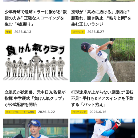
少年野球で送球エラーに繋がる“親
投球が「高めに抜ける」原因は?
指の力み” 正確なスローイングを
膝割れ、開き防止...“粘りと間”を
生む「4点握り」
生む正しいランジ
2026.6.13
2026.5.27
守備
ピッチング
立浪氏が総監督、元中日Jr.監督が
打球速度が上がらない原因は“回転
指揮 中学硬式「負けん氣クラブ」
不足” 手打ち&ドアスイングを予防
が公式配信を開始
する「バット抱え」
2026.6.22
2026.6.16
大会・イベント・チーム情報
バッティング