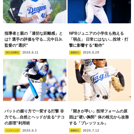
指導者と親の「適切な距離感」と
NPBジュニアの小学生も抱える
は? 選手の評価を守る...元中日Jr.
「弱点」 日常にはない...投球・打
監督の“選択”
撃に影響する“動作”
2026.6.11
2026.6.29
伸びる指導法
基礎体力
バットの握り方で一変する打撃 非
「開きが早い」投球フォームの原
力でも...自然とヘッドが走る“テコ
因は“硬い胸郭” 体の根元から改善
の原理”利用術
する「プレッツェル」
2026.6.3
2026.7.12
バッティング
基礎体力