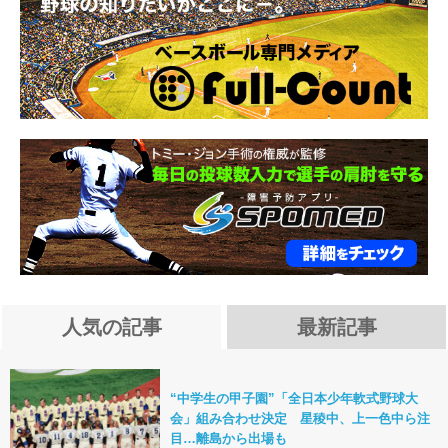
人気の記事
最新記事
“中学生の甲子園”「全日本少年軟式野球大
会」組み合わせ決定 星稜中、上一色中ら注
目…離島から出場も