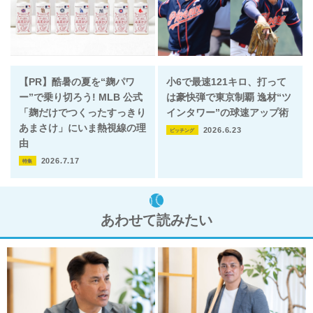
【PR】酷暑の夏を“麹パワ
小6で最速121キロ、打って
ー”で乗り切ろう! MLB 公式
は豪快弾で東京制覇 逸材“ツ
「麹だけでつくったすっきり
インタワー”の球速アップ術
あまさけ」にいま熱視線の理
2026.6.23
ピッチング
由
2026.7.17
特集
あわせて読みたい