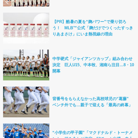
【PR】酷暑の夏を“麹パワー”で乗り切ろ
う！ MLB™公式「麹だけでつくったすっき
りあまさけ」にいま熱視線の理由
中学硬式「ジャイアンツカップ」組み合わせ
決定 巨人U15、中本牧、湘南ら注目…8・10
開幕
背番号をもらえなかった高校球児の“葛藤”
ベンチ外でも…親子で迎える「最高の終幕」
“小学生の甲子園”「マクドナルド・トーナメ