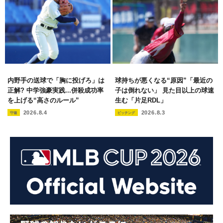
内野手の送球で「胸に投げろ」は
球持ちが悪くなる“原因”「最近の
正解? 中学強豪実践...併殺成功率
子は倒れない」 見た目以上の球速
を上げる“高さのルール”
生む「片足RDL」
2026.8.4
2026.8.3
守備
ピッチング