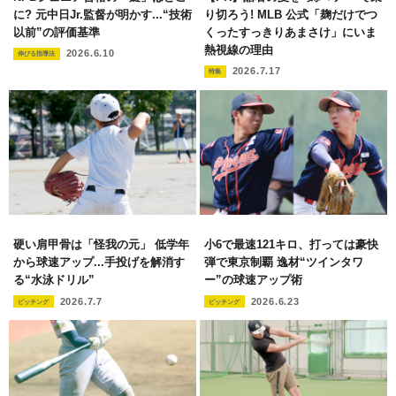
に? 元中日Jr.監督が明かす...“技術
り切ろう! MLB 公式「麹だけでつ
以前”の評価基準
くったすっきりあまさけ」にいま
熱視線の理由
2026.6.10
伸びる指導法
2026.7.17
特集
硬い肩甲骨は「怪我の元」 低学年
小6で最速121キロ、打っては豪快
から球速アップ...手投げを解消す
弾で東京制覇 逸材“ツインタワ
る“水泳ドリル”
ー”の球速アップ術
2026.7.7
2026.6.23
ピッチング
ピッチング