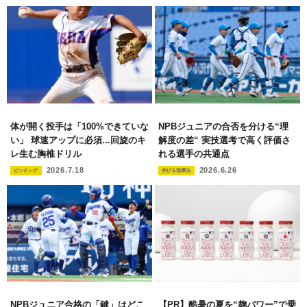
体が開く投手は「100%できていな
NPBジュニアの合否を分ける“理
い」 球速アップに必須...回旋のキ
解度の差“ 実技選考で高く評価さ
レ生む胸椎ドリル
れる選手の共通点
2026.7.18
2026.6.26
ピッチング
伸びる指導法
NPBジュニア合格の「鍵」はどこ
【PR】酷暑の夏を“麹パワー”で乗