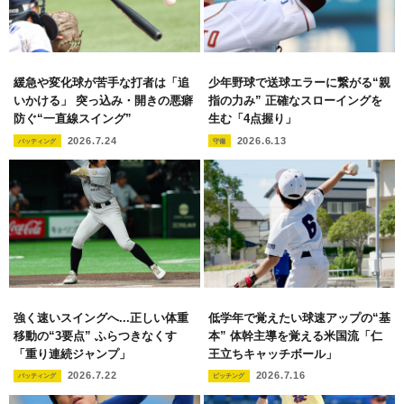
緩急や変化球が苦手な打者は「追
少年野球で送球エラーに繋がる“親
いかける」 突っ込み・開きの悪癖
指の力み” 正確なスローイングを
防ぐ“一直線スイング”
生む「4点握り」
2026.7.24
2026.6.13
バッティング
守備
強く速いスイングへ...正しい体重
低学年で覚えたい球速アップの“基
移動の“3要点” ふらつきなくす
本” 体幹主導を覚える米国流「仁
「重り連続ジャンプ」
王立ちキャッチボール」
2026.7.22
2026.7.16
バッティング
ピッチング