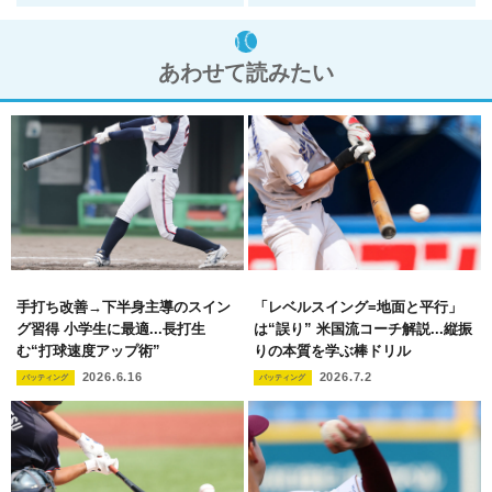
あわせて読みたい
手打ち改善→下半身主導のスイン
「レベルスイング=地面と平行」
グ習得 小学生に最適...長打生
は“誤り” 米国流コーチ解説...縦振
む“打球速度アップ術”
りの本質を学ぶ棒ドリル
2026.6.16
2026.7.2
バッティング
バッティング