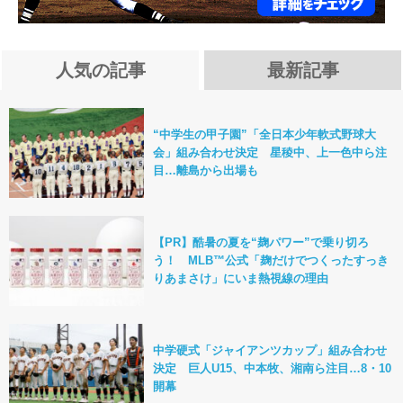
人気の記事
最新記事
“中学生の甲子園”「全日本少年軟式野球大
会」組み合わせ決定 星稜中、上一色中ら注
目…離島から出場も
【PR】酷暑の夏を“麹パワー”で乗り切ろ
う！ MLB™公式「麹だけでつくったすっき
りあまさけ」にいま熱視線の理由
中学硬式「ジャイアンツカップ」組み合わせ
決定 巨人U15、中本牧、湘南ら注目…8・10
開幕