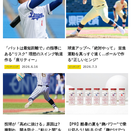
「バットは最短距離で」の指導に
球速アップへ「絶対やって」 並進
ある“リスク” 理想のスイング軌道
運動を真っすぐ速く...ボールで作
作る「座りティー」
る“正しいヒンジ”
2026.6.16
2026.7.3
バッティング
ピッチング
投球が「高めに抜ける」原因は?
【PR】酷暑の夏を“麹パワー”で乗
膝割れ、開き防止...“粘りと間”を
り切ろう! MLB 公式「麹だけでつ