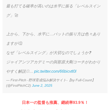
最も打てる確率が高いのは水平に振る「レベルスイン
グ」🚀
上から、下から、水平に…バットの振り方は色々あり
ますが🤔
なぜ「レベルスイング」が大切なのでしょうか❓
ジャイアンツアカデミーの與那原大剛コーチがわかり
やすく解説⚾️…
pic.twitter.com/66bicvtl0l
— First-Pitch -野球育成悩み解決サイト-【by Full-Count】
(@FirstPitchC2)
June 2, 2025
日本一の監督も推薦、継続率93.9％！