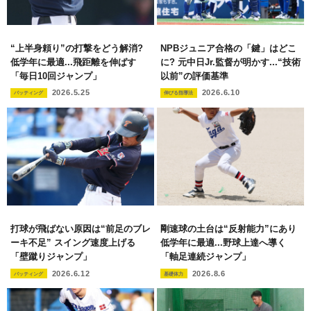
“上半身頼り”の打撃をどう解消?
NPBジュニア合格の「鍵」はどこ
低学年に最適...飛距離を伸ばす
に? 元中日Jr.監督が明かす...“技術
「毎日10回ジャンプ」
以前”の評価基準
2026.5.25
2026.6.10
バッティング
伸びる指導法
打球が飛ばない原因は“前足のブレ
剛速球の土台は“反射能力”にあり
ーキ不足” スイング速度上げる
低学年に最適...野球上達へ導く
「壁蹴りジャンプ」
「軸足連続ジャンプ」
2026.6.12
2026.8.6
バッティング
基礎体力