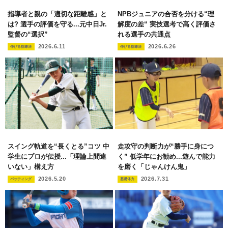
指導者と親の「適切な距離感」と
NPBジュニアの合否を分ける“理
は? 選手の評価を守る...元中日Jr.
解度の差“ 実技選考で高く評価さ
監督の“選択”
れる選手の共通点
2026.6.11
2026.6.26
伸びる指導法
伸びる指導法
スイング軌道を“長くとる”コツ 中
走攻守の判断力が“勝手に身につ
学生にプロが伝授...「理論上間違
く” 低学年にお勧め...遊んで能力
いない」構え方
を磨く「じゃんけん鬼」
2026.5.20
2026.7.31
バッティング
基礎体力