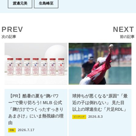
渡邊元美
生島峰至
PREV
NEXT
次の記事
前の記事
【PR】酷暑の夏を“麹パワ
球持ちが悪くなる“原因”「最
ー”で乗り切ろう! MLB 公式
近の子は倒れない」 見た目
「麹だけでつくったすっきり
以上の球速生む「片足RDL」
あまさけ」にいま熱視線の理
2026.8.3
ピッチング
由
2026.7.17
特集