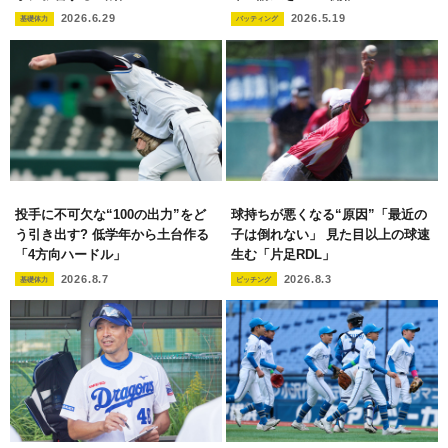
2026.6.29
2026.5.19
基礎体力
バッティング
投手に不可欠な“100の出力”をど
球持ちが悪くなる“原因”「最近の
う引き出す? 低学年から土台作る
子は倒れない」 見た目以上の球速
「4方向ハードル」
生む「片足RDL」
2026.8.7
2026.8.3
基礎体力
ピッチング