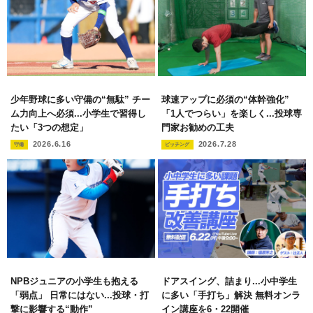
少年野球に多い守備の“無駄” チー
球速アップに必須の“体幹強化”
ム力向上へ必須...小学生で習得し
「1人でつらい」を楽しく...投球専
たい「3つの想定」
門家お勧めの工夫
2026.6.16
2026.7.28
守備
ピッチング
NPBジュニアの小学生も抱える
ドアスイング、詰まり...小中学生
「弱点」 日常にはない...投球・打
に多い「手打ち」解決 無料オンラ
撃に影響する“動作”
イン講座を6・22開催