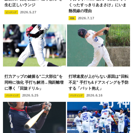
生む正しいランジ
くったすっきりあまさけ」にいま
熱視線の理由
2026.5.27
ピッチング
2026.7.17
特集
打力アップの鍵握る“二大部位”を
打球速度が上がらない原因は“回転
同時に強化 手打ち解消→飛距離増
不足” 手打ち&ドアスイングを予防
に導く「回旋ドリル」
する「バット抱え」
2026.5.25
2026.6.16
バッティング
バッティング