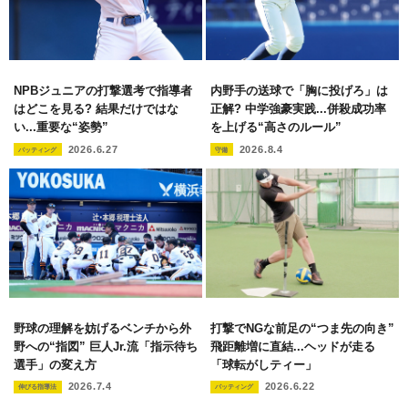
NPBジュニアの打撃選考で指導者
内野手の送球で「胸に投げろ」は
はどこを見る? 結果だけではな
正解? 中学強豪実践...併殺成功率
い...重要な“姿勢”
を上げる“高さのルール”
2026.6.27
2026.8.4
バッティング
守備
野球の理解を妨げるベンチから外
打撃でNGな前足の“つま先の向き”
野への“指図” 巨人Jr.流「指示待ち
飛距離増に直結...ヘッドが走る
選手」の変え方
「球転がしティー」
2026.7.4
2026.6.22
伸びる指導法
バッティング