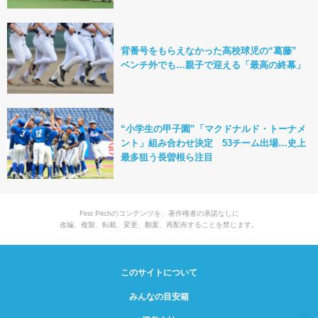
背番号をもらえなかった高校球児の“葛藤”
ベンチ外でも…親子で迎える「最高の終幕」
“小学生の甲子園”「マクドナルド・トーナメ
ント」組み合わせ決定 53チーム出場…史上
最多狙う長曽根ら注目
First Pitchのコンテンツを、著作権者の承諾なしに
改編、複製、転載、変更、翻案、再配布することを禁じます。
このサイトについて
みんなの目安箱