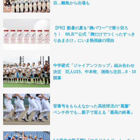
目…離島から出場も
【PR】酷暑の夏を“麹パワー”で乗り切ろ
う！ MLB™公式「麹だけでつくったすっき
りあまさけ」にいま熱視線の理由
中学硬式「ジャイアンツカップ」組み合わせ
決定 巨人U15、中本牧、湘南ら注目…8・10
開幕
背番号をもらえなかった高校球児の“葛藤”
ベンチ外でも…親子で迎える「最高の終幕」