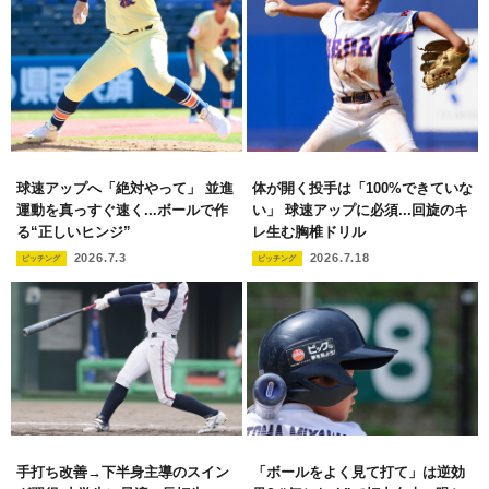
球速アップへ「絶対やって」 並進
体が開く投手は「100%できていな
運動を真っすぐ速く...ボールで作
い」 球速アップに必須...回旋のキ
る“正しいヒンジ”
レ生む胸椎ドリル
2026.7.3
2026.7.18
ピッチング
ピッチング
手打ち改善→下半身主導のスイン
「ボールをよく見て打て」は逆効