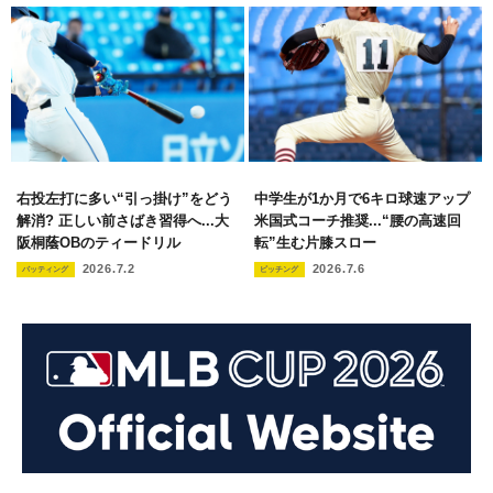
右投左打に多い“引っ掛け”をどう
中学生が1か月で6キロ球速アップ
解消? 正しい前さばき習得へ...大
米国式コーチ推奨...“腰の高速回
阪桐蔭OBのティードリル
転”生む片膝スロー
2026.7.2
2026.7.6
バッティング
ピッチング