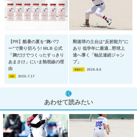
【PR】酷暑の夏を“麹パワ
剛速球の土台は“反射能力”に
ー”で乗り切ろう! MLB 公式
あり 低学年に最適...野球上
「麹だけでつくったすっきり
達へ導く「軸足連続ジャン
あまさけ」にいま熱視線の理
プ」
由
2026.8.6
基礎体力
2026.7.17
特集
あわせて読みたい