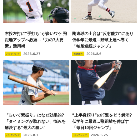
右投左打に“手打ち”が多いワケ 飛
剛速球の土台は“反射能力”にあり
距離アップへ必須...「力の3大要
低学年に最適...野球上達へ導く
素」活用術
「軸足連続ジャンプ」
2026.6.27
2026.8.6
バッティング
基礎体力
「歩いて素振り」はなぜ効果的?
“上半身頼り”の打撃をどう解消?
「タイミングが取れない」悩みを
低学年に最適...飛距離を伸ばす
解決する“最大の狙い”
「毎日10回ジャンプ」
2026.8.1
2026.5.25
バッティング
バッティング