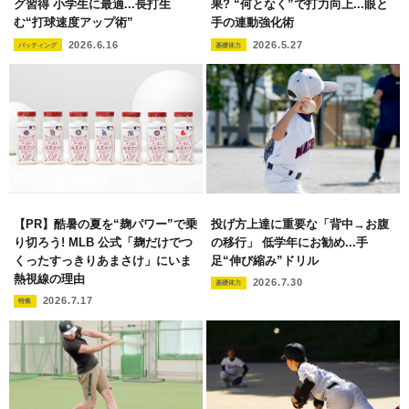
グ習得 小学生に最適...長打生
果? “何となく”で打力向上...眼と
む“打球速度アップ術”
手の連動強化術
2026.6.16
2026.5.27
バッティング
基礎体力
【PR】酷暑の夏を“麹パワー”で乗
投げ方上達に重要な「背中→お腹
り切ろう! MLB 公式「麹だけでつ
の移行」 低学年にお勧め...手
くったすっきりあまさけ」にいま
足“伸び縮み”ドリル
熱視線の理由
2026.7.30
基礎体力
2026.7.17
特集