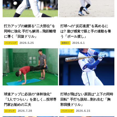
打力アップの鍵握る“二大部位”を
打球への“反応速度”を高めるに
同時に強化 手打ち解消→飛距離増
は? 遊び感覚で眼と手の連動を養
に導く「回旋ドリル」
う「ボール渡し」
2026.5.25
2026.6.1
バッティング
基礎体力
球速アップに必須の“体幹強化”
打球が飛ばない原因は“上下の同時
「1人でつらい」を楽しく...投球専
回転” 手打ち脱却...割れ生む「胸
門家お勧めの工夫
郭我慢ドリル」
2026.7.28
2026.6.15
ピッチング
バッティング