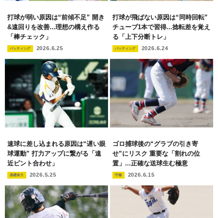
打球が弱い原因は“前傾不足” 開き
打球が飛ばない原因は“同時回転”
&遠回りを改善...理想の構え作る
チューブ1本で習得...捻転差を覚え
「棒チェック」
る「上下分断トレ」
2026.6.25
2026.6.24
バッティング
バッティング
速球に差し込まれる原因は“遅い眼
ゴロ捕球後の“グラブの引き寄
球運動” 打力アップに繋がる「遠
せ”にリスク 重要な「割れの位
近ピント合わせ」
置」...正確な送球生む極意
2026.5.25
2026.6.15
基礎体力
守備