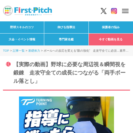
野球スキルのコツ
伸びる指導法
保護者の悩み
大会・イベント情報
専門家名鑑
今すぐ動画を見る
TOP
記事一覧
基礎体力
ボールへの反応を変える“眼の強化” 走攻守全てに必須…素早い
動き生む「1分間ドリル」
【実際の動画】野球に必要な周辺視＆瞬間視を
鍛錬 走攻守全ての成長につながる「両手ボー
ル落とし」