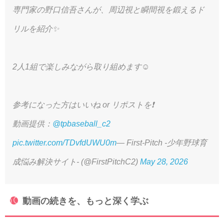
専門家の野口信吾さんが、周辺視と瞬間視を鍛えるド
リルを紹介✨
2人1組で楽しみながら取り組めます☺️
参考になった方はいいね or リポストを❗️
動画提供：
@tpbaseball_c2
pic.twitter.com/TDvfdUWU0m
— First-Pitch -少年野球育
成悩み解決サイト- (@FirstPitchC2)
May 28, 2026
動画の続きを、もっと深く学ぶ