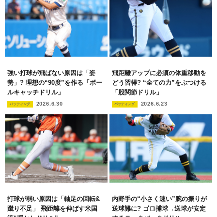
強い打球が飛ばない原因は「姿
飛距離アップに必須の体重移動を
勢」? 理想の“90度”を作る「ボー
どう習得? “全ての力”をぶつける
ルキャッチドリル」
「股関節ドリル」
2026.6.30
2026.6.23
バッティング
バッティング
打球が弱い原因は「軸足の回転&
内野手の“小さく速い”腕の振りが
蹴り不足」 飛距離を伸ばす米国
送球難に? ゴロ捕球→送球が安定