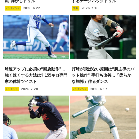
流“浮かしドリル”
するテークバックドリル
2026.6.22
2026.7.16
バッティング
守備
球速アップに必須の“回旋動作”...
打球が飛ばない原因は“腕主導のバ
強く速くする方法は? 155キロ専門
ット操作” 手打ち改善...「柔らか
家の体幹ツイスト
な胸郭」作るダンス
2026.7.28
2026.6.17
ピッチング
バッティング