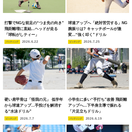
打撃でNGな前足の“つま先の向き”
球速アップへ「絶対苦労する」NG
飛距離増に直結...ヘッドが走る
腕振りは? キャッチボールが激
「球転がしティー」
変...“強く叩く”ドリル
2026.6.22
2026.7.25
バッティング
ピッチング
硬い肩甲骨は「怪我の元」 低学年
小学生に多い“手打ち”改善 飛距離
から球速アップ...手投げを解消す
アップへ...下半身主導で振れる
る“水泳ドリル”
「片足立ちドリル」
2026.7.7
2026.6.19
ピッチング
バッティング