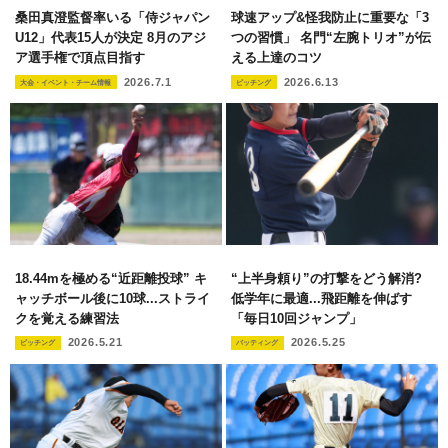
桑田真澄監督率いる「侍ジャパン
球速アップ&怪我防止に重要な「3
U12」代表15人が決定 8月のアジ
つの習慣」 名門“左腕トリオ”が伝
ア選手権で頂点目指す
える上達のコツ
2026.7.1
2026.6.13
大会・イベント・チーム情報
ピッチング
18.44mを極める“近距離投球” キ
“上半身頼り”の打撃をどう解消?
ャッチボール後に10球...ストライ
低学年に最適...飛距離を伸ばす
クを覚える練習法
「毎日10回ジャンプ」
2026.5.21
2026.5.25
ピッチング
バッティング