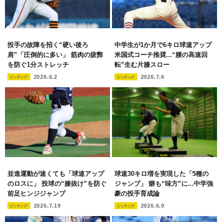
投手の故障を招く“硬い後ろ
中学生が1か月で6キロ球速アップ
肩”「圧倒的に多い」 筋肉の疲弊
米国式コーチ推奨...“腰の高速回
を防ぐ1分ストレッチ
転”生む片膝スロー
2026.6.2
2026.7.6
ピッチング
ピッチング
並進運動が速くても「球速アップ
球速30キロ増を実現した「5種の
のロスに」 投球の“膝抜け”を防ぐ
ジャンプ」 癖も“味方”に...中学強
前足ヒンジジャンプ
豪の投手育成論
2026.7.19
2026.6.9
ピッチング
ピッチング