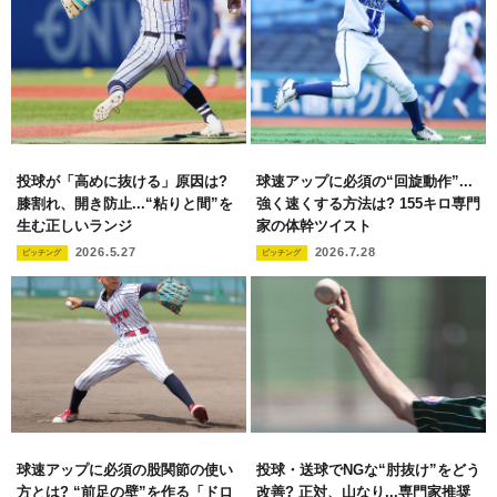
投球が「高めに抜ける」原因は?
球速アップに必須の“回旋動作”...
膝割れ、開き防止...“粘りと間”を
強く速くする方法は? 155キロ専門
生む正しいランジ
家の体幹ツイスト
2026.5.27
2026.7.28
ピッチング
ピッチング
球速アップに必須の股関節の使い
投球・送球でNGな“肘抜け”をどう
方とは? “前足の壁”を作る「ドロ
改善? 正対、山なり...専門家推奨