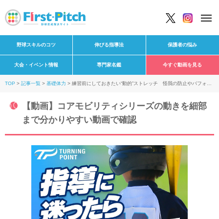
野球スキルのコツ
伸びる指導法
保護者の悩み
大会・イベント情報
専門家名鑑
今すぐ動画を見る
TOP
記事一覧
基礎体力
練習前にしておきたい“動的”ストレッチ 怪我の防止やパフォー
マンス向上に効果
【動画】コアモビリティシリーズの動きを細部
まで分かりやすい動画で確認