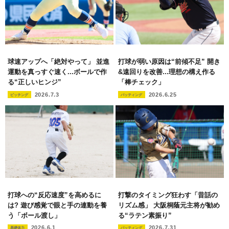
球速アップへ「絶対やって」 並進
打球が弱い原因は“前傾不足” 開き
運動を真っすぐ速く...ボールで作
&遠回りを改善...理想の構え作る
る“正しいヒンジ”
「棒チェック」
2026.7.3
2026.6.25
ピッチング
バッティング
打球への“反応速度”を高めるに
打撃のタイミング狂わす「昔話の
は? 遊び感覚で眼と手の連動を養
リズム感」 大阪桐蔭元主将が勧め
う「ボール渡し」
る“ラテン素振り”
2026.6.1
2026.7.31
基礎体力
バッティング