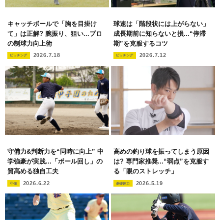
キャッチボールで「胸を目掛け
球速は「階段状には上がらない」
て」は正解? 腕振り、狙い...プロ
成長期前に知らないと損...“停滞
の制球力向上術
期”を克服するコツ
2026.7.18
2026.7.12
ピッチング
ピッチング
守備力&判断力を“同時に向上” 中
高めの釣り球を振ってしまう原因
学強豪が実践...「ボール回し」の
は? 専門家推奨...“弱点”を克服す
質高める独自工夫
る「眼のストレッチ」
2026.6.22
2026.5.19
守備
基礎体力