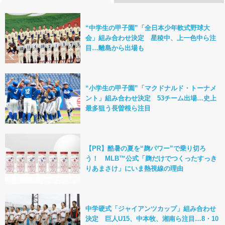
“中学生の甲子園”「全日本少年軟式野球大
会」組み合わせ決定 星稜中、上一色中ら注
目…離島から出場も
“小学生の甲子園”「マクドナルド・トーナメ
ント」組み合わせ決定 53チーム出場…史上
最多狙う長曽根ら注目
【PR】酷暑の夏を“麹パワー”で乗り切ろ
う！ MLB™公式「麹だけでつくったすっき
りあまさけ」にいま熱視線の理由
中学硬式「ジャイアンツカップ」組み合わせ
決定 巨人U15、中本牧、湘南ら注目…8・10