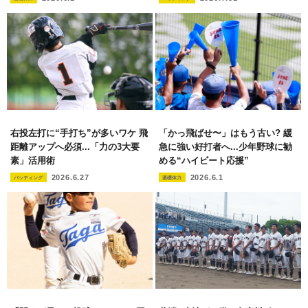
右投左打に“手打ち”が多いワケ 飛
「かっ飛ばせ〜」はもう古い? 緩
距離アップへ必須...「力の3大要
急に強い好打者へ...少年野球に勧
素」活用術
める“ハイビート応援”
2026.6.27
2026.6.1
バッティング
基礎体力