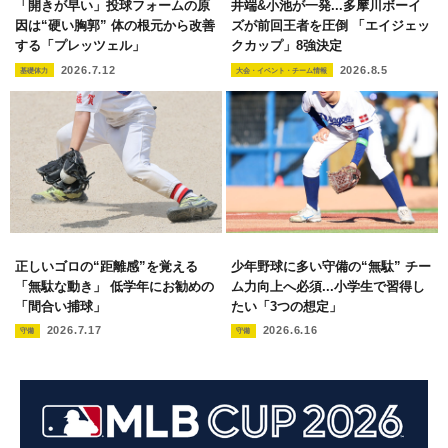
「開きが早い」投球フォームの原
井端&小池が一発...多摩川ボーイ
因は“硬い胸郭” 体の根元から改善
ズが前回王者を圧倒 「エイジェッ
する「プレッツェル」
クカップ」8強決定
2026.7.12
2026.8.5
基礎体力
大会・イベント・チーム情報
正しいゴロの“距離感”を覚える
少年野球に多い守備の“無駄” チー
「無駄な動き」 低学年にお勧めの
ム力向上へ必須...小学生で習得し
「間合い捕球」
たい「3つの想定」
2026.7.17
2026.6.16
守備
守備