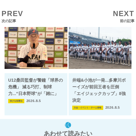
PREV
NEXT
次の記事
前の記事
U12桑田監督が警鐘「球界の
井端&小池が一発...多摩川ボ
危機」 減る巧打、制球
ーイズが前回王者を圧倒
力...“日本野球”が「雑に」
「エイジェックカップ」8強
決定
2026.8.5
伸びる指導法
2026.8.5
大会・イベント・チーム情報
あわせて読みたい