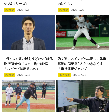
ップ&フリーズ」
の3ドリル
2026.8.3
2026.6.26
ピッチング
ピッチング
中学生の“速い球を投げたい”は危
強く速いスイングへ...正しい体重
険 見逃せぬリスク...焦りはNG
移動の“3要点” ふらつきなくす
「スピードは出るもの」
「重り連続ジャンプ」
2026.6.15
2026.7.22
ピッチング
バッティング