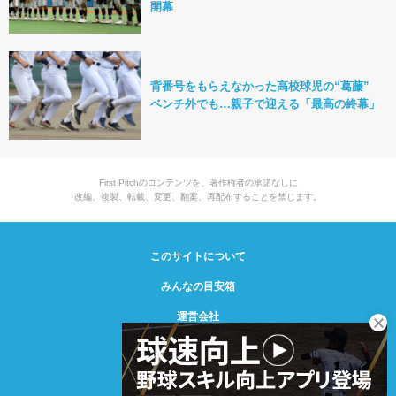
開幕
背番号をもらえなかった高校球児の“葛藤”
ベンチ外でも…親子で迎える「最高の終幕」
First Pitchのコンテンツを、著作権者の承諾なしに
改編、複製、転載、変更、翻案、再配布することを禁じます。
このサイトについて
みんなの目安箱
運営会社
© Creative2 2021-