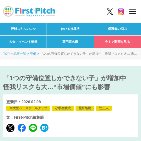
野球スキルのコツ
伸びる指導法
保護者の悩み
大会・イベント情報
専門家名鑑
今すぐ動画を見る
TOP
記事一覧
守備
「1つの守備位置しかできない子」が増加中 怪我リスクも大…“市場
価値”にも影響
「1つの守備位置しかできない子」が増加中
怪我リスクも大…“市場価値”にも影響
更新日：2026.02.08
南大阪ベースボールクラブ
小学生軟式
星野智樹
辻正人
文：First-Pitch編集部