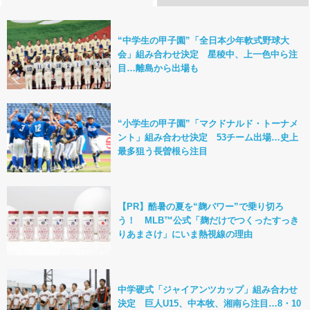
“中学生の甲子園”「全日本少年軟式野球大
会」組み合わせ決定 星稜中、上一色中ら注
目…離島から出場も
“小学生の甲子園”「マクドナルド・トーナメ
ント」組み合わせ決定 53チーム出場…史上
最多狙う長曽根ら注目
【PR】酷暑の夏を“麹パワー”で乗り切ろ
う！ MLB™公式「麹だけでつくったすっき
りあまさけ」にいま熱視線の理由
中学硬式「ジャイアンツカップ」組み合わせ
決定 巨人U15、中本牧、湘南ら注目…8・10