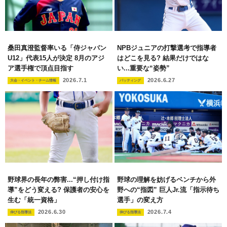
桑田真澄監督率いる「侍ジャパン
NPBジュニアの打撃選考で指導者
U12」代表15人が決定 8月のアジ
はどこを見る? 結果だけではな
ア選手権で頂点目指す
い...重要な“姿勢”
2026.7.1
2026.6.27
大会・イベント・チーム情報
バッティング
野球界の長年の弊害...“押し付け指
野球の理解を妨げるベンチから外
導”をどう変える? 保護者の安心を
野への“指図” 巨人Jr.流「指示待ち
生む「統一資格」
選手」の変え方
2026.6.30
2026.7.4
伸びる指導法
伸びる指導法