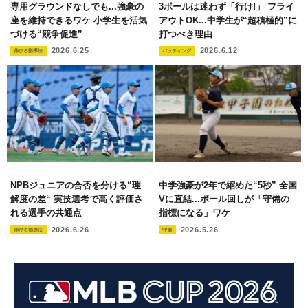
専用グラウンドなしでも...強豪の
3ボールは迷わず「行け!」 フライ
座を維持できるワケ 小学生を活気
アウトOK...中学生が“超積極的”に
づける“競争促進”
打つべき理由
2026.6.25
2026.6.12
伸びる指導法
バッティング
NPBジュニアの合否を分ける“理
中学強豪が2年で縮めた“5秒” 全国
解度の差“ 実技選考で高く評価さ
Vに直結...ボール回しが「守備の
れる選手の共通点
指標になる」ワケ
2026.6.26
2026.5.26
伸びる指導法
守備