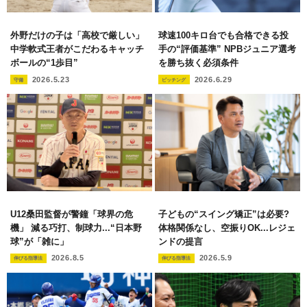
外野だけの子は「高校で厳しい」
球速100キロ台でも合格できる投
中学軟式王者がこだわるキャッチ
手の“評価基準” NPBジュニア選考
ボールの“1歩目”
を勝ち抜く必須条件
2026.5.23
2026.6.29
守備
ピッチング
U12桑田監督が警鐘「球界の危
子どもの“スイング矯正”は必要?
機」 減る巧打、制球力...“日本野
体格関係なし、空振りOK...レジェ
球”が「雑に」
ンドの提言
2026.8.5
2026.5.9
伸びる指導法
伸びる指導法