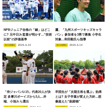
NPBジュニア合格の「鍵」はどこ
鷹、「九州スポーツキッズキャラ
に? 元中日Jr.監督が明かす...“技術
バン」参加者を3県で募集 小学生
以前”の評価基準
対象...和田毅氏ら指導
2026.6.10
2026.5.14
伸びる指導法
伸びる指導法
「侍ジャパンU-15」代表20人が決
卒団生が「次期主将を選ぶ」効果
定 多摩川ボーイズから5人...井
とは? 女子学童が変えた方針...想
端、小池Jr.ら選出
像超えた“副産物”