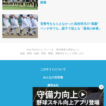
開幕
背番号をもらえなかった高校球児の“葛藤”
ベンチ外でも…親子で迎える「最高の終幕」
First Pitchのコンテンツを、著作権者の承諾なしに
改編、複製、転載、変更、翻案、再配布することを禁じます。
このサイトについて
みんなの目安箱
運営会社
© Creative2 2021-