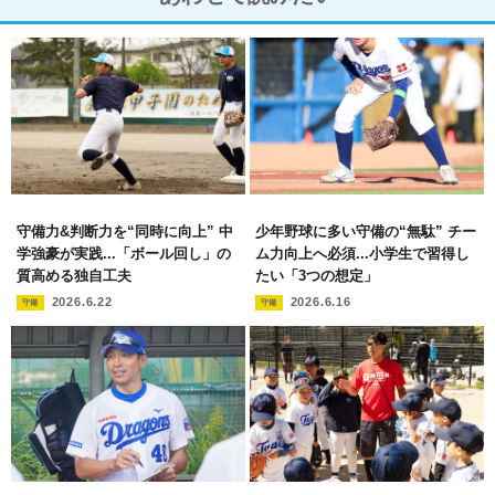
守備力&判断力を“同時に向上” 中
少年野球に多い守備の“無駄” チー
学強豪が実践...「ボール回し」の
ム力向上へ必須...小学生で習得し
質高める独自工夫
たい「3つの想定」
2026.6.22
2026.6.16
守備
守備