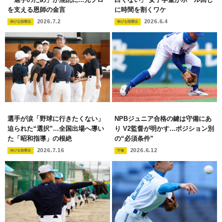
を支える恩師の金言
に時間を割くワケ
2026.7.2
2026.6.4
伸びる指導法
伸びる指導法
選手が涙「野球に行きたくない」
NPBジュニア合格の鍵は守備にあ
迫られた“選択”...全国出場へ導い
り V2監督が明かす...ポジション別
た「昭和指導」の根絶
の“必須条件”
2026.7.16
2026.6.12
伸びる指導法
守備