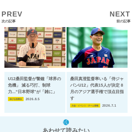
PREV
NEXT
次の記事
前の記事
U12桑田監督が警鐘「球界の
桑田真澄監督率いる「侍ジャ
危機」 減る巧打、制球
パンU12」代表15人が決定 8
力...“日本野球”が「雑に」
月のアジア選手権で頂点目指
す
2026.8.5
伸びる指導法
2026.7.1
大会・イベント・チーム情報
あわせて読みたい