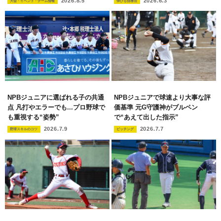
2026.8.5
2026.6.3
大会・イベント・チーム情報
伸びる指導法
NPBジュニアに選ばれる子の共通
NPBジュニアで球速より大事な評
点 凡打やエラーでも...プロ野球で
価基準 元G守護神がブルペン
も重視する“姿勢”
で“あえて出した指示”
2026.7.9
2026.7.7
野球スキルのコツ
ピッチング