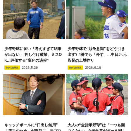
少年野球に多い「考えすぎて結果
少年野球で“競争意識”をどう引き
が出ない」 押し付け厳禁、ミスO
出す? 4番でも「外す」...中日Jr.元
K...評価する“変化の過程”
監督の土壌作り
2026.5.29
2026.6.18
伸びる指導法
伸びる指導法
キャッチボールに“口出し無用”
大人の“全指示野球”は「一つも面
「選手のため」が混乱に...元プロ
白くない」 女子学童がボール回し