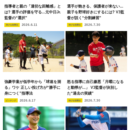
指導者と親の「適切な距離感」と
選手が飽きる、保護者が来ない...
は? 選手の評価を守る...元中日Jr.
親子を野球好きにするには? V3監
監督の“選択”
督が説く“分割練習”
2026.6.11
2026.7.30
伸びる指導法
伸びる指導法
強豪学童が低学年から「球速を測
怒る指導に自己嫌悪「月曜になる
る」ワケ 正しい投げ方が“勝手に
と動悸が...」 V3監督が決別し
身につく”指導法
た“過去の実績”
2026.6.17
2026.7.30
ピッチング
伸びる指導法