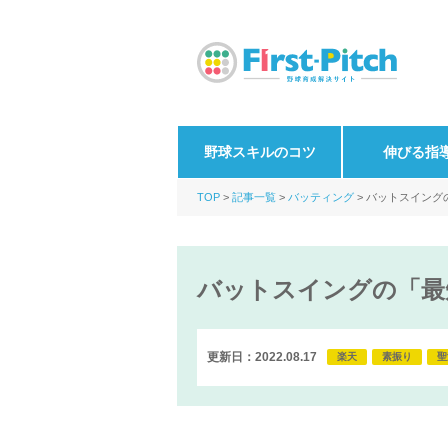
野球スキルのコツ
伸びる指
TOP
記事一覧
バッティング
バットスイング
バットスイングの「最
更新日：2022.08.17
楽天
素振り
聖