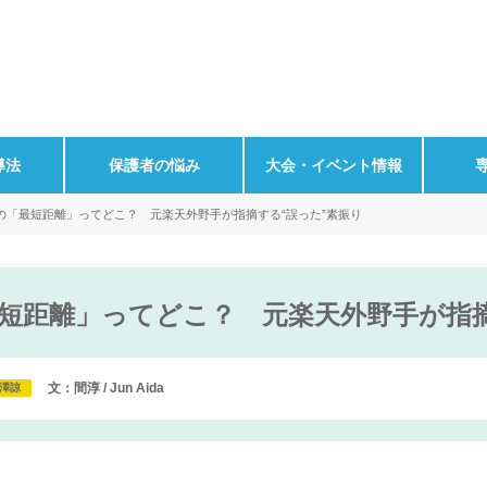
導法
保護者の悩み
大会・イベント情報
の「最短距離」ってどこ？ 元楽天外野手が指摘する“誤った”素振り
短距離」ってどこ？ 元楽天外野手が指摘
文：間淳 / Jun Aida
澤諒