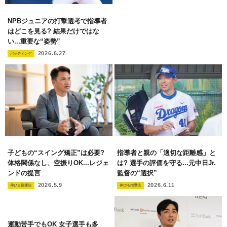
NPBジュニアの打撃選考で指導者
はどこを見る? 結果だけではな
い...重要な“姿勢”
2026.6.27
バッティング
子どもの“スイング矯正”は必要?
指導者と親の「適切な距離感」と
体格関係なし、空振りOK...レジェ
は? 選手の評価を守る...元中日Jr.
ンドの提言
監督の“選択”
2026.5.9
2026.6.11
伸びる指導法
伸びる指導法
運動苦手でもOK 女子選手も多