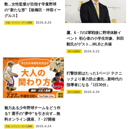
数...女性監督が目指す学童野球
の“新たな形”【板橋区・仲宿イー
グルス】
2026.6.25
大会・イベント・チーム情報
鷹、6・7の2軍戦後に野球体験イ
ベント 初心者の小学生対象、和田
毅氏がゲスト...MLBと共催
2026.5.22
伸びる指導法
打撃技術はたった1ページ テクニ
ックより暴力防止優先...新時代の
指導者になる「1日30分」
2026.6.30
伸びる指導法
魅力ある少年野球チームをどう作
る? 選手の“夢中”を引き出す...無
料オンライン講座、7・27開催
2026.6.24
大会・イベント・チーム情報