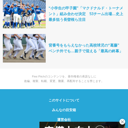
“小学生の甲子園”「マクドナルド・トーナメ
ント」組み合わせ決定 53チーム出場…史上
最多狙う長曽根ら注目
背番号をもらえなかった高校球児の“葛藤”
ベンチ外でも…親子で迎える「最高の終幕」
First Pitchのコンテンツを、著作権者の承諾なしに
改編、複製、転載、変更、翻案、再配布することを禁じます。
このサイトについて
みんなの目安箱
運営会社