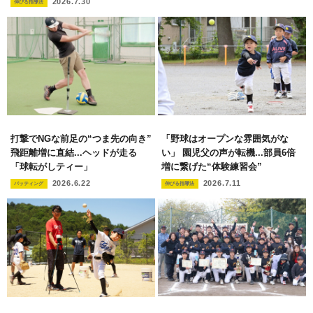
2026.7.30
伸びる指導法
打撃でNGな前足の“つま先の向き”
「野球はオープンな雰囲気がな
飛距離増に直結...ヘッドが走る
い」 園児父の声が転機...部員6倍
「球転がしティー」
増に繋げた“体験練習会”
2026.6.22
2026.7.11
バッティング
伸びる指導法