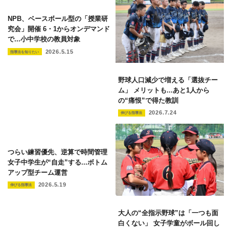
NPB、ベースボール型の「授業研
究会」開催 6・1からオンデマンド
で...小中学校の教員対象
2026.5.15
指導法を知りたい
野球人口減少で増える「選抜チー
ム」 メリットも...あと1人から
の“痛恨”で得た教訓
2026.7.24
伸びる指導法
つらい練習優先、逆算で時間管理
女子中学生が“自走”する...ボトム
アップ型チーム運営
2026.5.19
伸びる指導法
大人の“全指示野球”は「一つも面
白くない」 女子学童がボール回し