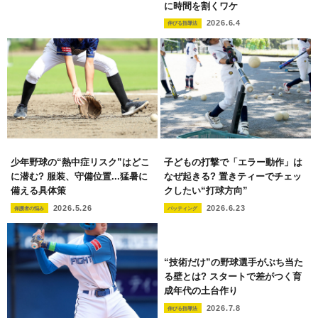
に時間を割くワケ
2026.6.4
伸びる指導法
少年野球の“熱中症リスク”はどこ
子どもの打撃で「エラー動作」は
に潜む? 服装、守備位置...猛暑に
なぜ起きる? 置きティーでチェッ
備える具体策
クしたい“打球方向”
2026.5.26
2026.6.23
保護者の悩み
バッティング
“技術だけ”の野球選手がぶち当た
る壁とは? スタートで差がつく育
成年代の土台作り
2026.7.8
伸びる指導法