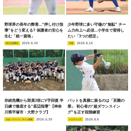
野球界の長年の弊害...“押し付け指
少年野球に多い守備の“無駄” チー
導”をどう変える? 保護者の安心を
ム力向上へ必須...小学生で習得し
生む「統一資格」
たい「3つの想定」
2026.6.30
2026.6.16
伸びる指導法
守備
存続危機から部員3倍にV字回復 半
バットを真横に振るのは「至難の
日練で徹底する“底辺指導”【神奈
業」 初心者の“超ダウンスイン
川県平塚市・大野クラブ】
グ”を正す段階練習
2026.5.30
2026.6.6
大会・イベント・チーム情報
バッティング