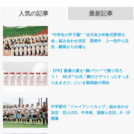
人気の記事
最新記事
“中学生の甲子園”「全日本少年軟式野球大
会」組み合わせ決定 星稜中、上一色中ら注
目…離島から出場も
【PR】酷暑の夏を“麹パワー”で乗り切ろ
う！ MLB™公式「麹だけでつくったすっき
りあまさけ」にいま熱視線の理由
中学硬式「ジャイアンツカップ」組み合わせ
決定 巨人U15、中本牧、湘南ら注目…8・10
開幕