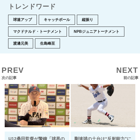
トレンドワード
球速アップ
キャッチボール
縦振り
マクドナルド・トーナメント
NPBジュニアトーナメント
渡邊元美
生島峰至
PREV
NEXT
次の記事
前の記事
U12桑田監督が警鐘「球界の
剛速球の土台は“反射能力”に