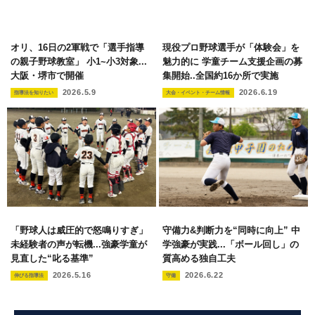
オリ、16日の2軍戦で「選手指導
現役プロ野球選手が「体験会」を
の親子野球教室」 小1~小3対象...
魅力的に 学童チーム支援企画の募
大阪・堺市で開催
集開始..全国約16か所で実施
2026.5.9
2026.6.19
指導法を知りたい
大会・イベント・チーム情報
「野球人は威圧的で怒鳴りすぎ」
守備力&判断力を“同時に向上” 中
未経験者の声が転機...強豪学童が
学強豪が実践...「ボール回し」の
見直した“叱る基準”
質高める独自工夫
2026.5.16
2026.6.22
伸びる指導法
守備