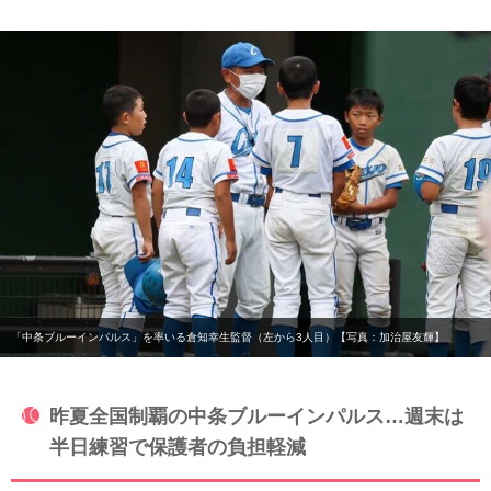
「中条ブルーインパルス」を率いる倉知幸生監督（左から3人目）【写真：加治屋友輝】
昨夏全国制覇の中条ブルーインパルス…週末は
半日練習で保護者の負担軽減