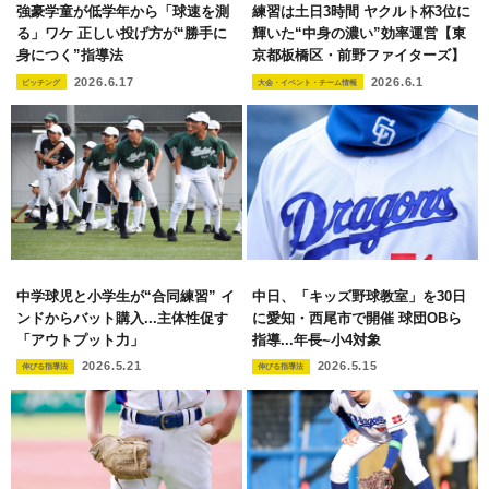
強豪学童が低学年から「球速を測
練習は土日3時間 ヤクルト杯3位に
る」ワケ 正しい投げ方が“勝手に
輝いた“中身の濃い”効率運営【東
身につく”指導法
京都板橋区・前野ファイターズ】
2026.6.17
2026.6.1
ピッチング
大会・イベント・チーム情報
中学球児と小学生が“合同練習” イ
中日、「キッズ野球教室」を30日
ンドからバット購入...主体性促す
に愛知・西尾市で開催 球団OBら
「アウトプット力」
指導...年長~小4対象
2026.5.21
2026.5.15
伸びる指導法
伸びる指導法