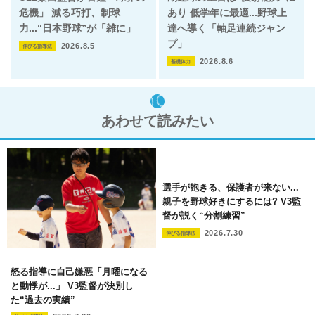
危機」 減る巧打、制球
あり 低学年に最適...野球上
力...“日本野球”が「雑に」
達へ導く「軸足連続ジャン
プ」
2026.8.5
伸びる指導法
2026.8.6
基礎体力
あわせて読みたい
選手が飽きる、保護者が来ない...
親子を野球好きにするには? V3監
督が説く“分割練習”
2026.7.30
伸びる指導法
怒る指導に自己嫌悪「月曜になる
と動悸が...」 V3監督が決別し
た“過去の実績”