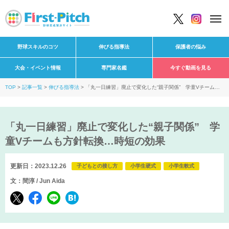
野球スキルのコツ
伸びる指導法
保護者の悩み
大会・イベント情報
専門家名鑑
今すぐ動画を見る
TOP
記事一覧
伸びる指導法
「丸一日練習」廃止で変化した“親子関係” 学童Vチームも
方針転換…時短の効果
「丸一日練習」廃止で変化した“親子関係” 学
童Vチームも方針転換…時短の効果
更新日：2023.12.26
子どもとの接し方
小学生硬式
小学生軟式
文：間淳 / Jun Aida