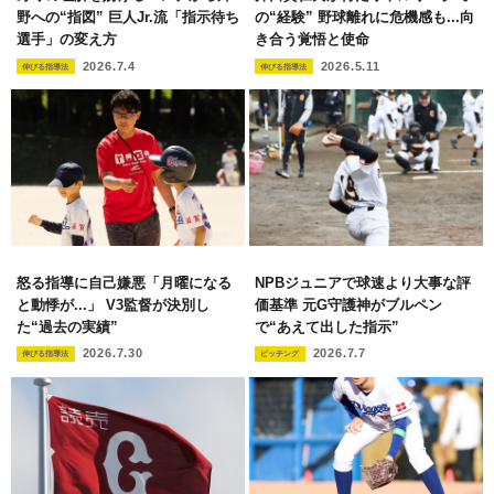
野への“指図” 巨人Jr.流「指示待ち
の“経験” 野球離れに危機感も...向
選手」の変え方
き合う覚悟と使命
2026.7.4
2026.5.11
伸びる指導法
伸びる指導法
怒る指導に自己嫌悪「月曜になる
NPBジュニアで球速より大事な評
と動悸が...」 V3監督が決別し
価基準 元G守護神がブルペン
た“過去の実績”
で“あえて出した指示”
2026.7.30
2026.7.7
伸びる指導法
ピッチング