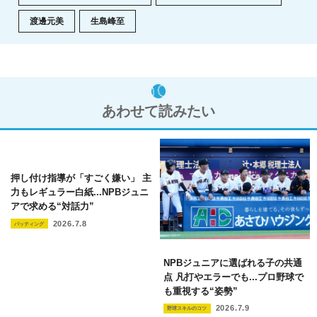
渡邊元美
生島峰至
あわせて読みたい
押し付け指導が「すごく嫌い」 主
力もレギュラー白紙...NPBジュニ
アで求める“対話力”
2026.7.8
バッティング
NPBジュニアに選ばれる子の共通
点 凡打やエラーでも...プロ野球で
も重視する“姿勢”
2026.7.9
野球スキルのコツ