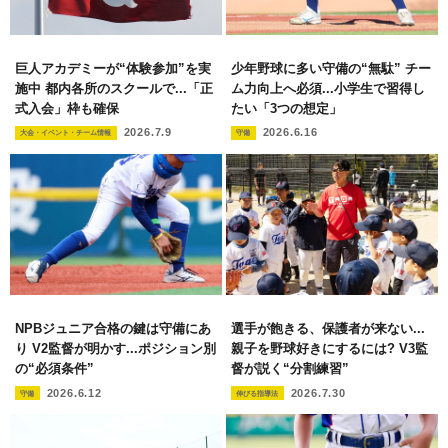
巨人アカデミーが“体験参加”を実
少年野球に多い守備の“無駄” チー
施中 都内各所のスクールで...「正
ム力向上へ必須...小学生で習得し
式入会」枠も確保
たい「3つの想定」
2026.7.9
2026.6.16
大会・イベント・チーム情報
守備
NPBジュニア合格の鍵は守備にあ
選手が飽きる、保護者が来ない...
り V2監督が明かす...ポジション別
親子を野球好きにするには? V3監
の“必須条件”
督が説く“分割練習”
2026.6.12
2026.7.30
守備
伸びる指導法