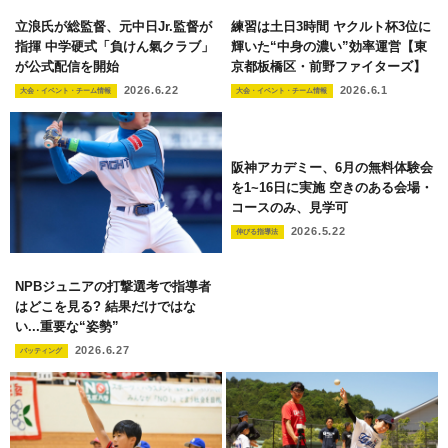
立浪氏が総監督、元中日Jr.監督が
練習は土日3時間 ヤクルト杯3位に
指揮 中学硬式「負けん氣クラブ」
輝いた“中身の濃い”効率運営【東
が公式配信を開始
京都板橋区・前野ファイターズ】
2026.6.22
2026.6.1
大会・イベント・チーム情報
大会・イベント・チーム情報
阪神アカデミー、6月の無料体験会
を1~16日に実施 空きのある会場・
コースのみ、見学可
2026.5.22
伸びる指導法
NPBジュニアの打撃選考で指導者
はどこを見る? 結果だけではな
い...重要な“姿勢”
2026.6.27
バッティング