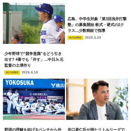
広島、中学生対象「第3回浅井打撃
塾」の募集開始 軟式・硬式の2ク
ラス...少数精鋭で指導
2026.5.29
伸びる指導法
少年野球で“競争意識”をどう引き
出す? 4番でも「外す」...中日Jr.元
監督の土壌作り
2026.6.18
伸びる指導法
野球の理解を妨げるベンチから外
井口資仁氏が得たリトルリーグで