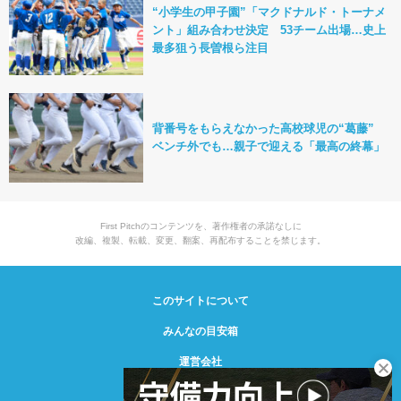
“小学生の甲子園”「マクドナルド・トーナメ
ント」組み合わせ決定 53チーム出場…史上
最多狙う長曽根ら注目
背番号をもらえなかった高校球児の“葛藤”
ベンチ外でも…親子で迎える「最高の終幕」
First Pitchのコンテンツを、著作権者の承諾なしに
改編、複製、転載、変更、翻案、再配布することを禁じます。
このサイトについて
みんなの目安箱
運営会社