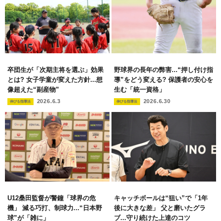
卒団生が「次期主将を選ぶ」効果
野球界の長年の弊害...“押し付け指
とは? 女子学童が変えた方針...想
導”をどう変える? 保護者の安心を
像超えた“副産物”
生む「統一資格」
2026.6.3
2026.6.30
伸びる指導法
伸びる指導法
U12桑田監督が警鐘「球界の危
キャッチボールは“狙い”で「1年
機」 減る巧打、制球力...“日本野
後に大きな差」 父と磨いたグラ
球”が「雑に」
ブ...守り続けた上達のコツ