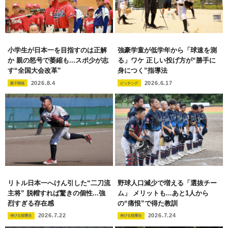
小学生が日本一を目指すのは正解
強豪学童が低学年から「球速を測
か 親の怒号で萎縮も...スポ少が志
る」ワケ 正しい投げ方が“勝手に
す“全国大会改革”
身につく”指導法
2026.8.4
2026.6.17
親子関係
ピッチング
リトル日本一へけん引した“二刀流
野球人口減少で増える「選抜チー
主将” 脱帽すれば驚きの個性...強
ム」 メリットも...あと1人から
烈すぎる存在感
の“痛恨”で得た教訓
2026.7.22
2026.7.24
伸びる指導法
伸びる指導法