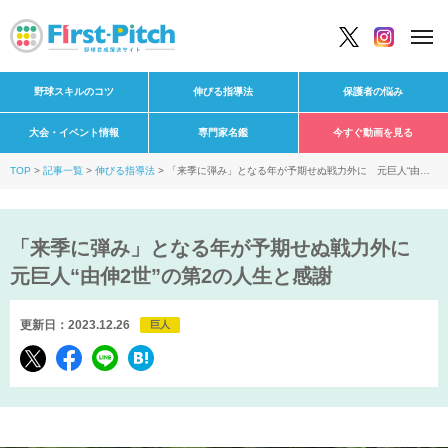
野球スキルのコツ
伸びる指導法
保護者の悩み
大会・イベント情報
専門家名鑑
今すぐ動画を見る
TOP
記事一覧
伸びる指導法
「来季に弾み」となる年が予期せぬ戦力外に 元巨人“由伸2
世”の第2の人生と感謝
「来季に弾み」となる年が予期せぬ戦力外に
元巨人“由伸2世”の第2の人生と感謝
更新日：2023.12.26
巨人