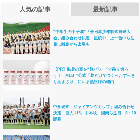
人気の記事
最新記事
“中学生の甲子園”「全日本少年軟式野球大
会」組み合わせ決定 星稜中、上一色中ら注
目…離島から出場も
【PR】酷暑の夏を“麹パワー”で乗り切ろ
う！ MLB™公式「麹だけでつくったすっき
りあまさけ」にいま熱視線の理由
中学硬式「ジャイアンツカップ」組み合わせ
決定 巨人U15、中本牧、湘南ら注目…8・10
開幕