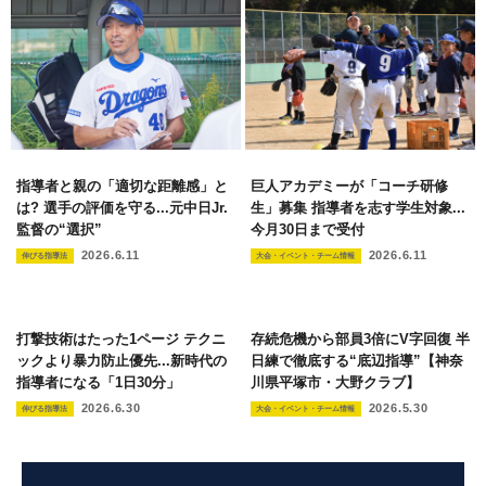
指導者と親の「適切な距離感」と
巨人アカデミーが「コーチ研修
は? 選手の評価を守る...元中日Jr.
生」募集 指導者を志す学生対象...
監督の“選択”
今月30日まで受付
2026.6.11
2026.6.11
伸びる指導法
大会・イベント・チーム情報
打撃技術はたった1ページ テクニ
存続危機から部員3倍にV字回復 半
ックより暴力防止優先...新時代の
日練で徹底する“底辺指導”【神奈
指導者になる「1日30分」
川県平塚市・大野クラブ】
2026.6.30
2026.5.30
伸びる指導法
大会・イベント・チーム情報