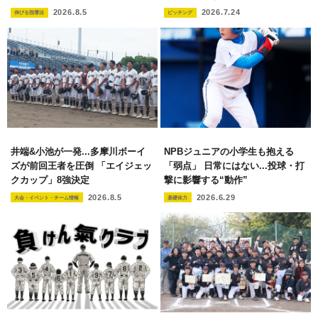
2026.8.5
2026.7.24
伸びる指導法
ピッチング
井端&小池が一発...多摩川ボーイ
NPBジュニアの小学生も抱える
ズが前回王者を圧倒 「エイジェッ
「弱点」 日常にはない...投球・打
クカップ」8強決定
撃に影響する“動作”
2026.8.5
2026.6.29
大会・イベント・チーム情報
基礎体力