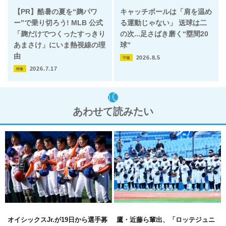
【PR】酷暑の夏を“麹パワ
キャッチボールは「肩を温め
ー”で乗り切ろう! MLB 公式
る運動じゃない」 送球は二
「麹だけでつくったすっきり
の次...足さばき磨く“塁間20
あまさけ」にいま熱視線の理
球”
由
2026.8.5
守備
2026.7.17
特集
あわせて読みたい
オイシックスJr.が19日から選手募
鷹・近藤ら輩出、「ロッテジュニ