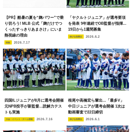
【PR】酷暑の夏を“麹パワー”で乗
「ヤクルトジュニア」が選考要項
り切ろう! MLB 公式「麹だけでつ
を発表 9年連続でOB監督が指揮...
くったすっきりあまさけ」にいま
19日から1週間募集
熱視線の理由
2026.6.2
伸びる指導法
2026.7.17
特集
四国ILジュニアが8月に選考会開催
根尾や高橋宏ら輩出...「最多V」
元NPB投手が新監督...読解力テス
中日ジュニアが選考会開催 1次は
トも実施
動画審査で22日締切
2026.7.16
2026.6.1
大会・イベント・チーム情報
伸びる指導法