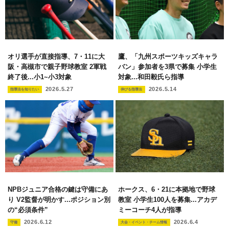
オリ選手が直接指導、7・11に大
鷹、「九州スポーツキッズキャラ
阪・高槻市で親子野球教室 2軍戦
バン」参加者を3県で募集 小学生
終了後...小1~小3対象
対象...和田毅氏ら指導
2026.5.27
2026.5.14
指導法を知りたい
伸びる指導法
NPBジュニア合格の鍵は守備にあ
ホークス、6・21に本拠地で野球
り V2監督が明かす...ポジション別
教室 小学生100人を募集...アカデ
の“必須条件”
ミーコーチ4人が指導
2026.6.12
2026.6.4
守備
大会・イベント・チーム情報