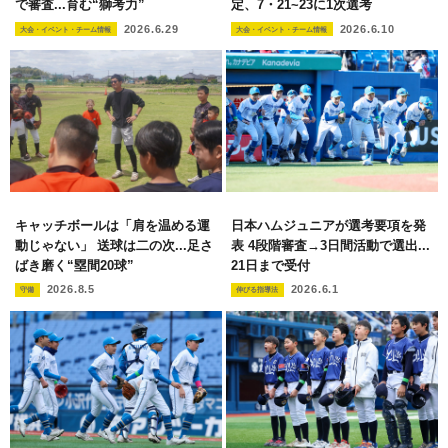
で審査...育む“獅考力”
定、7・21~23に1次選考
2026.6.29
2026.6.10
大会・イベント・チーム情報
大会・イベント・チーム情報
キャッチボールは「肩を温める運
日本ハムジュニアが選考要項を発
動じゃない」 送球は二の次...足さ
表 4段階審査→3日間活動で選出...
ばき磨く“塁間20球”
21日まで受付
2026.8.5
2026.6.1
守備
伸びる指導法