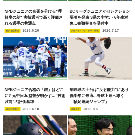
NPBジュニアの合否を分ける“理
BCリーグジュニアがセレクション
解度の差“ 実技選考で高く評価さ
要項を発表 9県の小学5・6年生対
れる選手の共通点
象...書類審査を受付中
2026.6.26
2026.7.17
伸びる指導法
大会・イベント・チーム情報
NPBジュニア合格の「鍵」はどこ
剛速球の土台は“反射能力”にあり
に? 元中日Jr.監督が明かす...“技術
低学年に最適...野球上達へ導く
以前”の評価基準
「軸足連続ジャンプ」
2026.6.10
2026.8.6
伸びる指導法
基礎体力