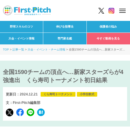
野球スキルのコツ
伸びる指導法
保護者の悩み
大会・イベント情報
専門家名鑑
今すぐ動画を見る
TOP
記事一覧
大会・イベント・チーム情報
全国1590チームの頂点へ…新家スターズら
が4強進出 くら寿司トーナメント初日結果
全国1590チームの頂点へ…新家スターズらが4
強進出 くら寿司トーナメント初日結果
更新日：2024.12.21
くら寿司トーナメント
小学生軟式
文：First-Pitch編集部