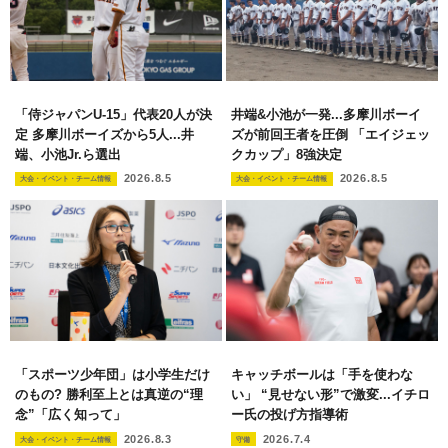
「侍ジャパンU-15」代表20人が決
井端&小池が一発...多摩川ボーイ
定 多摩川ボーイズから5人...井
ズが前回王者を圧倒 「エイジェッ
端、小池Jr.ら選出
クカップ」8強決定
2026.8.5
2026.8.5
大会・イベント・チーム情報
大会・イベント・チーム情報
「スポーツ少年団」は小学生だけ
キャッチボールは「手を使わな
のもの? 勝利至上とは真逆の“理
い」 “見せない形”で激変...イチロ
念”「広く知って」
ー氏の投げ方指導術
2026.8.3
2026.7.4
大会・イベント・チーム情報
守備