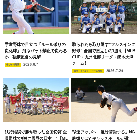
学童野球で目立つ「ルール破りの
取られたら取り返す“フルスイング
変化球」 飛ぶバット禁止で変わる
野球” 全国で恩返しの1勝を【MLB
か...強豪監督の見解
CUP・九州北部リーグ・熊本大津
チーム】
2026.6.7
伸びる指導法
2026.7.29
大会・イベント・チーム情報
試行錯誤で勝ち取った全国切符 全
球速アップへ「絶対苦労する」NG
員野球で挑む“雪辱の日本一”【ML
腕振りは? キャッチボールが激