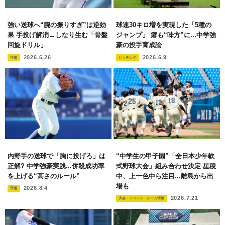
強い送球へ“腕の振りすぎ”は逆効
球速30キロ増を実現した「5種の
果 手投げ解消→しなり生む「骨盤
ジャンプ」 癖も“味方”に...中学強
回旋ドリル」
豪の投手育成論
2026.6.26
2026.6.9
守備
ピッチング
内野手の送球で「胸に投げろ」は
“中学生の甲子園”「全日本少年軟
正解? 中学強豪実践...併殺成功率
式野球大会」組み合わせ決定 星稜
を上げる“高さのルール”
中、上一色中ら注目...離島から出
場も
2026.8.4
守備
2026.7.21
大会・イベント・チーム情報