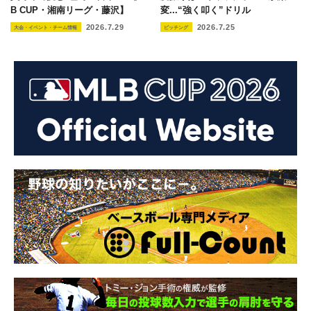
B CUP・湘南リーグ・藤沢】
変...“強く叩く”ドリル
2026.7.29
2026.7.25
大会・イベント・チーム情報
ピッチング