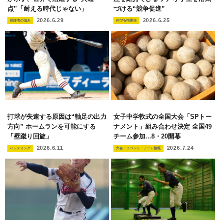
点”「耐える時代じゃない」
づける“競争促進”
2026.6.29
2026.6.25
保護者の悩み
伸びる指導法
打球が失速する原因は“軸足の出力
女子中学軟式の全国大会「SPトー
方向” ホームランを可能にする
ナメント」組み合わせ決定 全国49
「壁蹴り回旋」
チーム参加...8・20開幕
2026.6.11
2026.7.24
バッティング
大会・イベント・チーム情報