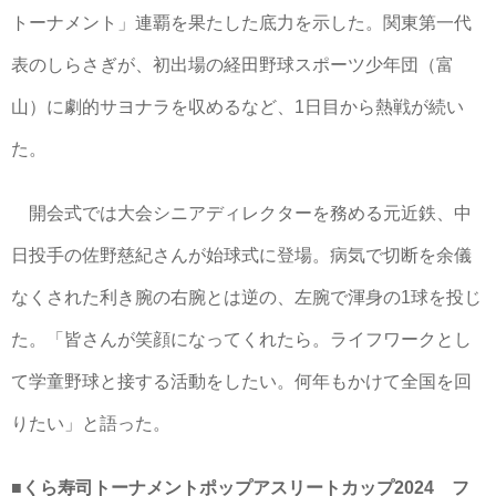
トーナメント」連覇を果たした底力を示した。関東第一代
表のしらさぎが、初出場の経田野球スポーツ少年団（富
山）に劇的サヨナラを収めるなど、1日目から熱戦が続い
た。
開会式では大会シニアディレクターを務める元近鉄、中
日投手の佐野慈紀さんが始球式に登場。病気で切断を余儀
なくされた利き腕の右腕とは逆の、左腕で渾身の1球を投じ
た。「皆さんが笑顔になってくれたら。ライフワークとし
て学童野球と接する活動をしたい。何年もかけて全国を回
りたい」と語った。
■くら寿司トーナメントポップアスリートカップ2024 フ