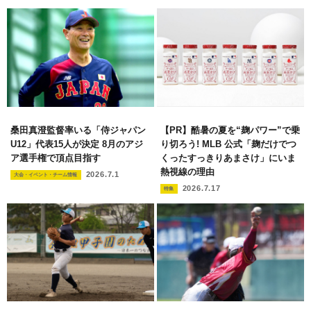
桑田真澄監督率いる「侍ジャパン
【PR】酷暑の夏を“麹パワー”で乗
U12」代表15人が決定 8月のアジ
り切ろう! MLB 公式「麹だけでつ
ア選手権で頂点目指す
くったすっきりあまさけ」にいま
熱視線の理由
2026.7.1
大会・イベント・チーム情報
2026.7.17
特集