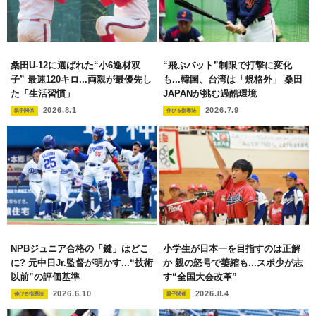
桑田U-12に選ばれた“小6逸材双
“飛ぶバット”制限で打撃に変化
子” 最速120キロ...両親が最優先し
も...韓国、台湾は「規格外」 桑田
た「生活習慣」
JAPANが挑む過酷環境
2026.8.1
2026.7.9
親子関係
伸びる指導法
NPBジュニア合格の「鍵」はどこ
小学生が日本一を目指すのは正解
に? 元中日Jr.監督が明かす...“技術
か 親の怒号で萎縮も...スポ少が志
以前”の評価基準
す“全国大会改革”
2026.6.10
2026.8.4
伸びる指導法
親子関係