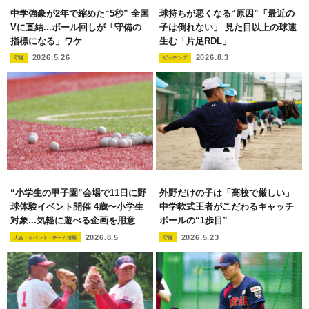
中学強豪が2年で縮めた“5秒” 全国
球持ちが悪くなる“原因”「最近の
Vに直結...ボール回しが「守備の
子は倒れない」 見た目以上の球速
指標になる」ワケ
生む「片足RDL」
2026.5.26
2026.8.3
守備
ピッチング
“小学生の甲子園”会場で11日に野
外野だけの子は「高校で厳しい」
球体験イベント開催 4歳〜小学生
中学軟式王者がこだわるキャッチ
対象...気軽に遊べる企画を用意
ボールの“1歩目”
2026.8.5
2026.5.23
大会・イベント・チーム情報
守備