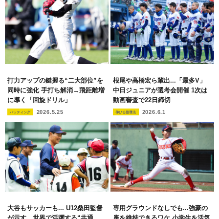
打力アップの鍵握る“二大部位”を
根尾や高橋宏ら輩出...「最多V」
同時に強化 手打ち解消→飛距離増
中日ジュニアが選考会開催 1次は
に導く「回旋ドリル」
動画審査で22日締切
2026.5.25
2026.6.1
バッティング
伸びる指導法
大谷もサッカーも... U12桑田監督
専用グラウンドなしでも...強豪の
が示す、世界で活躍する“共通
座を維持できるワケ 小学生を活気