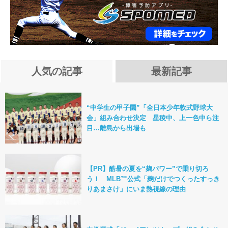
人気の記事
最新記事
“中学生の甲子園”「全日本少年軟式野球大
会」組み合わせ決定 星稜中、上一色中ら注
目…離島から出場も
【PR】酷暑の夏を“麹パワー”で乗り切ろ
う！ MLB™公式「麹だけでつくったすっき
りあまさけ」にいま熱視線の理由