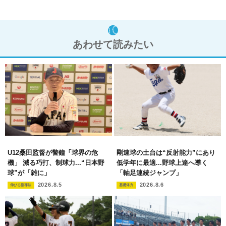
あわせて読みたい
U12桑田監督が警鐘「球界の危
剛速球の土台は“反射能力”にあり
機」 減る巧打、制球力...“日本野
低学年に最適...野球上達へ導く
球”が「雑に」
「軸足連続ジャンプ」
2026.8.5
2026.8.6
伸びる指導法
基礎体力