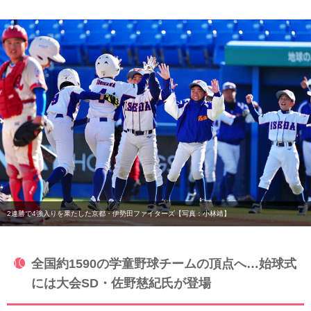
2連勝で4強入りを果たした京都・伊勢田ファイターズ【写真：小林靖】
全国約1590の学童野球チームの頂点へ…始球式
には大会SD・佐野慈紀氏が登場