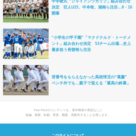
中学硬式「ジャイアンツカップ」組み合わせ
決定 巨人U15、中本牧、湘南ら注目…8・10
開幕
“小学生の甲子園”「マクドナルド・トーナメ
ント」組み合わせ決定 53チーム出場…史上
最多狙う長曽根ら注目
背番号をもらえなかった高校球児の“葛藤”
ベンチ外でも…親子で迎える「最高の終幕」
First Pitchのコンテンツを、著作権者の承諾なしに
改編、複製、転載、変更、翻案、再配布することを禁じます。
このサイトについて