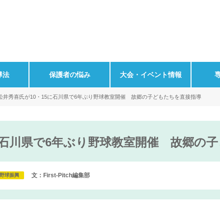
導法
保護者の悩み
大会・イベント情報
松井秀喜氏が10・15に石川県で6年ぶり野球教室開催 故郷の子どもたちを直接指導
5に石川県で6年ぶり野球教室開催 故郷の
文：First-Pitch編集部
野球振興