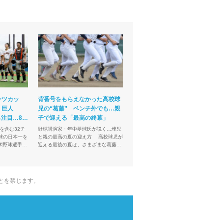
ンツカッ
背番号をもらえなかった高校球
 巨人
児の“葛藤” ベンチ外でも…親
ら注目…8・
子で迎える「最高の終幕」
を含む32チ
野球講演家・年中夢球氏が説く…球児
と親の最高の夏の迎え方 高校球児が
学野球選手権
迎える最後の夏は、さまざまな葛藤も
ップ」の組み
伴う。ベンチ入りが叶わなかった選手
れた。新たに
や家族は、感情の整理が難しいことも
あるだろう。人気野球講...
とを禁じます。