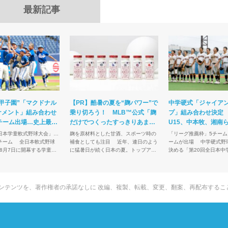
最新記事
甲子園”「マクドナル
【PR】酷暑の夏を“麹パワー”で
中学硬式「ジャイア
ナメント」組み合わせ
乗り切ろう！ MLB™公式「麹
プ」組み合わせ決定
チーム出場…史上最多
だけでつくったすっきりあまさ
U15、中本牧、湘南
根ら注目
け」にいま熱視線の理由
10開幕
全日本学童軟式野球大会」…
麹を原材料とした甘酒、スポーツ時の
「リーグ推薦枠」5チーム
日本軟式野球
補食としても注目 近年、連日のよう
ームが出場 中学硬式野球の日本一を
8月7日に開幕する学童軟
に猛暑日が続く日本の夏。トップアス
決める「第20回全日本中
本一を決める“小学生の甲子
リートからジュニアまで、スポーツの
記念大会 ジャイアンツカ
賜杯 第46回全日本学童
現場ではいかに熱中症のリスクを回避
合わせが、21日に発表さ
...
し、高いパフォーマンス...
導入された「リ...
tchのコンテンツを、著作権者の承諾なしに
改編、複製、転載、変更、翻案、再配布するこ