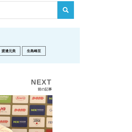
渡邊元美
生島峰至
NEXT
前の記事