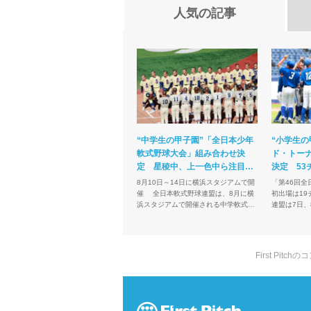
人気の記事
“中学生の甲子園”「全日本少年
“小学生の
軟式野球大会」組み合わせ決
ド・トー
定 星稜中、上一色中ら注目…
決定 53
離島から出場も
狙う長曽
8月10日～14日に横浜スタジアムで開
「第46回
催 全日本軟式野球連盟は、8月に横
初出場は19チーム 全
浜スタジアムで開催される中学軟式野
連盟は7日、
球の全国大会「第43回全日本少年軟式
式野球の日
野球大会ENEOSトーナメント」（8月
園”「高円宮
10日～14...
軟式野球大会マ
First Pi