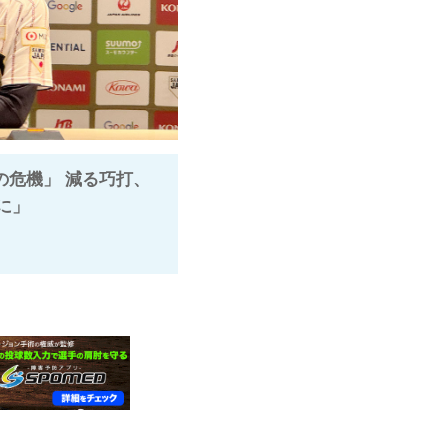
の危機」 減る巧打、
雑に」