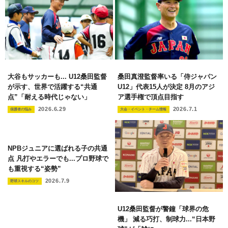
大谷もサッカーも... U12桑田監督
桑田真澄監督率いる「侍ジャパン
が示す、世界で活躍する“共通
U12」代表15人が決定 8月のアジ
点”「耐える時代じゃない」
ア選手権で頂点目指す
2026.6.29
2026.7.1
保護者の悩み
大会・イベント・チーム情報
NPBジュニアに選ばれる子の共通
点 凡打やエラーでも...プロ野球で
も重視する“姿勢”
2026.7.9
野球スキルのコツ
U12桑田監督が警鐘「球界の危
機」 減る巧打、制球力...“日本野