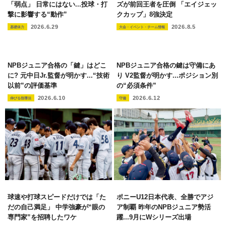
「弱点」 日常にはない...投球・打
ズが前回王者を圧倒 「エイジェッ
撃に影響する“動作”
クカップ」8強決定
2026.6.29
2026.8.5
基礎体力
大会・イベント・チーム情報
NPBジュニア合格の「鍵」はどこ
NPBジュニア合格の鍵は守備にあ
に? 元中日Jr.監督が明かす...“技術
り V2監督が明かす...ポジション別
以前”の評価基準
の“必須条件”
2026.6.10
2026.6.12
伸びる指導法
守備
球速や打球スピードだけでは「た
ポニーU12日本代表、全勝でアジ
だの自己満足」 中学強豪が“眼の
ア制覇 昨年のNPBジュニア勢活
専門家”を招聘したワケ
躍...9月にWシリーズ出場