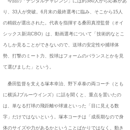
今回の「デジタルチャレンジ」には約380人から応募があ
り、33人が突破。6月末の最終選考に臨み、そこから15人
の精鋭が選出された。代表を指揮する桑田真澄監督（オイ
シックス新潟CBO）は、動画選考について「技術的なとこ
ろしか見ることができないので、送球の安定性や捕球体
勢、打撃のミート力、投球はフォームのバランスとかを見
て選びました」という。
桑田監督を支える塚本幸治、野下卓泰の両コーチ（とも
に横浜Jブルーウインズ）に話を聞くと、重点を置いたの
は、単なる打球の飛距離や球速といった「目に見える数
字」だけではないという。塚本コーチは「成長期なので身
体のサイズや力があるかということばかりではなく、動き