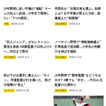
少年野球に多い守備の“無駄” チー
卒団生が「次期主将を選ぶ」効果
ム力向上へ必須...小学生で習得し
とは? 女子学童が変えた方針...想
たい「3つの想定」
像超えた“副産物”
2026.6.16
2026.6.3
守備
伸びる指導法
「巨人ジュニア」がセレクション
ノーサイン野球で“津軽海峡越え”
要項を発表 OB新監督で12年ぶりV
打率低迷で逆決断...小学生の判断
へ...30日まで受付
力を伸ばす秘訣
2026.6.1
2026.7.12
伸びる指導法
伸びる指導法
肘が下がる選手に教えたい「サイ
少年野球で“競争意識”をどう引き
ン」 学童監督が行き着いた、投げ
出す? 4番でも「外す」...中日Jr.元
方指導の“答え”
監督の土壌作り
2026.5.18
2026.6.18
ピッチング
伸びる指導法