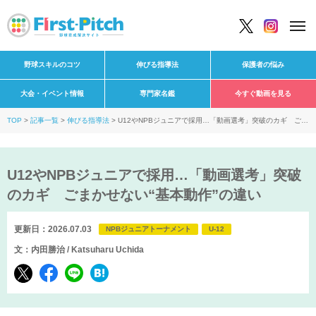
野球スキルのコツ
伸びる指導法
保護者の悩み
大会・イベント情報
専門家名鑑
今すぐ動画を見る
TOP
記事一覧
伸びる指導法
U12やNPBジュニアで採用…「動画選考」突破のカギ ごま
かせない“基本動作”の違い
U12やNPBジュニアで採用…「動画選考」突破
のカギ ごまかせない“基本動作”の違い
更新日：2026.07.03
NPBジュニアトーナメント
U-12
文：内田勝治 / Katsuharu Uchida