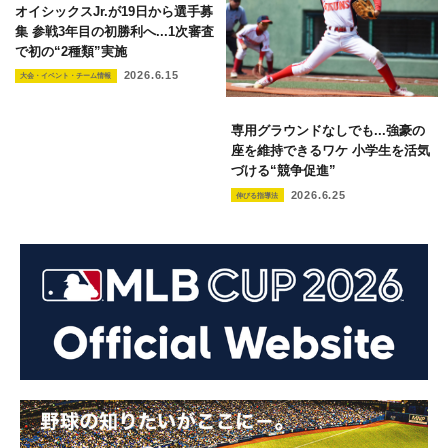
オイシックスJr.が19日から選手募
集 参戦3年目の初勝利へ...1次審査
で初の“2種類”実施
2026.6.15
大会・イベント・チーム情報
専用グラウンドなしでも...強豪の
座を維持できるワケ 小学生を活気
づける“競争促進”
2026.6.25
伸びる指導法