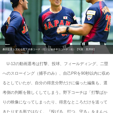
桑田監督を支える野下卓泰コーチ（左）と塚本幸治コーチ（右）【写真：黒澤崇】
U-12の動画選考は打撃、投球、フィールディング、二塁
へのスローイング（捕手のみ）、自己PRを90秒以内に収め
るとしていたが、自分の得意分野だけに偏った編集も、選
考側の判断を難しくしてしまう。野下コーチは「打撃ばか
りの映像になってしまったり、得意なところだけを送って
きたりする形ではなく、『投げる、打つ、守る』をまんべ