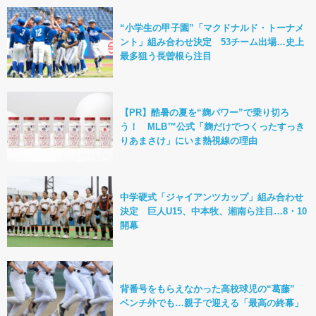
“小学生の甲子園”「マクドナルド・トーナメ
ント」組み合わせ決定 53チーム出場…史上
最多狙う長曽根ら注目
【PR】酷暑の夏を“麹パワー”で乗り切ろ
う！ MLB™公式「麹だけでつくったすっき
りあまさけ」にいま熱視線の理由
中学硬式「ジャイアンツカップ」組み合わせ
決定 巨人U15、中本牧、湘南ら注目…8・10
開幕
背番号をもらえなかった高校球児の“葛藤”
ベンチ外でも…親子で迎える「最高の終幕」