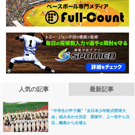
人気の記事
最新記事
“中学生の甲子園”「全日本少年軟式野球大
会」組み合わせ決定 星稜中、上一色中ら注
目…離島から出場も