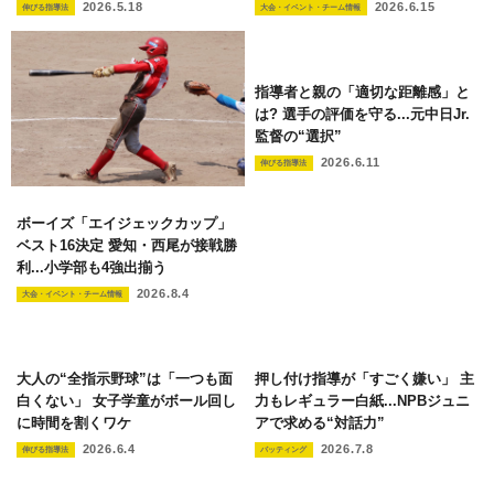
2026.5.18
2026.6.15
伸びる指導法
大会・イベント・チーム情報
指導者と親の「適切な距離感」と
は? 選手の評価を守る...元中日Jr.
監督の“選択”
2026.6.11
伸びる指導法
ボーイズ「エイジェックカップ」
ベスト16決定 愛知・西尾が接戦勝
利...小学部も4強出揃う
2026.8.4
大会・イベント・チーム情報
大人の“全指示野球”は「一つも面
押し付け指導が「すごく嫌い」 主
白くない」 女子学童がボール回し
力もレギュラー白紙...NPBジュニ
に時間を割くワケ
アで求める“対話力”
2026.6.4
2026.7.8
伸びる指導法
バッティング