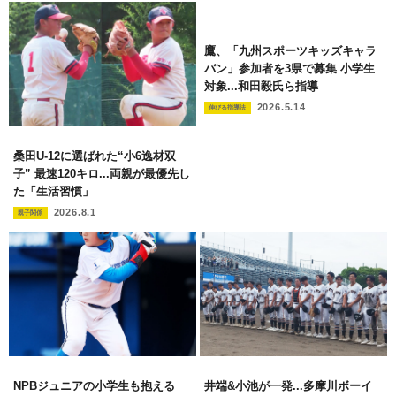
鷹、「九州スポーツキッズキャラ
バン」参加者を3県で募集 小学生
対象...和田毅氏ら指導
2026.5.14
伸びる指導法
桑田U-12に選ばれた“小6逸材双
子” 最速120キロ...両親が最優先し
た「生活習慣」
2026.8.1
親子関係
NPBジュニアの小学生も抱える
井端&小池が一発...多摩川ボーイ