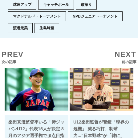
球速アップ
キャッチボール
縦振り
マクドナルド・トーナメント
NPBジュニアトーナメント
渡邊元美
生島峰至
PREV
NEXT
次の記事
前の記事
桑田真澄監督率いる「侍ジャ
U12桑田監督が警鐘「球界の
パンU12」代表15人が決定 8
危機」 減る巧打、制球
月のアジア選手権で頂点目指
力...“日本野球”が「雑に」