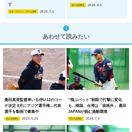
す
2026.8.5
伸びる指導法
2026.7.1
大会・イベント・チーム情報
あわせて読みたい
桑田真澄監督率いる侍U-12のコー
“飛ぶバット”制限で打撃に変化
チ決定 8月にアジア選手権...代表
も...韓国、台湾は「規格外」 桑田
選手を動画で募集中
JAPANが挑む過酷環境
2026.5.28
2026.7.9
伸びる指導法
伸びる指導法