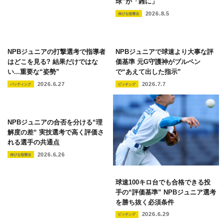
球”が「雑に」
2026.8.5
伸びる指導法
NPBジュニアの打撃選考で指導者
NPBジュニアで球速より大事な評
はどこを見る? 結果だけではな
価基準 元G守護神がブルペン
い...重要な“姿勢”
で“あえて出した指示”
2026.6.27
2026.7.7
バッティング
ピッチング
NPBジュニアの合否を分ける“理
解度の差“ 実技選考で高く評価さ
れる選手の共通点
2026.6.26
伸びる指導法
球速100キロ台でも合格できる投
手の“評価基準” NPBジュニア選考
を勝ち抜く必須条件
2026.6.29
ピッチング