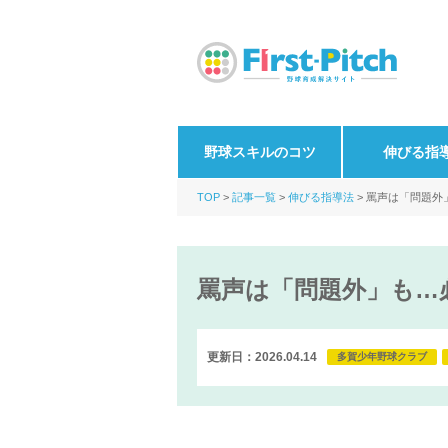
野球スキルのコツ
伸びる指
TOP
記事一覧
伸びる指導法
罵声は「問題外
罵声は「問題外」も…
更新日：2026.04.14
多賀少年野球クラブ