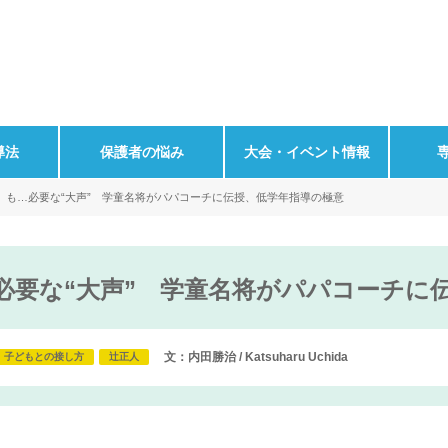
導法
保護者の悩み
大会・イベント情報
」も…必要な“大声” 学童名将がパパコーチに伝授、低学年指導の極意
必要な“大声” 学童名将がパパコーチに
文：内田勝治 / Katsuharu Uchida
子どもとの接し方
辻正人