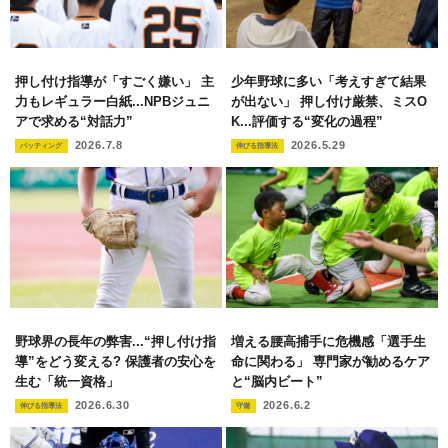
押し付け指導が「すごく嫌い」 主
少年野球に多い「考えすぎて結果
力もレギュラー白紙...NPBジュニ
が出ない」 押し付け厳禁、ミスO
アで求める“対話力”
K...評価する“変化の過程”
2026.7.8
2026.5.29
バッティング
伸びる指導法
野球界の長年の弊害...“押し付け指
増える腰高捕手に危機感「選手生
導”をどう変える? 保護者の安心を
命に関わる」 専門家が勧めるケア
生む「統一資格」
と“脳内ビート”
2026.6.30
2026.6.2
伸びる指導法
守備