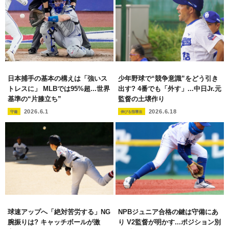
日本捕手の基本の構えは「強いス
少年野球で“競争意識”をどう引き
トレスに」 MLBでは95%超...世界
出す? 4番でも「外す」...中日Jr.元
基準の“片膝立ち”
監督の土壌作り
2026.6.1
2026.6.18
守備
伸びる指導法
球速アップへ「絶対苦労する」NG
NPBジュニア合格の鍵は守備にあ
腕振りは? キャッチボールが激
り V2監督が明かす...ポジション別