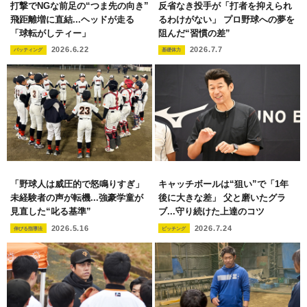
打撃でNGな前足の“つま先の向き”
反省なき投手が「打者を抑えられ
飛距離増に直結...ヘッドが走る
るわけがない」 プロ野球への夢を
「球転がしティー」
阻んだ“習慣の差”
2026.6.22
2026.7.7
バッティング
基礎体力
「野球人は威圧的で怒鳴りすぎ」
キャッチボールは“狙い”で「1年
未経験者の声が転機...強豪学童が
後に大きな差」 父と磨いたグラ
見直した“叱る基準”
ブ...守り続けた上達のコツ
2026.5.16
2026.7.24
伸びる指導法
ピッチング