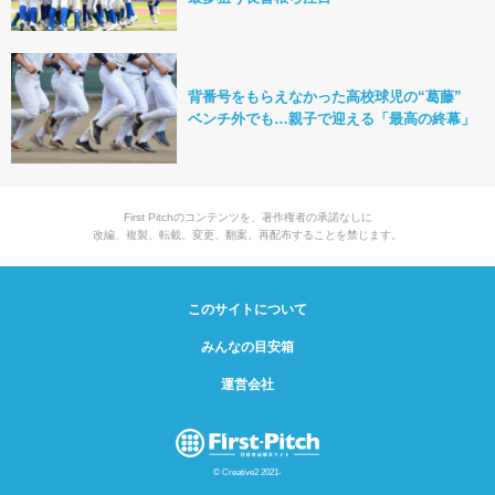
背番号をもらえなかった高校球児の“葛藤”
ベンチ外でも…親子で迎える「最高の終幕」
First Pitchのコンテンツを、著作権者の承諾なしに
改編、複製、転載、変更、翻案、再配布することを禁じます。
このサイトについて
みんなの目安箱
運営会社
© Creative2 2021-