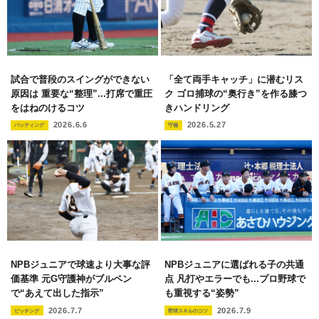
試合で普段のスイングができない
「全て両手キャッチ」に潜むリス
原因は 重要な“整理”...打席で重圧
ク ゴロ捕球の“奥行き”を作る膝つ
をはねのけるコツ
きハンドリング
2026.6.6
2026.5.27
バッティング
守備
NPBジュニアで球速より大事な評
NPBジュニアに選ばれる子の共通
価基準 元G守護神がブルペン
点 凡打やエラーでも...プロ野球で
で“あえて出した指示”
も重視する“姿勢”
2026.7.7
2026.7.9
ピッチング
野球スキルのコツ