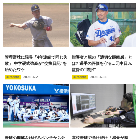
管理野球に限界「4年連続で同じ失
指導者と親の「適切な距離感」と
敗」 中学硬式強豪が“交換日記”を
は? 選手の評価を守る...元中日Jr.
始めたワケ
監督の“選択”
2026.6.2
2026.6.11
伸びる指導法
伸びる指導法
野球の理解を妨げるベンチから外
高校野球で負け続け「感覚が麻