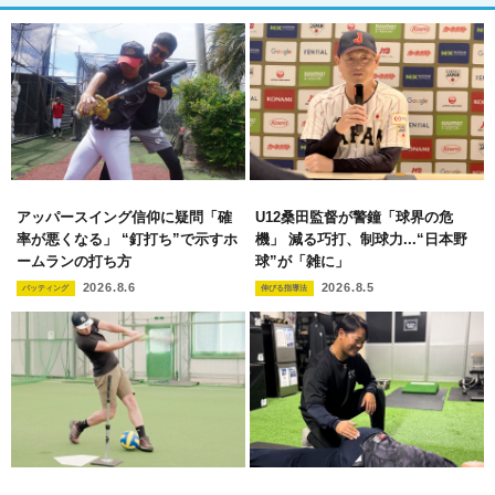
アッパースイング信仰に疑問「確
U12桑田監督が警鐘「球界の危
率が悪くなる」 “釘打ち”で示すホ
機」 減る巧打、制球力...“日本野
ームランの打ち方
球”が「雑に」
2026.8.6
2026.8.5
バッティング
伸びる指導法