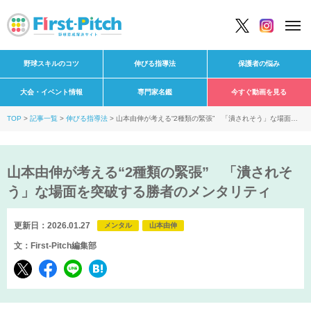
野球スキルのコツ
伸びる指導法
保護者の悩み
大会・イベント情報
専門家名鑑
今すぐ動画を見る
TOP
記事一覧
伸びる指導法
山本由伸が考える“2種類の緊張” 「潰されそう」な場面を
突破する勝者のメンタリティ
山本由伸が考える“2種類の緊張” 「潰されそ
う」な場面を突破する勝者のメンタリティ
更新日：2026.01.27
メンタル
山本由伸
文：First-Pitch編集部