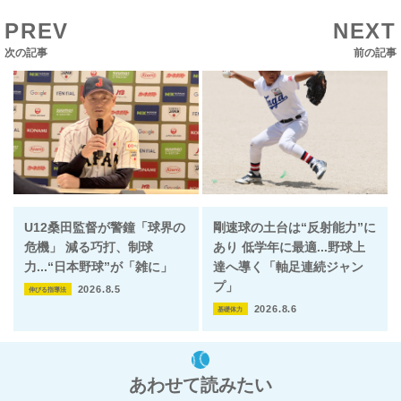
PREV
NEXT
次の記事
前の記事
U12桑田監督が警鐘「球界の
剛速球の土台は“反射能力”に
危機」 減る巧打、制球
あり 低学年に最適...野球上
力...“日本野球”が「雑に」
達へ導く「軸足連続ジャン
プ」
2026.8.5
伸びる指導法
2026.8.6
基礎体力
あわせて読みたい