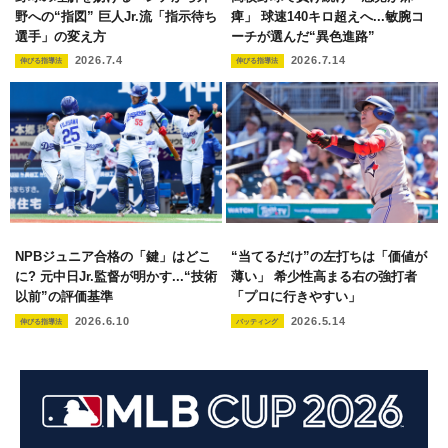
野への“指図” 巨人Jr.流「指示待ち
痺」 球速140キロ超えへ...敏腕コ
選手」の変え方
ーチが選んだ“異色進路”
2026.7.4
2026.7.14
伸びる指導法
伸びる指導法
NPBジュニア合格の「鍵」はどこ
“当てるだけ”の左打ちは「価値が
に? 元中日Jr.監督が明かす...“技術
薄い」 希少性高まる右の強打者
以前”の評価基準
「プロに行きやすい」
2026.6.10
2026.5.14
伸びる指導法
バッティング