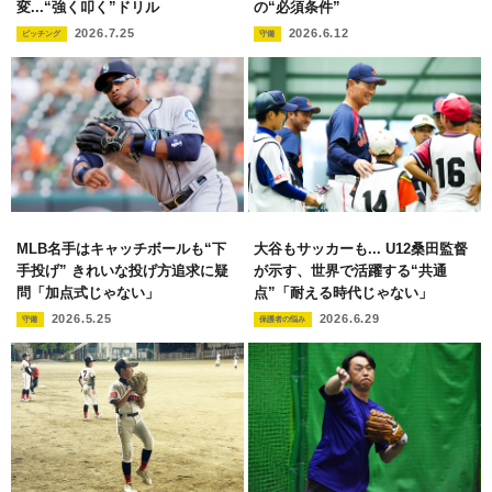
変...“強く叩く”ドリル
の“必須条件”
2026.7.25
2026.6.12
ピッチング
守備
MLB名手はキャッチボールも“下
大谷もサッカーも... U12桑田監督
手投げ” きれいな投げ方追求に疑
が示す、世界で活躍する“共通
問「加点式じゃない」
点”「耐える時代じゃない」
2026.5.25
2026.6.29
守備
保護者の悩み