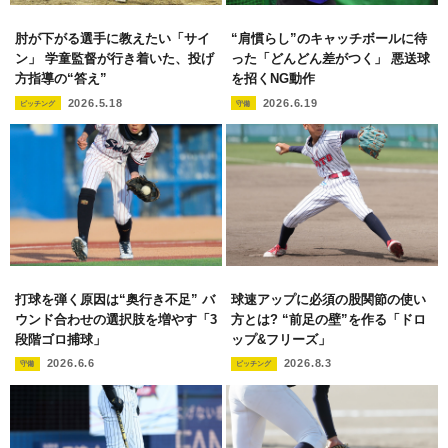
肘が下がる選手に教えたい「サイ
“肩慣らし”のキャッチボールに待
ン」 学童監督が行き着いた、投げ
った「どんどん差がつく」 悪送球
方指導の“答え”
を招くNG動作
2026.5.18
2026.6.19
ピッチング
守備
打球を弾く原因は“奥行き不足” バ
球速アップに必須の股関節の使い
ウンド合わせの選択肢を増やす「3
方とは? “前足の壁”を作る「ドロ
段階ゴロ捕球」
ップ&フリーズ」
2026.6.6
2026.8.3
守備
ピッチング