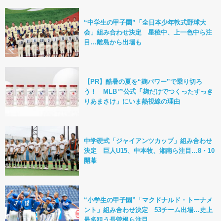
“中学生の甲子園”「全日本少年軟式野球大
会」組み合わせ決定 星稜中、上一色中ら注
目…離島から出場も
【PR】酷暑の夏を“麹パワー”で乗り切ろ
う！ MLB™公式「麹だけでつくったすっき
りあまさけ」にいま熱視線の理由
中学硬式「ジャイアンツカップ」組み合わせ
決定 巨人U15、中本牧、湘南ら注目…8・10
開幕
“小学生の甲子園”「マクドナルド・トーナメ
ント」組み合わせ決定 53チーム出場…史上
最多狙う長曽根ら注目