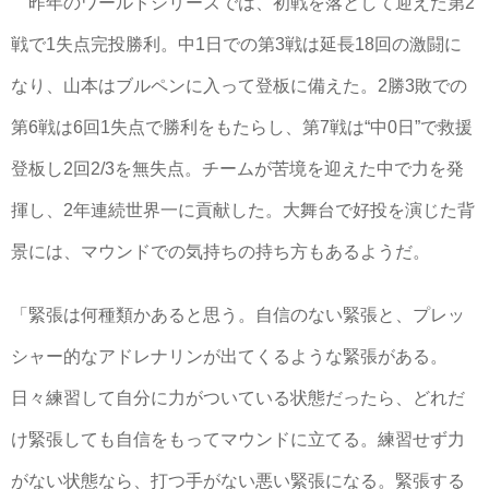
昨年のワールドシリーズでは、初戦を落として迎えた第2
戦で1失点完投勝利。中1日での第3戦は延長18回の激闘に
なり、山本はブルペンに入って登板に備えた。2勝3敗での
第6戦は6回1失点で勝利をもたらし、第7戦は“中0日”で救援
登板し2回2/3を無失点。チームが苦境を迎えた中で力を発
揮し、2年連続世界一に貢献した。大舞台で好投を演じた背
景には、マウンドでの気持ちの持ち方もあるようだ。
「緊張は何種類かあると思う。自信のない緊張と、プレッ
シャー的なアドレナリンが出てくるような緊張がある。
日々練習して自分に力がついている状態だったら、どれだ
け緊張しても自信をもってマウンドに立てる。練習せず力
がない状態なら、打つ手がない悪い緊張になる。緊張する