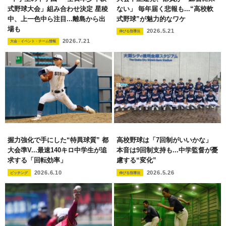
式野球大会」組み合わせ決定 星稜
ない」 毎年届く悲報も...“高校軟
中、上一色中ら注目...離島から出
式野球”が魅力的なワケ
場も
2026.5.21
伸びる指導法
2026.7.21
大会・イベント・チーム情報
握力強化で手にした“特異球質” 都
高校野球は「7回制がいいかな」
大会準V...最速140キロ中学生が追
本音は9回制支持も...中学監督が憂
求する「回転効率」
慮する“変化”
2026.6.10
2026.5.26
ピッチング
伸びる指導法