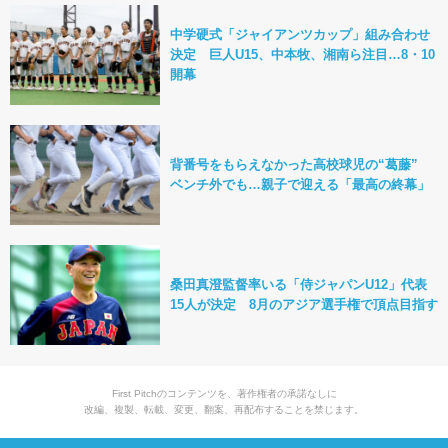
中学硬式「ジャイアンツカップ」組み合わせ
決定 巨人U15、中本牧、湘南ら注目…8・10
開幕
背番号をもらえなかった高校球児の“葛藤”
ベンチ外でも…親子で迎える「最高の終幕」
桑田真澄監督率いる「侍ジャパンU12」代表
15人が決定 8月のアジア選手権で頂点目指す
First Pitchのコンテンツを、著作権者の承諾なしに
改編、複製、転載、変更、翻案、再配布することを禁じます。