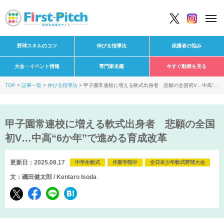
野球スキルのコツ
伸びる指導法
保護者の悩み
大会・イベント情報
専門家名鑑
今すぐ動画を見る
TOP
記事一覧
伸びる指導法
甲子園常連校に増える軟式出身者 悲願の全国初V…中高“6
か年”で進める育成改革
甲子園常連校に増える軟式出身者 悲願の全国
初V…中高“6か年”で進める育成改革
更新日：2025.08.17
中学生軟式
作新学院中
全日本少年軟式野球大会
文：磯田健太郎 / Kentaro Isoda