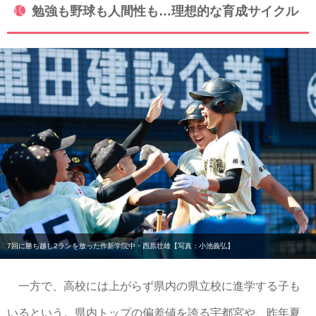
勉強も野球も人間性も…理想的な育成サイクル
7回に勝ち越し2ランを放った作新学院中・西原壮雄【写真：小池義弘】
一方で、高校には上がらず県内の県立校に進学する子も
いるという。県内トップの偏差値を誇る宇都宮や、昨年夏