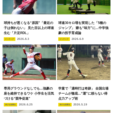
球持ちが悪くなる“原因”「最近の
球速30キロ増を実現した「5種の
子は倒れない」 見た目以上の球速
ジャンプ」 癖も“味方”に...中学強
生む「片足RDL」
豪の投手育成論
2026.8.3
2026.6.9
ピッチング
ピッチング
専用グラウンドなしでも...強豪の
学童で「適時打は奇跡」 全国出場
座を維持できるワケ 小学生を活気
チームが徹底...“運”に頼らない得
づける“競争促進”
点力アップ術
2026.6.25
2026.5.19
伸びる指導法
伸びる指導法