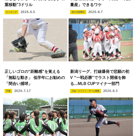
重移動”3ドリル
量産」できるワケ
2026.6.5
2026.8.7
ピッチング
伸びる指導法
正しいゴロの“距離感”を覚える
新潟リーグ、打線爆発で悲願の初
「無駄な動き」 低学年にお勧めの
V “一戦必勝”でラスト開催を飾
「間合い捕球」
る...MLB CUPマイナー部門
2026.7.17
2026.8.3
守備
大会・イベント・チーム情報