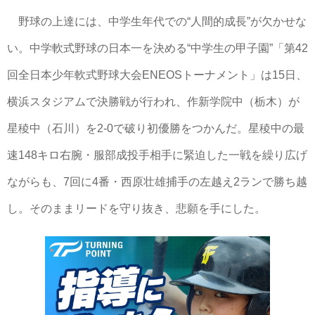
野球の上達には、中学生年代での“人間的成長”が欠かせな
い。中学軟式野球の日本一を決める“中学生の甲子園”「第42
回全日本少年軟式野球大会ENEOSトーナメント」は15日、
横浜スタジアムで決勝戦が行われ、作新学院中（栃木）が
星稜中（石川）を2-0で破り初優勝をつかんだ。星稜中の最
速148キロ右腕・服部成投手相手に緊迫した一戦を繰り広げ
ながらも、7回に4番・西原壮雄捕手の左越え2ランで勝ち越
し。そのままリードを守り抜き、悲願を手にした。