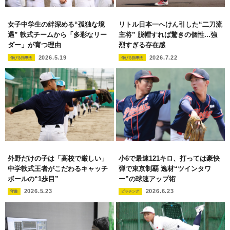
女子中学生の絆深める“孤独な境
リトル日本一へけん引した“二刀流
遇” 軟式チームから「多彩なリー
主将” 脱帽すれば驚きの個性...強
ダー」が育つ理由
烈すぎる存在感
2026.5.19
2026.7.22
伸びる指導法
伸びる指導法
外野だけの子は「高校で厳しい」
小6で最速121キロ、打っては豪快
中学軟式王者がこだわるキャッチ
弾で東京制覇 逸材“ツインタワ
ボールの“1歩目”
ー”の球速アップ術
2026.5.23
2026.6.23
守備
ピッチング