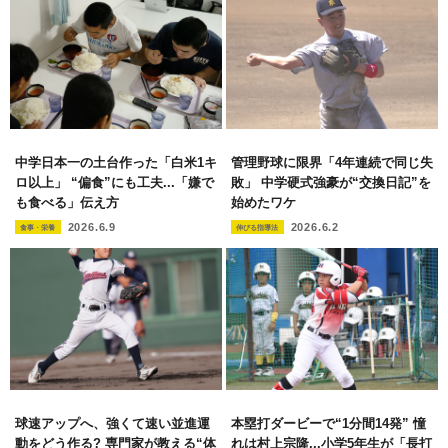
中学日本一の土台作った「白米1キ
管理野球に限界「4年連続で同じ失
ロ以上」 “偏食”にも工夫...「嫌で
敗」 中学硬式強豪が“交換日記”を
も食べる」伝え方
始めたワケ
2026.6.9
2026.6.2
食事・栄養
伸びる指導法
球速アップへ、強くて速い並進運
本塁打ダービーで“1分間14発” 憧
動をどう作る? 専門家が教える“体
れは村上宗隆...小学5年生が「長打