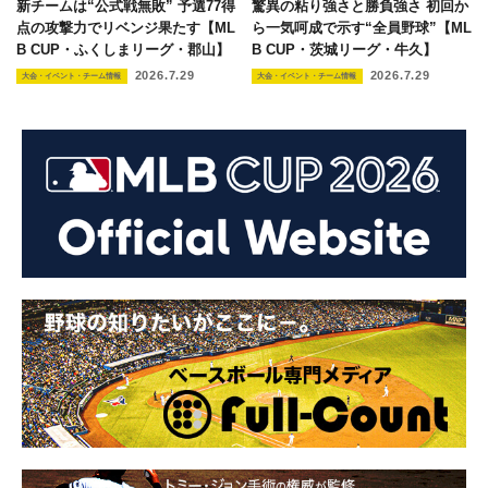
新チームは“公式戦無敗” 予選77得
驚異の粘り強さと勝負強さ 初回か
点の攻撃力でリベンジ果たす【ML
ら一気呵成で示す“全員野球”【ML
B CUP・ふくしまリーグ・郡山】
B CUP・茨城リーグ・牛久】
2026.7.29
2026.7.29
大会・イベント・チーム情報
大会・イベント・チーム情報