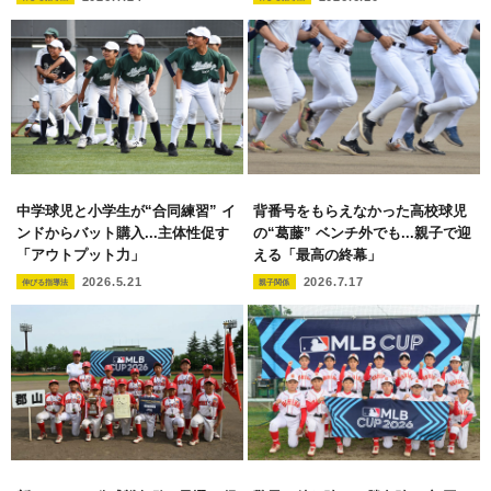
中学球児と小学生が“合同練習” イ
背番号をもらえなかった高校球児
ンドからバット購入...主体性促す
の“葛藤” ベンチ外でも...親子で迎
「アウトプット力」
える「最高の終幕」
2026.5.21
2026.7.17
伸びる指導法
親子関係