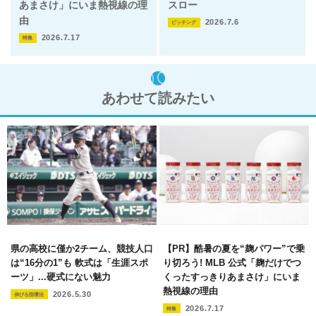
あまさけ」にいま熱視線の理
スロー
由
2026.7.6
ピッチング
2026.7.17
特集
あわせて読みたい
県の高校に僅か2チーム、競技人口
【PR】酷暑の夏を“麹パワー”で乗
は“16分の1”も 軟式は「生涯スポ
り切ろう! MLB 公式「麹だけでつ
ーツ」...硬式にない魅力
くったすっきりあまさけ」にいま
熱視線の理由
2026.5.30
伸びる指導法
2026.7.17
特集