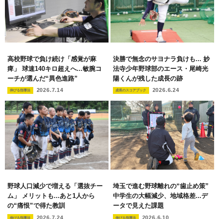
高校野球で負け続け「感覚が麻
決勝で無念のサヨナラ負けも... 妙
痺」 球速140キロ超えへ...敏腕コ
法寺少年野球部のエース・尾崎光
ーチが選んだ“異色進路”
陽くんが残した成長の跡
2026.7.14
2026.6.24
伸びる指導法
成長のスコアブック
野球人口減少で増える「選抜チー
埼玉で進む野球離れの“歯止め策”
ム」 メリットも...あと1人から
中学生の大幅減少、地域格差...デ
の“痛恨”で得た教訓
ータで見えた課題
2026.7.24
2026.6.10
伸びる指導法
伸びる指導法