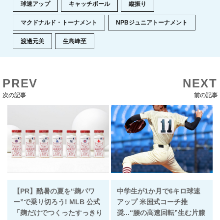
球速アップ
キャッチボール
縦振り
マクドナルド・トーナメント
NPBジュニアトーナメント
渡邊元美
生島峰至
PREV
NEXT
次の記事
前の記事
【PR】酷暑の夏を“麹パワ
中学生が1か月で6キロ球速
ー”で乗り切ろう! MLB 公式
アップ 米国式コーチ推
「麹だけでつくったすっきり
奨...“腰の高速回転”生む片膝