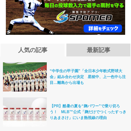
人気の記事
最新記事
“中学生の甲子園”「全日本少年軟式野球大
会」組み合わせ決定 星稜中、上一色中ら注
目…離島から出場も
【PR】酷暑の夏を“麹パワー”で乗り切ろ
う！ MLB™公式「麹だけでつくったすっき
りあまさけ」にいま熱視線の理由