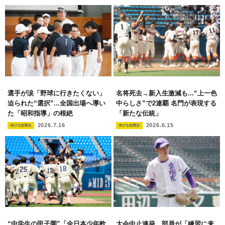
選手が涙「野球に行きたくない」
名将死去→新入生激減も...“上一色
迫られた“選択”...全国出場へ導い
中らしさ”で2連覇 名門が表現する
た「昭和指導」の根絶
「新たな伝統」
2026.7.16
2026.6.15
伸びる指導法
伸びる指導法
“中学生の甲子園”「全日本少年軟
大会中止連発、部員が「練習に来