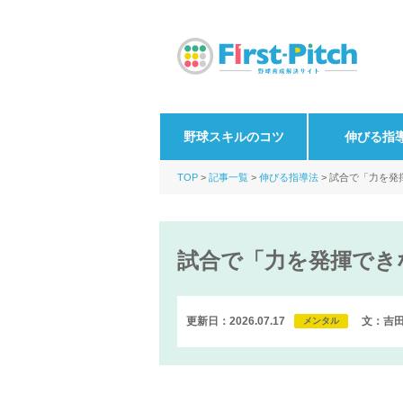
野球スキルのコツ
伸びる指
TOP
記事一覧
伸びる指導法
試合で「力を発
試合で「力を発揮でき
更新日：2026.07.17
文：吉田三鈴
メンタル