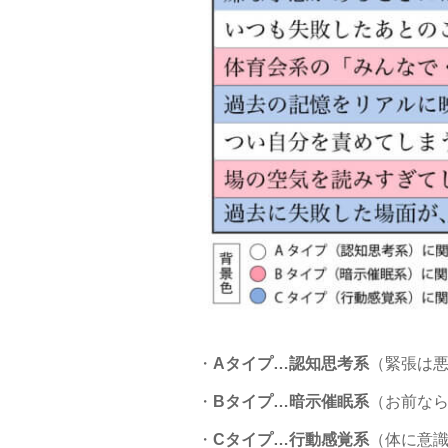
・
Aタイプ…認知思考系
（緊張は悪
・
Bタイプ…暗示催眠系
（お前な
・
Cタイプ…行動感覚系
（体に意