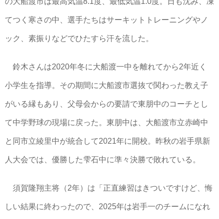
の大船渡市は最高気温8.1度、最低気温1.0度。日も沈み、凍
てつく寒さの中、選手たちはサーキットトレーニングやノ
ック、素振りなどでひたすら汗を流した。
鈴木さんは2020年冬に大船渡一中を離れてから2年近く
小学生を指導。その期間に大船渡市選抜で関わった教え子
がいる縁もあり、父母会からの要請で東朋中のコーチとし
て中学野球の現場に戻った。東朋中は、大船渡市立赤崎中
と同市立綾里中が統合して2021年に開校。昨秋の岩手県新
人大会では、優勝した雫石中に準々決勝で敗れている。
須賀隆翔主将（2年）は「正直練習はきついですけど、悔
しい結果に終わったので、2025年は岩手一のチームになれ