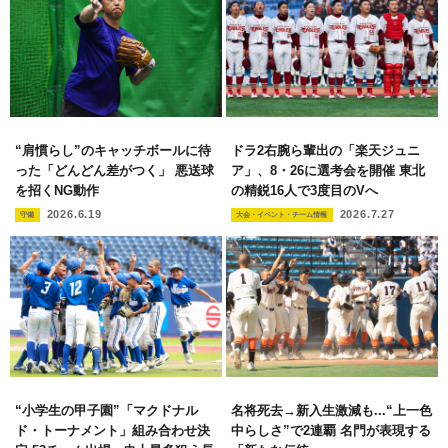
“肩慣らし”のキャッチボールに待
ドラ2右腕ら輩出の「楽天ジュニ
った「どんどん差がつく」 悪送球
ア」、8・26に選考会を開催 東北
を招くNG動作
の精鋭16人で3度目のVへ
2026.6.19
2026.7.27
守備
大会・イベント・チーム情報
“小学生の甲子園”「マクドナル
名将死去→新入生激減も...“上一色
ド・トーナメント」組み合わせ決
中らしさ”で2連覇 名門が表現する