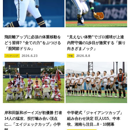
飛距離アップに必須の体重移動を
“見えない体勢”でゴロ捕球が上達
どう習得? “全ての力”をぶつける
内野守備の1歩目が激変する「振り
「股関節ドリル」
向きざまノック」
2026.6.23
2026.8.8
バッティング
守備
岸和田阪和ボーイズが初優勝 打者
中学硬式「ジャイアンツカップ」
14人の猛攻、投打噛み合い頂点
組み合わせ決定 巨人U15、中本
に...「エイジェックカップ」小学
牧、湘南ら注目...8・10開幕