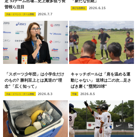
定 53チーム出場...史上最多狙う長
「新たな伝統」
曽根ら注目
2026.6.15
伸びる指導法
2026.7.7
大会・イベント・チーム情報
「スポーツ少年団」は小学生だけ
キャッチボールは「肩を温める運
のもの? 勝利至上とは真逆の“理
動じゃない」 送球は二の次...足さ
念”「広く知って」
ばき磨く“塁間20球”
2026.8.3
2026.8.5
大会・イベント・チーム情報
守備