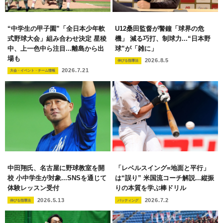
“中学生の甲子園”「全日本少年軟
U12桑田監督が警鐘「球界の危
式野球大会」組み合わせ決定 星稜
機」 減る巧打、制球力...“日本野
中、上一色中ら注目...離島から出
球”が「雑に」
場も
2026.8.5
伸びる指導法
2026.7.21
大会・イベント・チーム情報
中田翔氏、名古屋に野球教室を開
「レベルスイング=地面と平行」
校 小中学生が対象...SNSを通じて
は“誤り” 米国流コーチ解説...縦振
体験レッスン受付
りの本質を学ぶ棒ドリル
2026.5.13
2026.7.2
伸びる指導法
バッティング