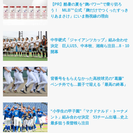
【PR】酷暑の夏を“麹パワー”で乗り切ろ
う！ MLB™公式「麹だけでつくったすっき
りあまさけ」にいま熱視線の理由
中学硬式「ジャイアンツカップ」組み合わせ
決定 巨人U15、中本牧、湘南ら注目…8・10
開幕
背番号をもらえなかった高校球児の“葛藤”
ベンチ外でも…親子で迎える「最高の終幕」
“小学生の甲子園”「マクドナルド・トーナメ
ント」組み合わせ決定 53チーム出場…史上
最多狙う長曽根ら注目