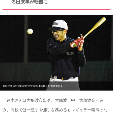
る出来事が転機に
東朋中軟式野球部の鈴木賢太氏【写真：川浪康太郎】
鈴木さんは大船渡市出身。大船渡一中、大船渡高と進
み、高校では一塁手や捕手を務めるもレギュラー獲得はな