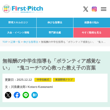
野球スキルのコツ
伸びる指導法
保護者の悩み
大会・イベント情報
専門家名鑑
今すぐ動画を見る
TOP
記事一覧
伸びる指導法
無報酬の中学生指導も「ボランティア感覚ない」 “鬼コー
チ”の心救った教え子の言葉
無報酬の中学生指導も「ボランティア感覚な
い」 “鬼コーチ”の心救った教え子の言葉
更新日：2025.12.12
中学生軟式
東朋野球クラブ
文：川浪康太郎 / Kotaro Kawanami