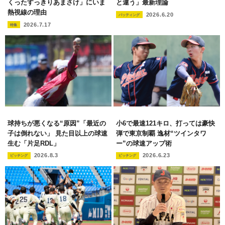
くったすっきりあまさけ」にいま
と違う」最新理論
熱視線の理由
2026.6.20
バッティング
2026.7.17
特集
球持ちが悪くなる“原因”「最近の
小6で最速121キロ、打っては豪快
子は倒れない」 見た目以上の球速
弾で東京制覇 逸材“ツインタワ
生む「片足RDL」
ー”の球速アップ術
2026.8.3
2026.6.23
ピッチング
ピッチング