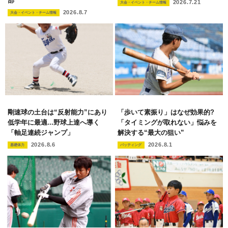
部
2026.7.21
大会・イベント・チーム情報
2026.8.7
大会・イベント・チーム情報
剛速球の土台は“反射能力”にあり
「歩いて素振り」はなぜ効果的?
低学年に最適...野球上達へ導く
「タイミングが取れない」悩みを
「軸足連続ジャンプ」
解決する“最大の狙い”
2026.8.6
2026.8.1
基礎体力
バッティング