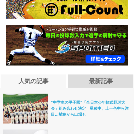
人気の記事
最新記事
“中学生の甲子園”「全日本少年軟式野球大
会」組み合わせ決定 星稜中、上一色中ら注
目…離島から出場も