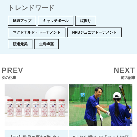
トレンドワード
球速アップ
キャッチボール
縦振り
マクドナルド・トーナメント
NPBジュニアトーナメント
渡邊元美
生島峰至
PREV
NEXT
次の記事
前の記事