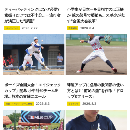
ティーバッティングはなぜ必要?
小学生が日本一を目指すのは正解
素振りだけでは不十分...一流打者
か 親の怒号で萎縮も...スポ少が志
が矯正した“課題”
す“全国大会改革”
2026.7.27
2026.8.4
バッティング
親子関係
ボーイズ全国大会「エイジェック
球速アップに必須の股関節の使い
カップ」開幕 小中計60チーム出
方とは? “前足の壁”を作る「ドロ
場...熊本の奮闘にエール
ップ&フリーズ」
2026.8.3
2026.8.3
大会・イベント・チーム情報
ピッチング