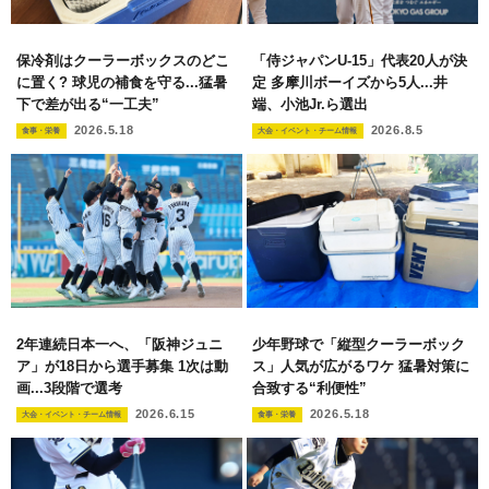
保冷剤はクーラーボックスのどこ
「侍ジャパンU-15」代表20人が決
に置く? 球児の補食を守る...猛暑
定 多摩川ボーイズから5人...井
下で差が出る“一工夫”
端、小池Jr.ら選出
2026.5.18
2026.8.5
食事・栄養
大会・イベント・チーム情報
2年連続日本一へ、「阪神ジュニ
少年野球で「縦型クーラーボック
ア」が18日から選手募集 1次は動
ス」人気が広がるワケ 猛暑対策に
画...3段階で選考
合致する“利便性”
2026.6.15
2026.5.18
大会・イベント・チーム情報
食事・栄養