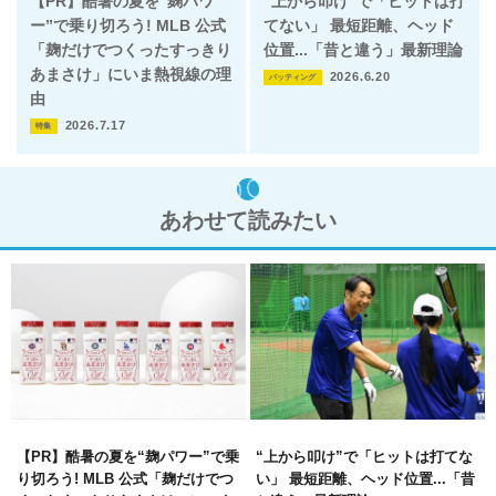
【PR】酷暑の夏を“麹パワ
“上から叩け”で「ヒットは打
ー”で乗り切ろう! MLB 公式
てない」 最短距離、ヘッド
「麹だけでつくったすっきり
位置...「昔と違う」最新理論
あまさけ」にいま熱視線の理
2026.6.20
バッティング
由
2026.7.17
特集
あわせて読みたい
【PR】酷暑の夏を“麹パワー”で乗
“上から叩け”で「ヒットは打てな
り切ろう! MLB 公式「麹だけでつ
い」 最短距離、ヘッド位置...「昔