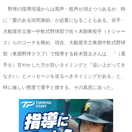
野球の指導現場からは罵声・怒声が消えつつあるが、時
に「愛のある叱咤激励」が必要になることもある。岩手・
大船渡市立第一中軟式野球部で佐々木朗希投手（ドジャー
ス）らのコーチを務め、現在、大船渡市立東朋中軟式野球
部（東朋野球クラブ）で指導する鈴木賢太さんは、「（選
手を）甘やかした方が良いタイミングと『這い上がってき
なさい』とメッセージを送るべきタイミングがある」と、
時に厳しい態度で選手と接する。その真意に迫った。