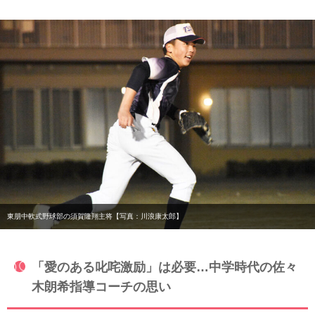
東朋中軟式野球部の須賀隆翔主将【写真：川浪康太郎】
「愛のある叱咤激励」は必要…中学時代の佐々
木朗希指導コーチの思い