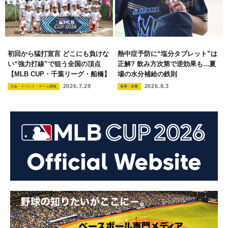
初回から猛打宣言 どこにも負けな
熱中症予防に“塩分タブレット”は
い“強力打線”で狙う全国の頂点
正解? 飲み方次第で逆効果も...夏
【MLB CUP・千葉リーグ・船橋】
場の水分補給の鉄則
2026.7.29
2026.8.3
大会・イベント・チーム情報
食事・栄養