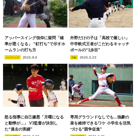
アッパースイング信仰に疑問「確
外野だけの子は「高校で厳しい」
率が悪くなる」 “釘打ち”で示すホ
中学軟式王者がこだわるキャッチ
ームランの打ち方
ボールの“1歩目”
2026.8.6
2026.5.23
バッティング
守備
怒る指導に自己嫌悪「月曜になる
専用グラウンドなしでも...強豪の
と動悸が...」 V3監督が決別し
座を維持できるワケ 小学生を活気
た“過去の実績”
づける“競争促進”