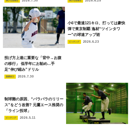
2026.7.30
2026.6.25
伸びる指導法
伸びる指導法
小6で最速121キロ、打っては豪快
弾で東京制覇 逸材“ツインタワ
ー”の球速アップ術
2026.6.23
ピッチング
投げ方上達に重要な「背中→お腹
の移行」 低学年にお勧め...手
足“伸び縮み”ドリル
2026.7.30
基礎体力
制球難の原因、“バラバラのリリー
ス”をどう改善? 元鷹エース推奨の
「ライン投球」
2026.5.11
ピッチング