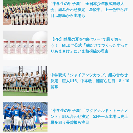
“中学生の甲子園”「全日本少年軟式野球大
会」組み合わせ決定 星稜中、上一色中ら注
目…離島から出場も
【PR】酷暑の夏を“麹パワー”で乗り切ろ
う！ MLB™公式「麹だけでつくったすっき
りあまさけ」にいま熱視線の理由
中学硬式「ジャイアンツカップ」組み合わせ
決定 巨人U15、中本牧、湘南ら注目…8・10
開幕
“小学生の甲子園”「マクドナルド・トーナメ
ント」組み合わせ決定 53チーム出場…史上
最多狙う長曽根ら注目