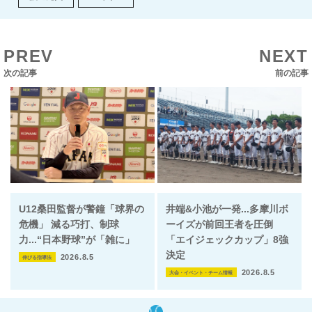
PREV
NEXT
次の記事
前の記事
U12桑田監督が警鐘「球界の
井端&小池が一発...多摩川ボ
危機」 減る巧打、制球
ーイズが前回王者を圧倒
力...“日本野球”が「雑に」
「エイジェックカップ」8強
決定
2026.8.5
伸びる指導法
2026.8.5
大会・イベント・チーム情報