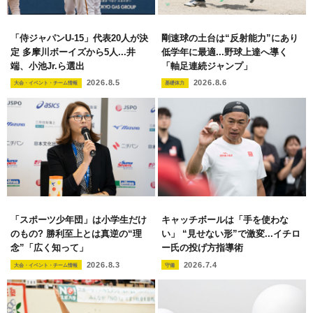
「侍ジャパンU-15」代表20人が決
剛速球の土台は“反射能力”にあり
定 多摩川ボーイズから5人...井
低学年に最適...野球上達へ導く
端、小池Jr.ら選出
「軸足連続ジャンプ」
2026.8.5
2026.8.6
大会・イベント・チーム情報
基礎体力
「スポーツ少年団」は小学生だけ
キャッチボールは「手を使わな
のもの? 勝利至上とは真逆の“理
い」 “見せない形”で激変...イチロ
念”「広く知って」
ー氏の投げ方指導術
2026.8.3
2026.7.4
大会・イベント・チーム情報
守備