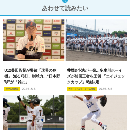
あわせて読みたい
U12桑田監督が警鐘「球界の危
井端&小池が一発...多摩川ボーイ
機」 減る巧打、制球力...“日本野
ズが前回王者を圧倒 「エイジェッ
球”が「雑に」
クカップ」8強決定
2026.8.5
2026.8.5
伸びる指導法
大会・イベント・チーム情報