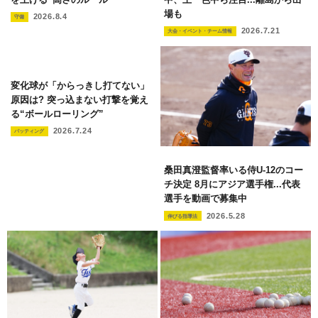
場も
2026.8.4
守備
2026.7.21
大会・イベント・チーム情報
変化球が「からっきし打てない」
原因は? 突っ込まない打撃を覚え
る“ボールローリング”
2026.7.24
バッティング
桑田真澄監督率いる侍U-12のコー
チ決定 8月にアジア選手権...代表
選手を動画で募集中
2026.5.28
伸びる指導法