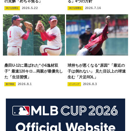
の見解「めちゃ焦る」
る」4つの方針
2026.5.22
2026.7.16
伸びる指導法
伸びる指導法
桑田U-12に選ばれた“小6逸材双
球持ちが悪くなる“原因”「最近の
子” 最速120キロ...両親が最優先し
子は倒れない」 見た目以上の球速
た「生活習慣」
生む「片足RDL」
2026.8.1
2026.8.3
親子関係
ピッチング