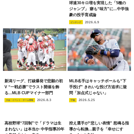
球速30キロ増を実現した「5種の
ジャンプ」 癖も“味方”に...中学強
豪の投手育成論
2026.6.9
ピッチング
新潟リーグ、打線爆発で悲願の初
MLB名手はキャッチボールも“下
V “一戦必勝”でラスト開催を飾
手投げ” きれいな投げ方追求に疑
る...MLB CUPマイナー部門
問「加点式じゃない」
2026.8.3
2026.5.25
大会・イベント・チーム情報
守備
高校野球“7回制”で「ドラマは生
控え選手が“悲しい表情” 怒鳴る指
まれない」は本当か 中学指導20年
導から転換...親子を「幸せにす