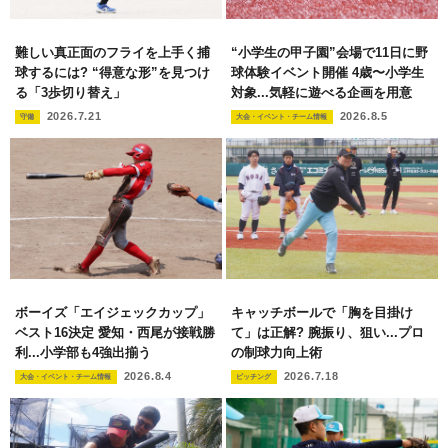
難しい真正面のフライを上手く捕
“小学生の甲子園”会場で11日に野
球するには? “得意な形”を見つけ
球体験イベント開催 4歳〜小学生
る「3歩切り替え」
対象...気軽に遊べる企画を用意
2026.7.21
2026.8.5
守備
大会・イベント・チーム情報
ボーイズ「エイジェックカップ」
キャッチボールで「胸を目掛け
ベスト16決定 愛知・西尾が接戦勝
て」は正解? 腕振り、狙い...プロ
利...小学部も4強出揃う
の制球力向上術
2026.8.4
2026.7.18
大会・イベント・チーム情報
ピッチング