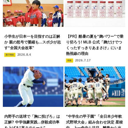
小学生が日本一を目指すのは正解
【PR】酷暑の夏を“麹パワー”で乗
か 親の怒号で萎縮も...スポ少が志
り切ろう! MLB 公式「麹だけでつ
す“全国大会改革”
くったすっきりあまさけ」にいま
熱視線の理由
2026.8.4
親子関係
2026.7.17
特集
内野手の送球で「胸に投げろ」は
“中学生の甲子園”「全日本少年軟
正解? 中学強豪実践...併殺成功率
式野球大会」組み合わせ決定 星稜
を上げる“高さのルール”
中、上一色中ら注目...離島から出