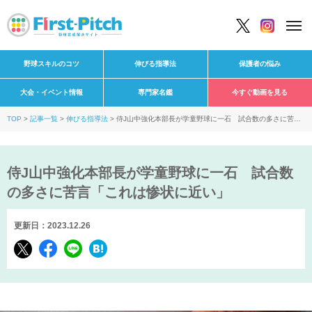
野球スキルのコツ
伸びる指導法
保護者の悩み
大会・イベント情報
専門家名鑑
今すぐ動画を見る
TOP
記事一覧
伸びる指導法
侍J山中強化本部長が学童野球に一石 試合数の多さに苦言
「これは惨状に近い」
侍J山中強化本部長が学童野球に一石 試合数
の多さに苦言「これは惨状に近い」
更新日：2023.12.26