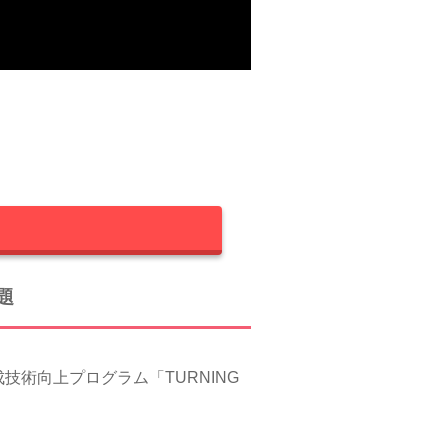
題
術向上プログラム「TURNING
。