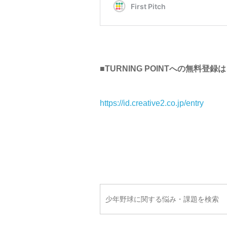
■TURNING POINTへの無料登録
https://id.creative2.co.jp/entry