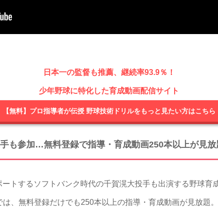
日本一の監督も推薦、継続率93.9％！
少年野球に特化した育成動画配信サイト
【無料】プロ指導者が伝授 野球技術ドリルをもっと見たい方はこちら
手も参加…無料登録で指導・育成動画250本以上が見放
トするソフトバンク時代の千賀滉大投手も出演する野球育成技
）では、無料登録だけでも250本以上の指導・育成動画が見放題