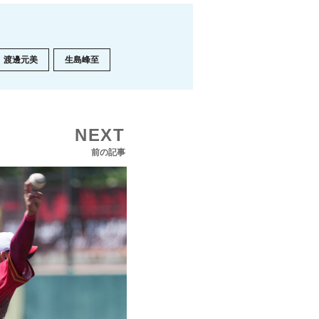
渡邊元美
生島峰至
NEXT
前の記事