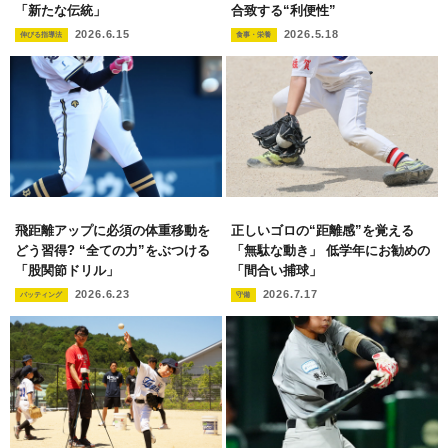
「新たな伝統」
合致する“利便性”
2026.6.15
2026.5.18
伸びる指導法
食事・栄養
飛距離アップに必須の体重移動を
正しいゴロの“距離感”を覚える
どう習得? “全ての力”をぶつける
「無駄な動き」 低学年にお勧めの
「股関節ドリル」
「間合い捕球」
2026.6.23
2026.7.17
バッティング
守備