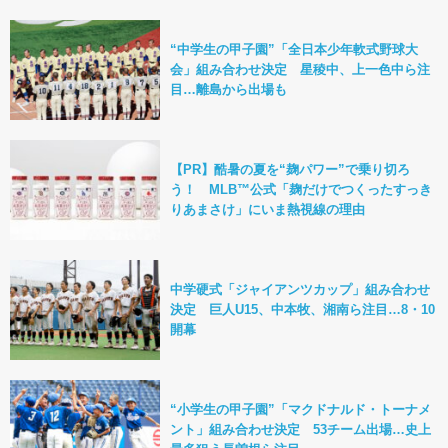
“中学生の甲子園”「全日本少年軟式野球大
会」組み合わせ決定 星稜中、上一色中ら注
目…離島から出場も
【PR】酷暑の夏を“麹パワー”で乗り切ろ
う！ MLB™公式「麹だけでつくったすっき
りあまさけ」にいま熱視線の理由
中学硬式「ジャイアンツカップ」組み合わせ
決定 巨人U15、中本牧、湘南ら注目…8・10
開幕
“小学生の甲子園”「マクドナルド・トーナメ
ント」組み合わせ決定 53チーム出場…史上