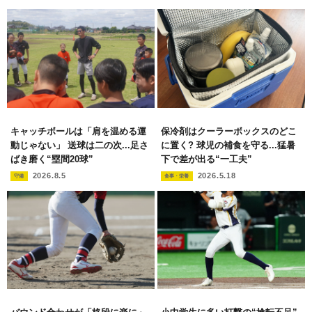
キャッチボールは「肩を温める運
保冷剤はクーラーボックスのどこ
動じゃない」 送球は二の次...足さ
に置く? 球児の補食を守る...猛暑
ばき磨く“塁間20球”
下で差が出る“一工夫”
2026.8.5
2026.5.18
守備
食事・栄養