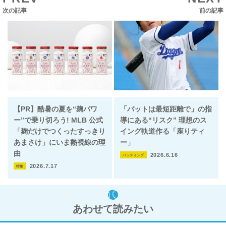
次の記事
前の記事
【PR】酷暑の夏を“麹パワ
「バットは最短距離で」の指
ー”で乗り切ろう! MLB 公式
導にある“リスク” 理想のス
「麹だけでつくったすっきり
イング軌道作る「座りティ
あまさけ」にいま熱視線の理
ー」
由
2026.6.16
バッティング
2026.7.17
特集
あわせて読みたい