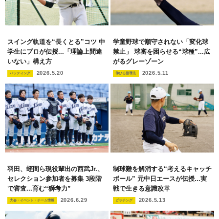
スイング軌道を“長くとる”コツ 中
学童野球で順守されない「変化球
学生にプロが伝授...「理論上間違
禁止」 球審を困らせる“球種”...広
いない」構え方
がるグレーゾーン
2026.5.20
2026.5.11
バッティング
伸びる指導法
羽田、蛭間ら現役輩出の西武Jr.、
制球難を解消する“考えるキャッチ
セレクション参加者を募集 3段階
ボール” 元中日エースが伝授...実
で審査...育む“獅考力”
戦で生きる意識改革
2026.6.29
2026.5.13
大会・イベント・チーム情報
ピッチング