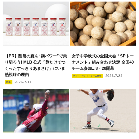
【PR】酷暑の夏を“麹パワー”で乗
女子中学軟式の全国大会「SPトー
り切ろう! MLB 公式「麹だけでつ
ナメント」組み合わせ決定 全国49
くったすっきりあまさけ」にいま
チーム参加...8・20開幕
熱視線の理由
2026.7.24
大会・イベント・チーム情報
2026.7.17
特集