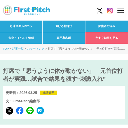
野球スキルのコツ
伸びる指導法
保護者の悩み
大会・イベント情報
専門家名鑑
今すぐ動画を見る
TOP
記事一覧
バッティング
打席で「思うように体が動かない」 元首位打者が実践…試
合で結果を残す“刺激入れ”
打席で「思うように体が動かない」 元首位打
者が実践…試合で結果を残す“刺激入れ”
更新日：2026.03.25
土谷鉄平
文：First-Pitch編集部