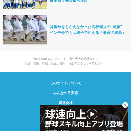
最多狙う長曽根ら注目
背番号をもらえなかった高校球児の“葛藤”
ベンチ外でも…親子で迎える「最高の終幕」
First Pitchのコンテンツを、著作権者の承諾なしに
改編、複製、転載、変更、翻案、再配布することを禁じます。
このサイトについて
みんなの目安箱
運営会社
© Creative2 2021-