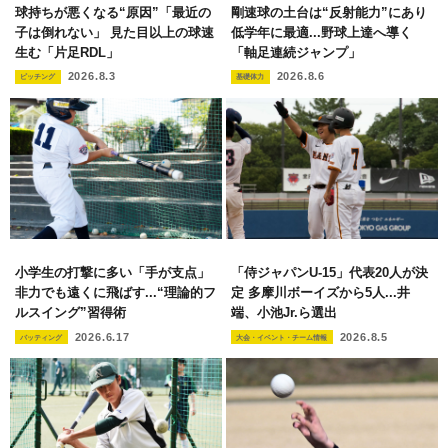
球持ちが悪くなる“原因”「最近の
剛速球の土台は“反射能力”にあり
子は倒れない」 見た目以上の球速
低学年に最適...野球上達へ導く
生む「片足RDL」
「軸足連続ジャンプ」
2026.8.3
2026.8.6
ピッチング
基礎体力
小学生の打撃に多い「手が支点」
「侍ジャパンU-15」代表20人が決
非力でも遠くに飛ばす...“理論的フ
定 多摩川ボーイズから5人...井
ルスイング”習得術
端、小池Jr.ら選出
2026.6.17
2026.8.5
バッティング
大会・イベント・チーム情報