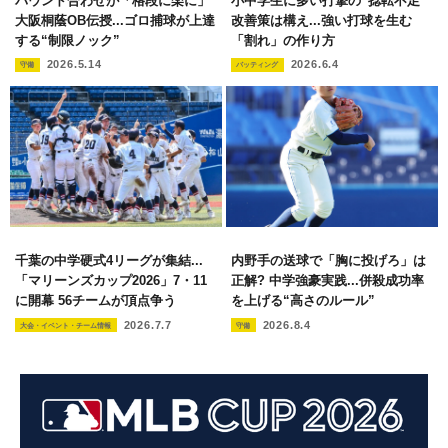
バウンド合わせが「格段に楽に」
小中学生に多い打撃の“捻転不足”
大阪桐蔭OB伝授...ゴロ捕球が上達
改善策は構え...強い打球を生む
する“制限ノック”
「割れ」の作り方
2026.5.14
2026.6.4
守備
バッティング
千葉の中学硬式4リーグが集結...
内野手の送球で「胸に投げろ」は
「マリーンズカップ2026」7・11
正解? 中学強豪実践...併殺成功率
に開幕 56チームが頂点争う
を上げる“高さのルール”
2026.7.7
2026.8.4
大会・イベント・チーム情報
守備