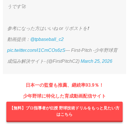
うです🚀
参考になった方はいいね or リポストを❗️
動画提供：
@tpbaseball_c2
pic.twitter.com/i1CmCOs6zS
— First-Pitch -少年野球育
成悩み解決サイト- (@FirstPitchC2)
March 25, 2026
日本一の監督も推薦、継続率93.9％！
少年野球に特化した育成動画配信サイト
【無料】プロ指導者が伝授 野球技術ドリルをもっと見たい方
はこちら