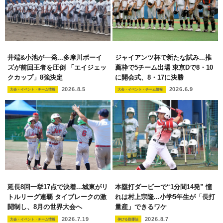
井端&小池が一発...多摩川ボーイ
ジャイアンツ杯で新たな試み...推
ズが前回王者を圧倒 「エイジェッ
薦枠で5チーム出場 東京Dで8・10
クカップ」8強決定
に開会式、8・17に決勝
2026.8.5
2026.6.9
大会・イベント・チーム情報
大会・イベント・チーム情報
延長8回一挙17点で決着...城東がリ
本塁打ダービーで“1分間14発” 憧
トルリーグ連覇 タイブレークの激
れは村上宗隆...小学5年生が「長打
闘制し、8月の世界大会へ
量産」できるワケ
2026.7.19
2026.8.7
大会・イベント・チーム情報
伸びる指導法