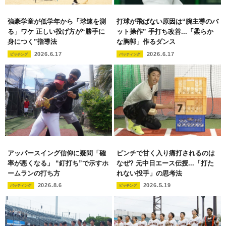
強豪学童が低学年から「球速を測
打球が飛ばない原因は“腕主導のバ
る」ワケ 正しい投げ方が“勝手に
ット操作” 手打ち改善...「柔らか
身につく”指導法
な胸郭」作るダンス
2026.6.17
2026.6.17
ピッチング
バッティング
アッパースイング信仰に疑問「確
ピンチで甘く入り痛打されるのは
率が悪くなる」 “釘打ち”で示すホ
なぜ? 元中日エース伝授...「打た
ームランの打ち方
れない投手」の思考法
2026.8.6
2026.5.19
バッティング
ピッチング