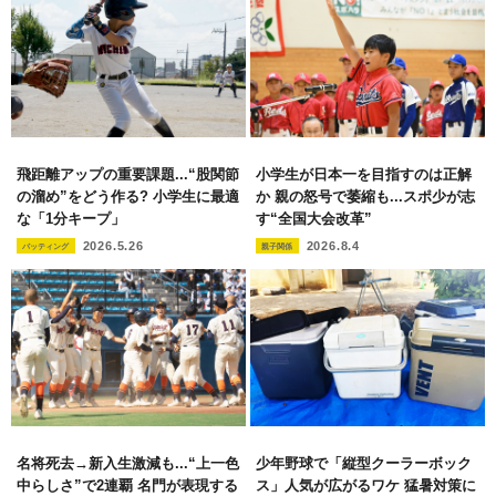
飛距離アップの重要課題...“股関節
小学生が日本一を目指すのは正解
の溜め”をどう作る? 小学生に最適
か 親の怒号で萎縮も...スポ少が志
な「1分キープ」
す“全国大会改革”
2026.5.26
2026.8.4
バッティング
親子関係
名将死去→新入生激減も...“上一色
少年野球で「縦型クーラーボック
中らしさ”で2連覇 名門が表現する
ス」人気が広がるワケ 猛暑対策に