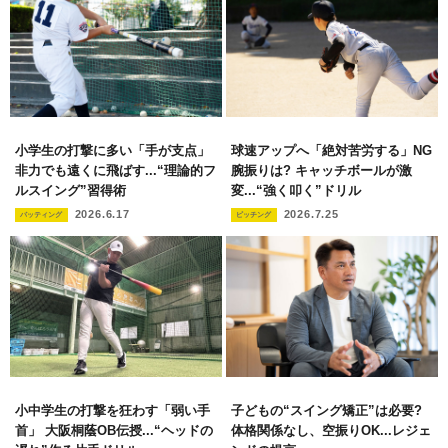
小学生の打撃に多い「手が支点」
球速アップへ「絶対苦労する」NG
非力でも遠くに飛ばす...“理論的フ
腕振りは? キャッチボールが激
ルスイング”習得術
変...“強く叩く”ドリル
2026.6.17
2026.7.25
バッティング
ピッチング
小中学生の打撃を狂わす「弱い手
子どもの“スイング矯正”は必要?
首」 大阪桐蔭OB伝授...“ヘッドの
体格関係なし、空振りOK...レジェ