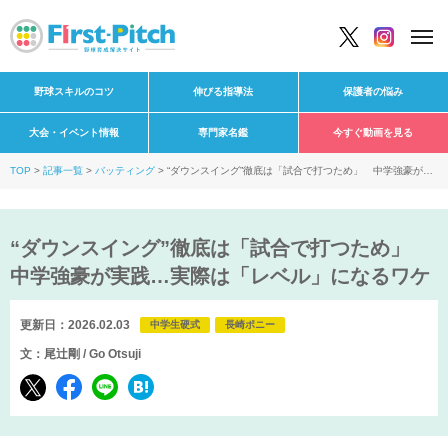
野球スキルのコツ
伸びる指導法
保護者の悩み
大会・イベント情報
専門家名鑑
今すぐ動画を見る
TOP
記事一覧
バッティング
“ダウンスイング”徹底は「試合で打つため」 中学強豪が実
践…実際は「レベル」になるワケ
“ダウンスイング”徹底は「試合で打つため」
中学強豪が実践…実際は「レベル」になるワケ
更新日：2026.02.03
中学生硬式
長崎ポニー
文：尾辻剛 / Go Otsuji