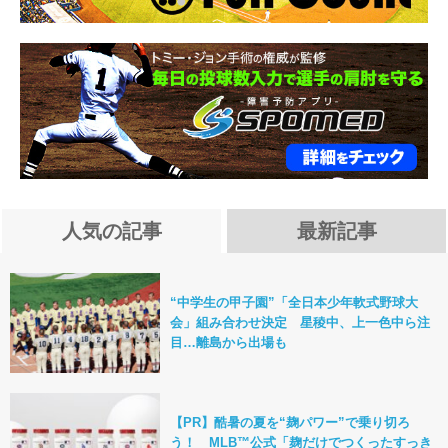
人気の記事
最新記事
“中学生の甲子園”「全日本少年軟式野球大
会」組み合わせ決定 星稜中、上一色中ら注
目…離島から出場も
【PR】酷暑の夏を“麹パワー”で乗り切ろ
う！ MLB™公式「麹だけでつくったすっき