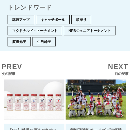
トレンドワード
球速アップ
キャッチボール
縦振り
マクドナルド・トーナメント
NPBジュニアトーナメント
渡邊元美
生島峰至
PREV
NEXT
次の記事
前の記事