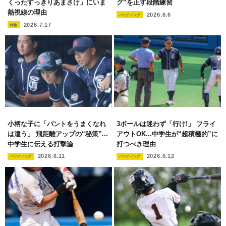
くったすっきりあまさけ」にいま
グ”を正す段階練習
熱視線の理由
2026.6.6
バッティング
2026.7.17
特集
小柄な子に「バントをうまくなれ
3ボールは迷わず「行け!」 フライ
は違う」 飛距離アップの“秘策”...
アウトOK...中学生が“超積極的”に
中学生に伝える打撃論
打つべき理由
2026.6.11
2026.6.12
バッティング
バッティング