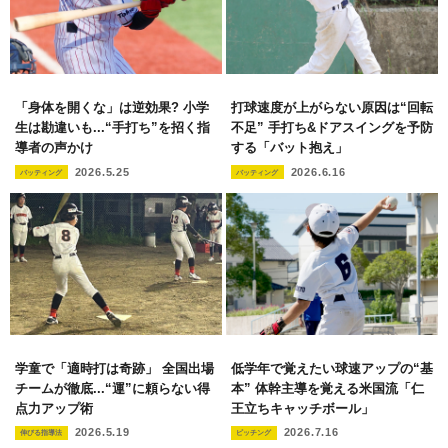
「身体を開くな」は逆効果? 小学
打球速度が上がらない原因は“回転
生は勘違いも...“手打ち”を招く指
不足” 手打ち&ドアスイングを予防
導者の声かけ
する「バット抱え」
2026.5.25
2026.6.16
バッティング
バッティング
学童で「適時打は奇跡」 全国出場
低学年で覚えたい球速アップの“基
チームが徹底...“運”に頼らない得
本” 体幹主導を覚える米国流「仁
点力アップ術
王立ちキャッチボール」
2026.5.19
2026.7.16
伸びる指導法
ピッチング