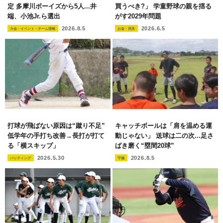
定 多摩川ボーイズから5人...井
買うべき?」 学童野球の親を揺る
端、小池Jr.ら選出
がす2029年問題
2026.8.5
2026.6.5
大会・イベント・チーム情報
お金・用具
打球が飛ばない原因は“蹴り不足”
キャッチボールは「肩を温める運
低学年の手打ち改善→長打が打て
動じゃない」 送球は二の次...足さ
る「横スキップ」
ばき磨く“塁間20球”
2026.5.30
2026.8.5
バッティング
守備