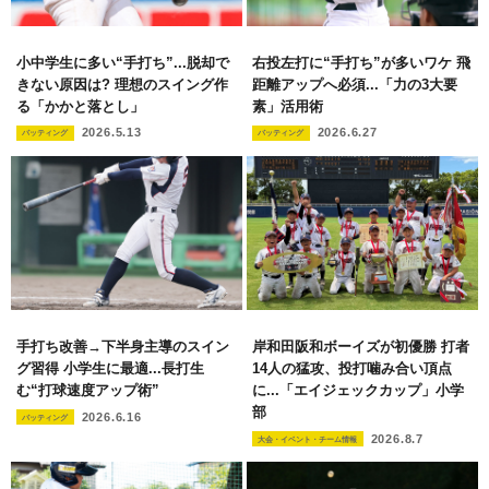
小中学生に多い“手打ち”...脱却で
右投左打に“手打ち”が多いワケ 飛
きない原因は? 理想のスイング作
距離アップへ必須...「力の3大要
る「かかと落とし」
素」活用術
2026.5.13
2026.6.27
バッティング
バッティング
手打ち改善→下半身主導のスイン
岸和田阪和ボーイズが初優勝 打者
グ習得 小学生に最適...長打生
14人の猛攻、投打噛み合い頂点
む“打球速度アップ術”
に...「エイジェックカップ」小学
部
2026.6.16
バッティング
2026.8.7
大会・イベント・チーム情報