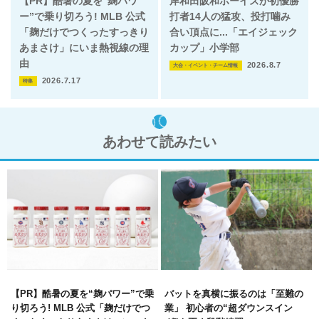
【PR】酷暑の夏を“麹パワ
岸和田阪和ボーイズが初優勝
ー”で乗り切ろう! MLB 公式
打者14人の猛攻、投打噛み
「麹だけでつくったすっきり
合い頂点に...「エイジェック
あまさけ」にいま熱視線の理
カップ」小学部
由
2026.8.7
大会・イベント・チーム情報
2026.7.17
特集
あわせて読みたい
【PR】酷暑の夏を“麹パワー”で乗
バットを真横に振るのは「至難の
り切ろう! MLB 公式「麹だけでつ
業」 初心者の“超ダウンスイン