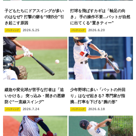
子どもたちにドアスイングが多い
打球を飛ばすカギは「軸足の向
のはなぜ? 打撃の癖を“9割5分”引
き」 手の操作不要...バットが自然
き起こす原因
に出てくる“置きティー”
2026.5.25
2026.6.20
バッティング
バッティング
緩急や変化球が苦手な打者は「追
少年野球に多い「バットの外回
いかける」 突っ込み・開きの悪癖
り」はなぜ起きる? 専門家が指
防ぐ“一直線スイング”
摘...打率を下げる“腕の形”
2026.7.24
2026.6.18
バッティング
バッティング