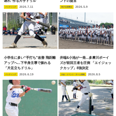
遅れ”作る片手ドリル
ンドの提言
2026.7.11
2026.5.9
バッティング
伸びる指導法
小学生に多い“手打ち”改善 飛距離
井端&小池が一発...多摩川ボーイ
アップへ...下半身主導で振れる
ズが前回王者を圧倒 「エイジェッ
「片足立ちドリル」
クカップ」8強決定
2026.6.19
2026.8.5
バッティング
大会・イベント・チーム情報