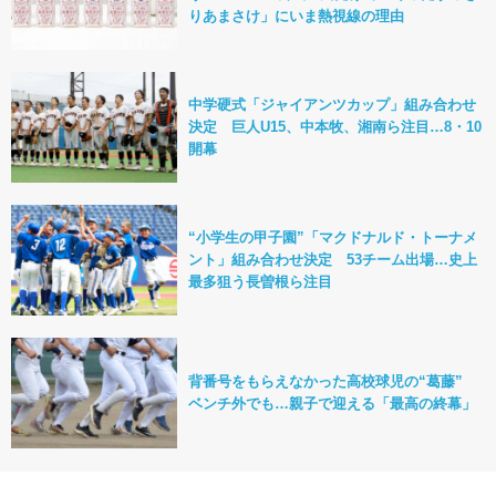
りあまさけ」にいま熱視線の理由
中学硬式「ジャイアンツカップ」組み合わせ
決定 巨人U15、中本牧、湘南ら注目…8・10
開幕
“小学生の甲子園”「マクドナルド・トーナメ
ント」組み合わせ決定 53チーム出場…史上
最多狙う長曽根ら注目
背番号をもらえなかった高校球児の“葛藤”
ベンチ外でも…親子で迎える「最高の終幕」