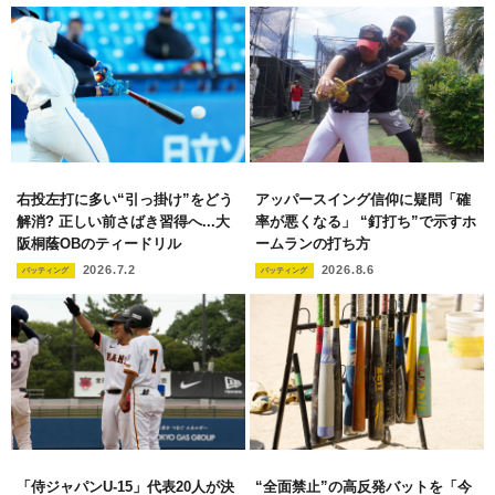
右投左打に多い“引っ掛け”をどう
アッパースイング信仰に疑問「確
解消? 正しい前さばき習得へ...大
率が悪くなる」 “釘打ち”で示すホ
阪桐蔭OBのティードリル
ームランの打ち方
2026.7.2
2026.8.6
バッティング
バッティング
「侍ジャパンU-15」代表20人が決
“全面禁止”の高反発バットを「今