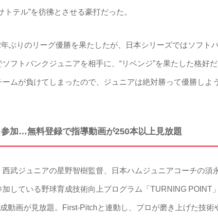
サトテル”を彷彿とさせる豪打だった。
2年ぶりのリーグ優勝を果たしたが、日本シリーズではソフトバ
ソフトバンクジュニアを相手に、“リベンジ”を果たした格好
チームが負けてしまったので、ジュニアは絶対勝って優勝しよ
も参加…無料登録で指導動画が250本以上見放題
西武ジュニアの星野智樹監督、日本ハムジュニアコーチの須永
している野球育成技術向上プログラム「TURNING POIN
成動画が見放題。First-Pitchと連動し、プロが磨き上げた