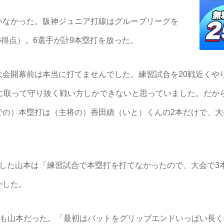
なかった。阪神ジュニア打線はグループリーグを
6得点）。6選手が計9本塁打を放った。
会開幕前は本当に打てませんでした。練習試合を20戦近くや
に取って守り抜く戦い方しかできないと思っていました。だから
での）本塁打は（主将の）香田績（いと）くんの2本だけで、大
した山本は「練習試合で本塁打を打てなかったので、大会で3
かした。
のも山本だった。「最初はバットをグリップエンドいっぱい長