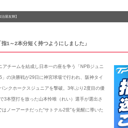
加治屋友輝】
「指1～2本分短く持つようにしました」
ニアチームを結成し日本一の座を争う「NPBジュニ
 2025」の決勝戦が29日に神宮球場で行われ、阪神タイ
トバンクホークスジュニアを撃破。3年ぶり2度目の優
で3本塁打を放った山本怜唯（れい）選手が選出さ
ではノーアーチだった“サトテル2世”を覚醒に導いた