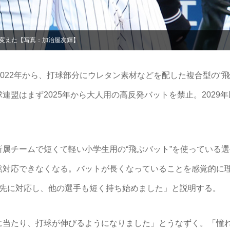
変えた【写真：加治屋友輝】
022年から、打球部分にウレタン素材などを配した複合型の“
連盟はまず2025年から大人用の高反発バットを禁止。2029
。
属チームで短くて軽い小学生用の“飛ぶバット”を使っている
然対応できなくなる。バットが長くなっていることを感覚的に
っ先に対応し、他の選手も短く持ち始めました」と説明する。
当たり、打球が伸びるようになりました」とうなずく。「憧