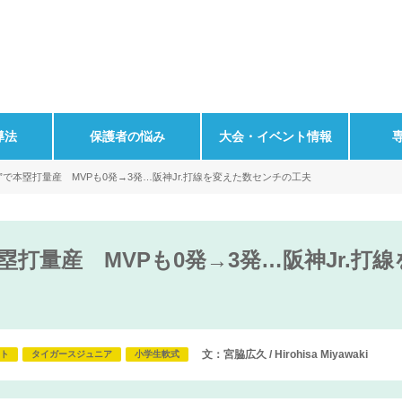
導法
保護者の悩み
大会・イベント情報
”で本塁打量産 MVPも0発→3発…阪神Jr.打線を変えた数センチの工夫
塁打量産 MVPも0発→3発…阪神Jr.打
文：宮脇広久 / Hirohisa Miyawaki
ント
タイガースジュニア
小学生軟式