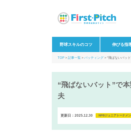
野球スキルのコツ
伸びる指
TOP
記事一覧
バッティング
“飛ばないバット
“飛ばないバット”で本
夫
更新日：2025.12.30
NPBジュニアトーナメ