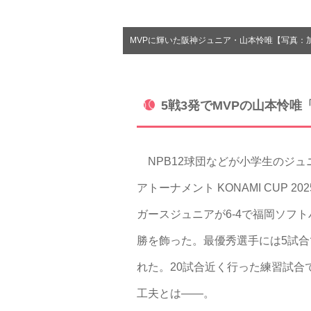
MVPに輝いた阪神ジュニア・山本怜唯【写真：
5戦3発でMVPの山本怜唯
NPB12球団などが小学生のジュ
アトーナメント KONAMI CUP
ガースジュニアが6-4で福岡ソフ
勝を飾った。最優秀選手には5試合
れた。20試合近く行った練習試合
工夫とは――。