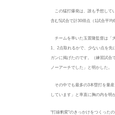
この猛打爆発は、誰も予想してい
含む5試合で計30得点（1試合平均
チームを率いた玉置隆監督は「大
1、2点取れるかで、少ない点を先
ガンに掲げたのです。（練習試合
ノーアーチでした」と明かした。
その中でも最多の3本塁打を量産
しています」と率直に胸の内を明
“打線豹変”のきっかけをつくった