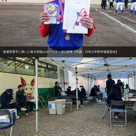
最優秀選手に輝いた東大和狭山ボーイズ・濤川悠希【写真：日本少年野球連盟提供】