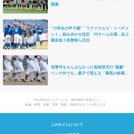
開幕
“小学生の甲子園”「マクドナルド・トーナメ
ント」組み合わせ決定 53チーム出場…史上
最多狙う長曽根ら注目
背番号をもらえなかった高校球児の“葛藤”
ベンチ外でも…親子で迎える「最高の終幕」
First Pitchのコンテンツを、著作権者の承諾なしに
改編、複製、転載、変更、翻案、再配布することを禁じます。
このサイトについて