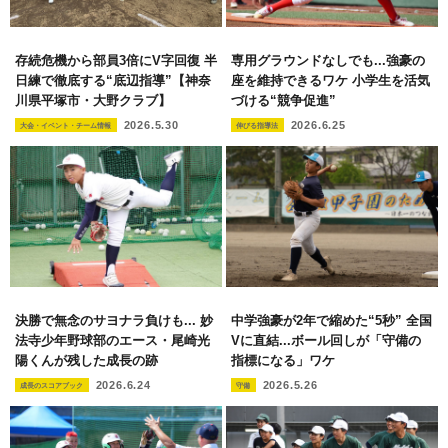
存続危機から部員3倍にV字回復 半
専用グラウンドなしでも...強豪の
日練で徹底する“底辺指導”【神奈
座を維持できるワケ 小学生を活気
川県平塚市・大野クラブ】
づける“競争促進”
2026.5.30
2026.6.25
大会・イベント・チーム情報
伸びる指導法
決勝で無念のサヨナラ負けも... 妙
中学強豪が2年で縮めた“5秒” 全国
法寺少年野球部のエース・尾崎光
Vに直結...ボール回しが「守備の
陽くんが残した成長の跡
指標になる」ワケ
2026.6.24
2026.5.26
成長のスコアブック
守備