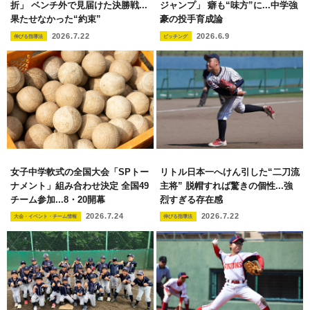
折」 ベンチ外で見届けた決勝戦...
ジャンプ」 癖も“味方”に...中学強
果たせなかった“約束”
豪の投手育成論
2026.7.22
2026.6.9
伸びる指導法
ピッチング
女子中学軟式の全国大会「SPトー
リトル日本一へけん引した“二刀流
ナメント」組み合わせ決定 全国49
主将” 脱帽すれば驚きの個性...強
チーム参加...8・20開幕
烈すぎる存在感
2026.7.24
2026.7.22
大会・イベント・チーム情報
伸びる指導法