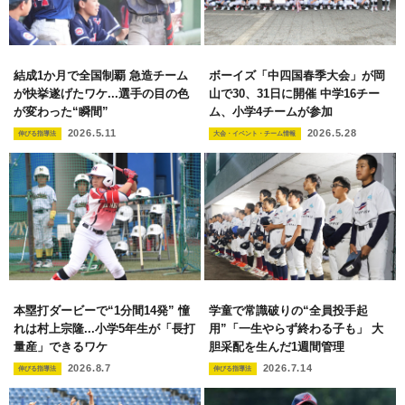
結成1か月で全国制覇 急造チーム
ボーイズ「中四国春季大会」が岡
が快挙遂げたワケ...選手の目の色
山で30、31日に開催 中学16チー
が変わった“瞬間”
ム、小学4チームが参加
2026.5.11
2026.5.28
伸びる指導法
大会・イベント・チーム情報
本塁打ダービーで“1分間14発” 憧
学童で常識破りの“全員投手起
れは村上宗隆...小学5年生が「長打
用”「一生やらず終わる子も」 大
量産」できるワケ
胆采配を生んだ1週間管理
2026.8.7
2026.7.14
伸びる指導法
伸びる指導法