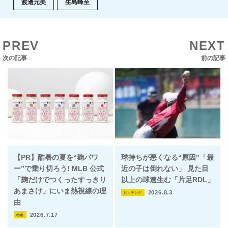
渡邊元美
生島峰至
PREV
NEXT
次の記事
前の記事
【PR】酷暑の夏を“麹パワ
球持ちが悪くなる“原因”「最
ー”で乗り切ろう! MLB 公式
近の子は倒れない」 見た目
「麹だけでつくったすっきり
以上の球速生む「片足RDL」
あまさけ」にいま熱視線の理
2026.8.3
ピッチング
由
2026.7.17
特集