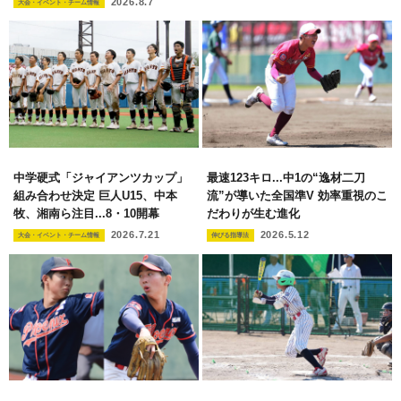
2026.8.7
大会・イベント・チーム情報
中学硬式「ジャイアンツカップ」
最速123キロ...中1の“逸材二刀
組み合わせ決定 巨人U15、中本
流”が導いた全国準V 効率重視のこ
牧、湘南ら注目...8・10開幕
だわりが生む進化
2026.7.21
2026.5.12
大会・イベント・チーム情報
伸びる指導法