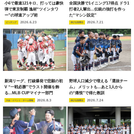
小6で最速121キロ、打っては豪快
全国決勝で1イニング17得点 ドラ1
弾で東京制覇 逸材“ツインタワ
打者2人輩出...伝統の強打を作っ
ー”の球速アップ術
た“マシン設定”
2026.6.23
2026.7.21
ピッチング
伸びる指導法
新潟リーグ、打線爆発で悲願の初
野球人口減少で増える「選抜チー
V “一戦必勝”でラスト開催を飾
ム」 メリットも...あと1人から
る...MLB CUPマイナー部門
の“痛恨”で得た教訓
2026.8.3
2026.7.24
大会・イベント・チーム情報
伸びる指導法