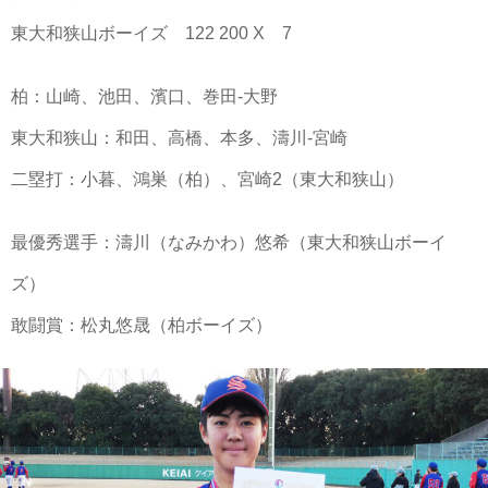
東大和狭山ボーイズ 122 200 X 7
柏：山崎、池田、濱口、巻田-大野
東大和狭山：和田、高橋、本多、濤川-宮崎
二塁打：小暮、鴻巣（柏）、宮崎2（東大和狭山）
最優秀選手：濤川（なみかわ）悠希（東大和狭山ボーイ
ズ）
敢闘賞：松丸悠晟（柏ボーイズ）