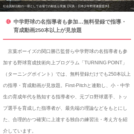
社会貢献活動の一環として会場での献血も実施【写真：日本少年野球連盟提供】
中学野球の名指導者も参加…無料登録で指導・
育成動画250本以上が見放題
京葉ボーイズの関口勝己監督ら中学野球の名指導者も参
加する野球育成技術向上プログラム「TURNING POINT」
（ターニングポイント）では、無料登録だけでも250本以上
の指導・育成動画が見放題。First-Pitchと連動し、小・中学
生の育成年代を熟知する指導者や、元プロ野球選手、トッ
プ選手を育成した指導者が、最先端の理論などをもとにし
た、合理的かつ確実に上達する独自の練習法・考え方を紹
介しています。