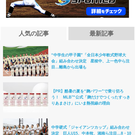
人気の記事
最新記事
“中学生の甲子園”「全日本少年軟式野球大
会」組み合わせ決定 星稜中、上一色中ら注
目…離島から出場も
【PR】酷暑の夏を“麹パワー”で乗り切ろ
う！ MLB™公式「麹だけでつくったすっき
りあまさけ」にいま熱視線の理由
中学硬式「ジャイアンツカップ」組み合わせ
決定 巨人U15、中本牧、湘南ら注目…8・10