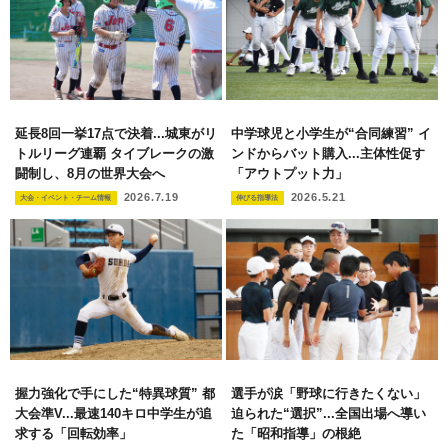
延長8回一挙17点で決着...城東がリ
中学球児と小学生が“合同練習” イ
トルリーグ連覇 タイブレークの激
ンドからバット購入...主体性促す
闘制し、8月の世界大会へ
「アウトプット力」
2026.7.19
2026.5.21
大会・イベント・チーム情報
伸びる指導法
握力強化で手にした“特異球質” 都
選手が涙「野球に行きたくない」
大会準V...最速140キロ中学生が追
迫られた“選択”...全国出場へ導い
求する「回転効率」
た「昭和指導」の根絶