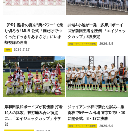
【PR】酷暑の夏を“麹パワー”で乗
井端&小池が一発...多摩川ボーイ
り切ろう! MLB 公式「麹だけでつ
ズが前回王者を圧倒 「エイジェッ
くったすっきりあまさけ」にいま
クカップ」8強決定
熱視線の理由
2026.8.5
大会・イベント・チーム情報
2026.7.17
特集
岸和田阪和ボーイズが初優勝 打者
ジャイアンツ杯で新たな試み...推
14人の猛攻、投打噛み合い頂点
薦枠で5チーム出場 東京Dで8・10
に...「エイジェックカップ」小学
に開会式、8・17に決勝
部
2026.6.9
大会・イベント・チーム情報