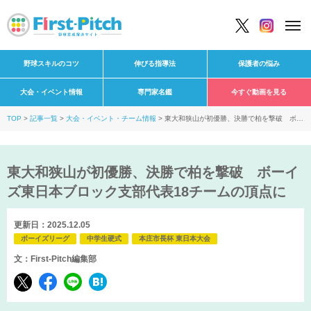
野球スキルのコツ
伸びる指導法
保護者の悩み
大会・イベント情報
専門家名鑑
今すぐ動画を見る
TOP
記事一覧
大会・イベント・チーム情報
東大和狭山が初優勝、決勝で柏を撃破 ボー
イズ東日本ブロック支部代表18チームの頂点に
東大和狭山が初優勝、決勝で柏を撃破 ボーイ
ズ東日本ブロック支部代表18チームの頂点に
更新日：2025.12.05
ボーイズリーグ
中学生硬式
本庄市長杯 東日本大会
文：First-Pitch編集部