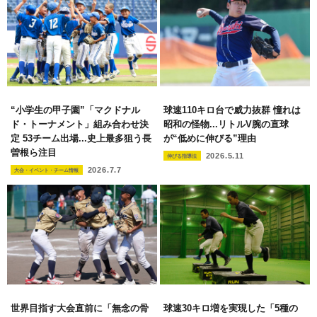
“小学生の甲子園”「マクドナル
球速110キロ台で威力抜群 憧れは
ド・トーナメント」組み合わせ決
昭和の怪物...リトルV腕の直球
定 53チーム出場...史上最多狙う長
が“低めに伸びる”理由
曽根ら注目
2026.5.11
伸びる指導法
2026.7.7
大会・イベント・チーム情報
世界目指す大会直前に「無念の骨
球速30キロ増を実現した「5種の