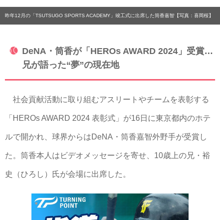
昨年12月の「TSUTSUGO SPORTS ACADEMY」竣工式に出席した筒香嘉智【写真：喜岡桜】
DeNA・筒香が「HEROs AWARD 2024」受賞…
兄が語った“夢”の現在地
社会貢献活動に取り組むアスリートやチームを表彰する
「HEROs AWARD 2024 表彰式」が16日に東京都内のホテ
ルで開かれ、球界からはDeNA・筒香嘉智外野手が受賞し
た。筒香本人はビデオメッセージを寄せ、10歳上の兄・裕
史（ひろし）氏が会場に出席した。