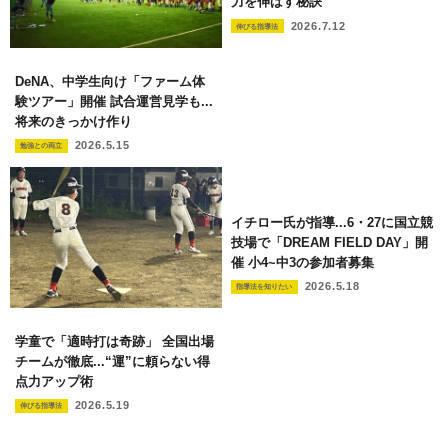
力を伸ばす秘訣
2026.7.12
伸びる指導法
DeNA、中学生向け「ファーム体
験ツアー」開催 試合運営見学も...
将来のきっかけ作り
2026.5.15
勉強との両立
イチロー氏が指導...6・27に国立競
技場で「DREAM FIELD DAY」開
催 小4~中3の参加者募集
2026.5.18
指導法を知りたい
学童で「適時打は奇跡」 全国出場
チームが徹底...“運”に頼らない得
点力アップ術
2026.5.19
伸びる指導法