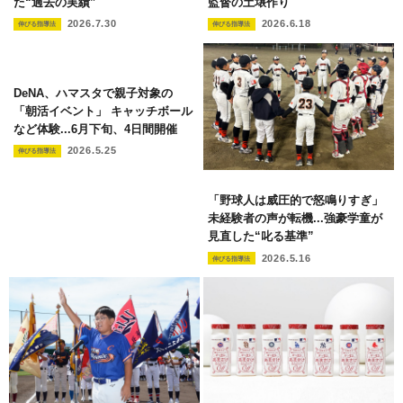
た“過去の実績”
監督の土壌作り
2026.7.30
2026.6.18
伸びる指導法
伸びる指導法
DeNA、ハマスタで親子対象の
「朝活イベント」 キャッチボール
など体験...6月下旬、4日間開催
2026.5.25
伸びる指導法
「野球人は威圧的で怒鳴りすぎ」
未経験者の声が転機...強豪学童が
見直した“叱る基準”
2026.5.16
伸びる指導法