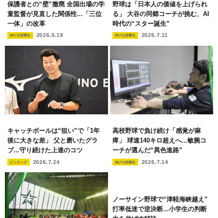
保護者との“壁”撤廃 全国出場の学
野球は「日本人の価値を上げられ
童監督が見直した関係性...「三位
る」 大谷の同郷コーチが挑む、AI
一体」の改革
時代の“スター誕生”
2026.5.19
2026.7.11
伸びる指導法
伸びる指導法
キャッチボールは“狙い”で「1年
高校野球で負け続け「感覚が麻
後に大きな差」 父と磨いたグラ
痺」 球速140キロ超えへ...敏腕コ
ブ...守り続けた上達のコツ
ーチが選んだ“異色進路”
2026.7.24
2026.7.14
ピッチング
伸びる指導法
ノーサイン野球で“津軽海峡越え”
打率低迷で逆決断...小学生の判断