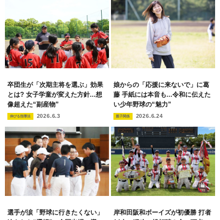
卒団生が「次期主将を選ぶ」効果
娘からの「応援に来ないで」に葛
とは? 女子学童が変えた方針...想
藤 手紙には本音も...令和に伝えた
像超えた“副産物”
い少年野球の“魅力”
2026.6.3
2026.6.24
伸びる指導法
親子関係
選手が涙「野球に行きたくない」
岸和田阪和ボーイズが初優勝 打者