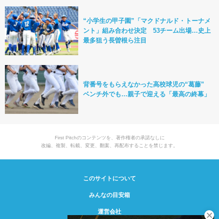
“小学生の甲子園”「マクドナルド・トーナメ
ント」組み合わせ決定 53チーム出場…史上
最多狙う長曽根ら注目
背番号をもらえなかった高校球児の“葛藤”
ベンチ外でも…親子で迎える「最高の終幕」
First Pitchのコンテンツを、著作権者の承諾なしに
改編、複製、転載、変更、翻案、再配布することを禁じます。
このサイトについて
みんなの目安箱
運営会社