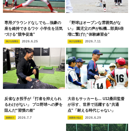
専用グラウンドなしでも...強豪の
「野球はオープンな雰囲気がな
座を維持できるワケ 小学生を活気
い」 園児父の声が転機...部員6倍
づける“競争促進”
増に繋げた“体験練習会”
2026.6.25
2026.7.11
伸びる指導法
伸びる指導法
反省なき投手が「打者を抑えられ
大谷もサッカーも... U12桑田監督
るわけがない」 プロ野球への夢を
が示す、世界で活躍する“共通
阻んだ“習慣の差”
点”「耐える時代じゃない」
2026.7.7
2026.6.29
基礎体力
保護者の悩み