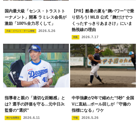
国内最大級「センス・トラストト
【PR】酷暑の夏を“麹パワー”で乗
ーナメント」開幕 ラミレス会長が
り切ろう! MLB 公式「麹だけでつ
激励「100%全力尽くして」
くったすっきりあまさけ」にいま
熱視線の理由
2026.5.26
大会・イベント・チーム情報
2026.7.17
特集
指導者と親の「適切な距離感」と
中学強豪が2年で縮めた“5秒” 全国
は? 選手の評価を守る...元中日Jr.
Vに直結...ボール回しが「守備の
監督の“選択”
指標になる」ワケ
2026.6.11
2026.5.26
伸びる指導法
守備