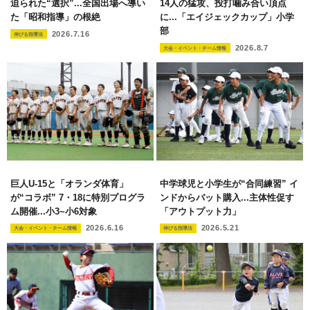
迫られた“選択”...全国出場へ導い
14人の猛攻、投打噛み合い頂点
た「昭和指導」の根絶
に...「エイジェックカップ」小学
部
2026.7.16
伸びる指導法
2026.8.7
大会・イベント・チーム情報
巨人U-15と「オランダ体育」
中学球児と小学生が“合同練習” イ
が“コラボ” 7・18に特別プログラ
ンドからバット購入...主体性促す
ム開催...小3~小6対象
「アウトプット力」
2026.6.16
2026.5.21
大会・イベント・チーム情報
伸びる指導法