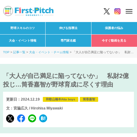
野球スキルのコツ
伸びる指導法
保護者の悩み
大会・イベント情報
専門家名鑑
今すぐ動画を見る
TOP
記事一覧
大会・イベント・チーム情報
「大人が自己満足に陥ってないか」 私財2
億投じ…筒香嘉智が野球育成に尽くす理由
「大人が自己満足に陥ってないか」 私財2億
投じ…筒香嘉智が野球育成に尽くす理由
更新日：2024.12.19
和歌山橋本Atta boys
筒香嘉智
文：宮脇広久 / Hirohisa Miyawaki