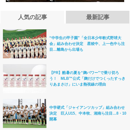
人気の記事
最新記事
“中学生の甲子園”「全日本少年軟式野球大
会」組み合わせ決定 星稜中、上一色中ら注
目…離島から出場も
【PR】酷暑の夏を“麹パワー”で乗り切ろ
う！ MLB™公式「麹だけでつくったすっき
りあまさけ」にいま熱視線の理由
中学硬式「ジャイアンツカップ」組み合わせ
決定 巨人U15、中本牧、湘南ら注目…8・10
開幕