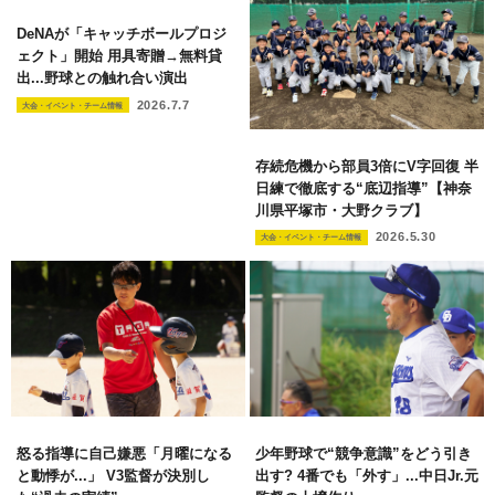
DeNAが「キャッチボールプロジ
ェクト」開始 用具寄贈→無料貸
出...野球との触れ合い演出
2026.7.7
大会・イベント・チーム情報
存続危機から部員3倍にV字回復 半
日練で徹底する“底辺指導”【神奈
川県平塚市・大野クラブ】
2026.5.30
大会・イベント・チーム情報
怒る指導に自己嫌悪「月曜になる
少年野球で“競争意識”をどう引き
と動悸が...」 V3監督が決別し
出す? 4番でも「外す」...中日Jr.元