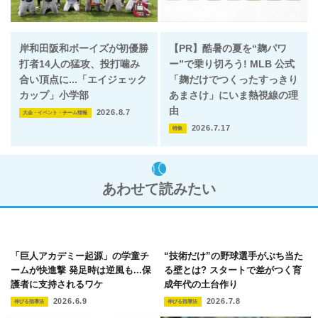
岸和田阪和ボーイズが初優勝
【PR】酷暑の夏を“麹パワ
打者14人の猛攻、投打噛み
ー”で乗り切ろう! MLB 公式
合い頂点に...「エイジェック
「麹だけでつくったすっきり
カップ」小学部
あまさけ」にいま熱視線の理
由
2026.8.7
大会・イベント・チーム情報
2026.7.17
特集
あわせて読みたい
「巨人アカデミー起源」の学童チ
“技術だけ”の野球選手がぶち当た
ームが快進撃 発足時は逆風も...保
る壁とは? スタートで差がつく育
護者に支持されるワケ
成年代の土台作り
2026.6.9
2026.7.8
伸びる指導法
伸びる指導法