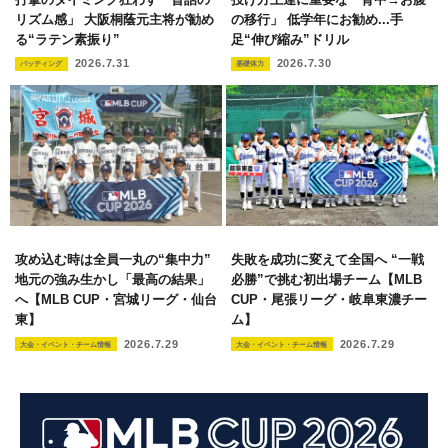
リズム感」 大阪桐蔭元主将が勧め
の移行」 低学年にお勧め...手
る“ラテン素振り”
足“伸び縮み”ドリル
2026.7.31
2026.7.30
バッティング
基礎体力
攻め込む時は全員一丸の“集中力”
失敗を成功に変えて全国へ “一戦
地元の強み生かし「最高の結果」
必勝”で挑む初出場チーム【MLB
へ【MLB CUP・宮城リーグ・仙台
CUP・尾張リーグ・岐阜東濃チー
東】
ム】
2026.7.29
2026.7.29
大会・イベント・チーム情報
大会・イベント・チーム情報