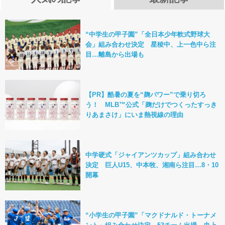
“中学生の甲子園”「全日本少年軟式野球大
会」組み合わせ決定 星稜中、上一色中ら注
目…離島から出場も
【PR】酷暑の夏を“麹パワー”で乗り切ろ
う！ MLB™公式「麹だけでつくったすっき
りあまさけ」にいま熱視線の理由
中学硬式「ジャイアンツカップ」組み合わせ
決定 巨人U15、中本牧、湘南ら注目…8・10
開幕
“小学生の甲子園”「マクドナルド・トーナメ