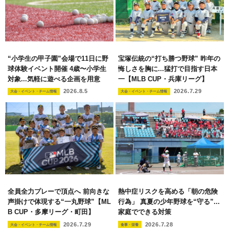
“小学生の甲子園”会場で11日に野
宝塚伝統の“打ち勝つ野球” 昨年の
球体験イベント開催 4歳〜小学生
悔しさを胸に...猛打で目指す日本
対象...気軽に遊べる企画を用意
一【MLB CUP・兵庫リーグ】
2026.8.5
2026.7.29
大会・イベント・チーム情報
大会・イベント・チーム情報
全員全力プレーで頂点へ 前向きな
熱中症リスクを高める「朝の危険
声掛けで体現する“一丸野球”【ML
行為」 真夏の少年野球を“守る”...
B CUP・多摩リーグ・町田】
家庭でできる対策
2026.7.29
2026.7.28
大会・イベント・チーム情報
食事・栄養