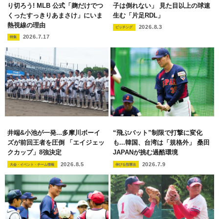
り切ろう! MLB 公式「麹だけでつ
子は倒れない」 見た目以上の球速
くったすっきりあまさけ」にいま
生む「片足RDL」
熱視線の理由
2026.8.3
ピッチング
2026.7.17
特集
井端&小池が一発...多摩川ボーイ
“飛ぶバット”制限で打撃に変化
ズが前回王者を圧倒 「エイジェッ
も...韓国、台湾は「規格外」 桑田
クカップ」8強決定
JAPANが挑む過酷環境
2026.8.5
2026.7.9
大会・イベント・チーム情報
伸びる指導法