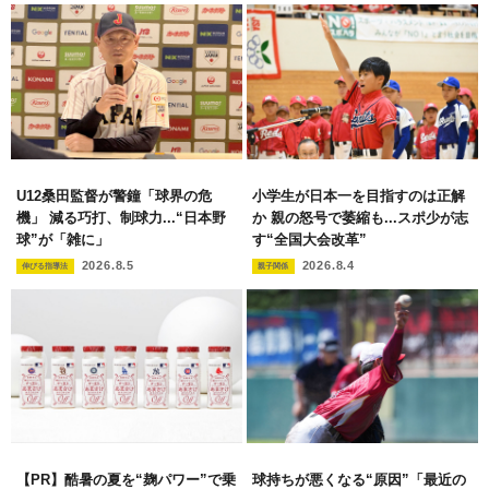
U12桑田監督が警鐘「球界の危
小学生が日本一を目指すのは正解
機」 減る巧打、制球力...“日本野
か 親の怒号で萎縮も...スポ少が志
球”が「雑に」
す“全国大会改革”
2026.8.5
2026.8.4
伸びる指導法
親子関係
【PR】酷暑の夏を“麹パワー”で乗
球持ちが悪くなる“原因”「最近の