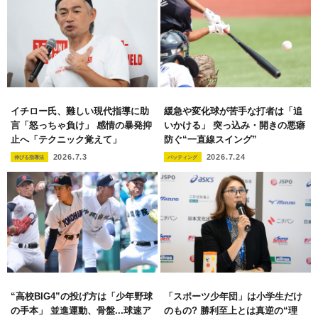
イチロー氏、難しい現代指導に助
緩急や変化球が苦手な打者は「追
言「怒っちゃ負け」 感情の暴発抑
いかける」 突っ込み・開きの悪癖
止へ「テクニック覚えて」
防ぐ“一直線スイング”
2026.7.3
2026.7.24
伸びる指導法
バッティング
“高校BIG4”の投げ方は「少年野球
「スポーツ少年団」は小学生だけ
の手本」 並進運動、骨盤...球速ア
のもの? 勝利至上とは真逆の“理