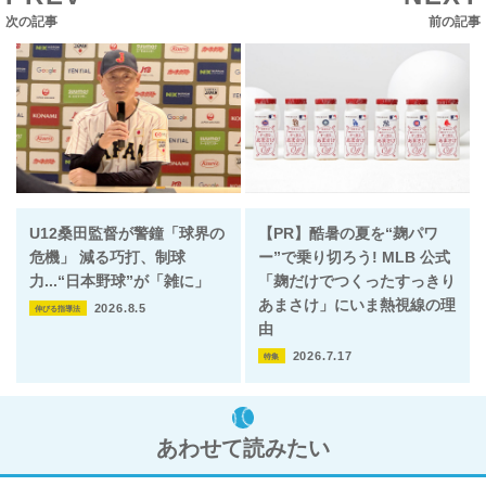
次の記事
前の記事
U12桑田監督が警鐘「球界の
【PR】酷暑の夏を“麹パワ
危機」 減る巧打、制球
ー”で乗り切ろう! MLB 公式
力...“日本野球”が「雑に」
「麹だけでつくったすっきり
あまさけ」にいま熱視線の理
2026.8.5
伸びる指導法
由
2026.7.17
特集
あわせて読みたい