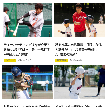
ティーバッティングはなぜ必要?
怒る指導に自己嫌悪「月曜になる
素振りだけでは不十分...一流打者
と動悸が...」 V3監督が決別し
が矯正した“課題”
た“過去の実績”
2026.7.27
2026.7.30
バッティング
伸びる指導法
打撃のタイミング狂わす「昔話の
投げ方上達に重要な「背中→お腹