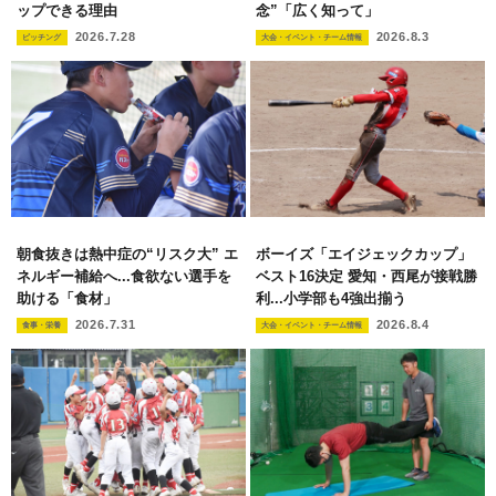
ップできる理由
念”「広く知って」
2026.7.28
2026.8.3
ピッチング
大会・イベント・チーム情報
朝食抜きは熱中症の“リスク大” エ
ボーイズ「エイジェックカップ」
ネルギー補給へ...食欲ない選手を
ベスト16決定 愛知・西尾が接戦勝
助ける「食材」
利...小学部も4強出揃う
2026.7.31
2026.8.4
食事・栄養
大会・イベント・チーム情報