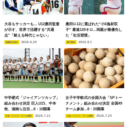
大谷もサッカーも... U12桑田監督
桑田U-12に選ばれた“小6逸材双
が示す、世界で活躍する“共通
子” 最速120キロ...両親が最優先し
点”「耐える時代じゃない」
た「生活習慣」
2026.6.29
2026.8.1
保護者の悩み
親子関係
中学硬式「ジャイアンツカップ」
女子中学軟式の全国大会「SPトー
組み合わせ決定 巨人U15、中本
ナメント」組み合わせ決定 全国49
牧、湘南ら注目...8・10開幕
チーム参加...8・20開幕
2026.7.21
2026.7.24
大会・イベント・チーム情報
大会・イベント・チーム情報