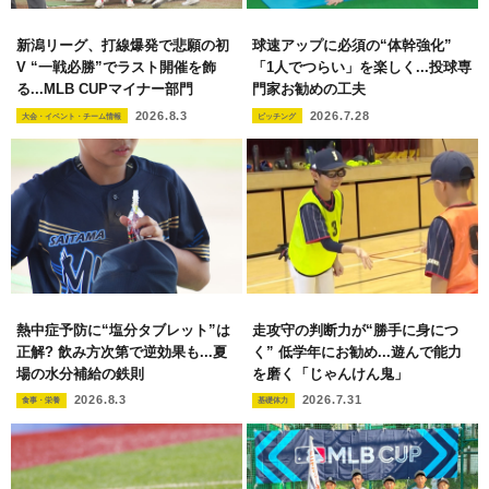
新潟リーグ、打線爆発で悲願の初
球速アップに必須の“体幹強化”
V “一戦必勝”でラスト開催を飾
「1人でつらい」を楽しく...投球専
る...MLB CUPマイナー部門
門家お勧めの工夫
2026.8.3
2026.7.28
大会・イベント・チーム情報
ピッチング
熱中症予防に“塩分タブレット”は
走攻守の判断力が“勝手に身につ
正解? 飲み方次第で逆効果も...夏
く” 低学年にお勧め...遊んで能力
場の水分補給の鉄則
を磨く「じゃんけん鬼」
2026.8.3
2026.7.31
食事・栄養
基礎体力