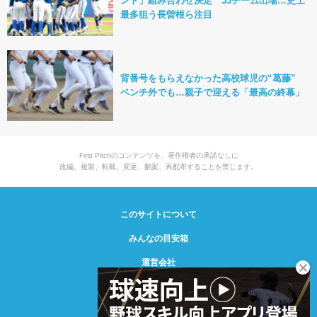
ント」組み合わせ決定 53チーム出場…史上
最多狙う長曽根ら注目
背番号をもらえなかった高校球児の“葛藤”
ベンチ外でも…親子で迎える「最高の終幕」
First Pitchのコンテンツを、著作権者の承諾なしに
改編、複製、転載、変更、翻案、再配布することを禁じます。
このサイトについて
みんなの目安箱
運営会社