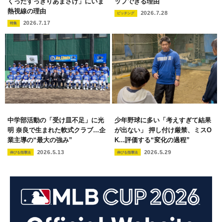
くったすっきりあまさけ」にいま
ップできる理由
熱視線の理由
2026.7.28
ピッチング
2026.7.17
特集
中学部活動の「受け皿不足」に光
少年野球に多い「考えすぎて結果
明 奈良で生まれた軟式クラブ...企
が出ない」 押し付け厳禁、ミスO
業主導の“最大の強み”
K...評価する“変化の過程”
2026.5.13
2026.5.29
伸びる指導法
伸びる指導法