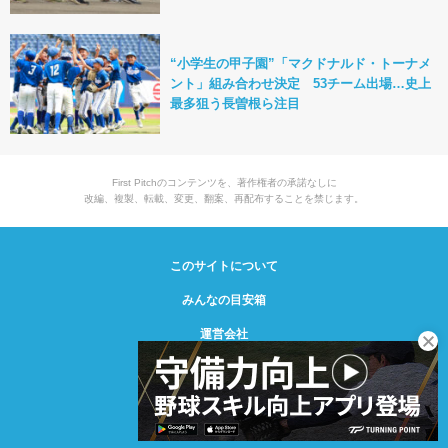
“小学生の甲子園”「マクドナルド・トーナメ
ント」組み合わせ決定 53チーム出場…史上
最多狙う長曽根ら注目
First Pitchのコンテンツを、著作権者の承諾なしに
改編、複製、転載、変更、翻案、再配布することを禁じます。
このサイトについて
みんなの目安箱
運営会社
© Creative2 2021-