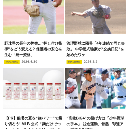
野球界の長年の弊害...“押し付け指
管理野球に限界「4年連続で同じ失
導”をどう変える? 保護者の安心を
敗」 中学硬式強豪が“交換日記”を
生む「統一資格」
始めたワケ
2026.6.30
2026.6.2
伸びる指導法
伸びる指導法
【PR】酷暑の夏を“麹パワー”で乗
“高校BIG4”の投げ方は「少年野球
り切ろう! MLB 公式「麹だけでつ
の手本」 並進運動、骨盤...球速ア