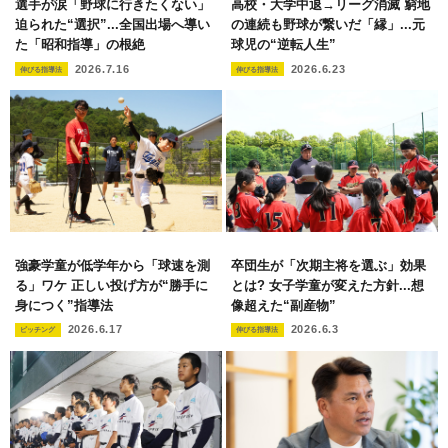
選手が涙「野球に行きたくない」
高校・大学中退→リーグ消滅 窮地
迫られた“選択”...全国出場へ導い
の連続も野球が繋いだ「縁」...元
た「昭和指導」の根絶
球児の“逆転人生”
2026.7.16
2026.6.23
伸びる指導法
伸びる指導法
強豪学童が低学年から「球速を測
卒団生が「次期主将を選ぶ」効果
る」ワケ 正しい投げ方が“勝手に
とは? 女子学童が変えた方針...想
身につく”指導法
像超えた“副産物”
2026.6.17
2026.6.3
ピッチング
伸びる指導法