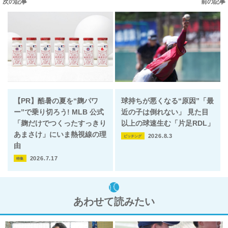
次の記事
前の記事
【PR】酷暑の夏を“麹パワ
球持ちが悪くなる“原因”「最
ー”で乗り切ろう! MLB 公式
近の子は倒れない」 見た目
「麹だけでつくったすっきり
以上の球速生む「片足RDL」
あまさけ」にいま熱視線の理
2026.8.3
ピッチング
由
2026.7.17
特集
あわせて読みたい