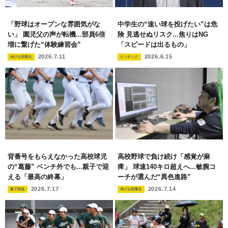
「野球はオープンな雰囲気がな
中学生の“速い球を投げたい”は危
い」 園児父の声が転機...部員6倍
険 見逃せぬリスク...焦りはNG
増に繋げた“体験練習会”
「スピードは出るもの」
2026.7.11
2026.6.15
伸びる指導法
ピッチング
背番号をもらえなかった高校球児
高校野球で負け続け「感覚が麻
の“葛藤” ベンチ外でも...親子で迎
痺」 球速140キロ超えへ...敏腕コ
える「最高の終幕」
ーチが選んだ“異色進路”
2026.7.17
2026.7.14
親子関係
伸びる指導法