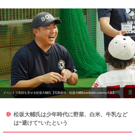
イベントで笑顔を見せる松坂大輔氏【写真提供：松坂大輔BaseBallAcademy大阪】
松坂大輔氏は少年時代に野菜、白米、牛乳など
は“避けて”いたという