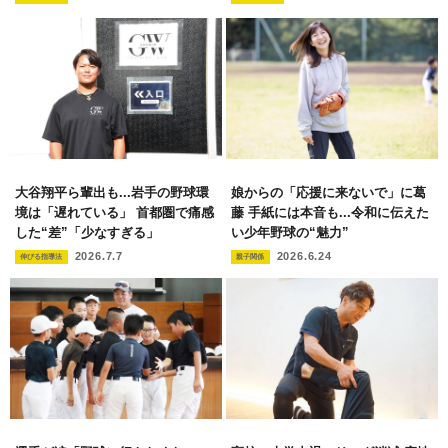
大谷翔平ら輩出も...岩手の野球環
娘からの「応援に来ないで」に葛
境は「遅れている」 首都圏で痛感
藤 手紙には本音も...令和に伝えた
した“差”「少なすぎる」
い少年野球の“魅力”
2026.7.7
2026.6.24
伸びる指導法
親子関係