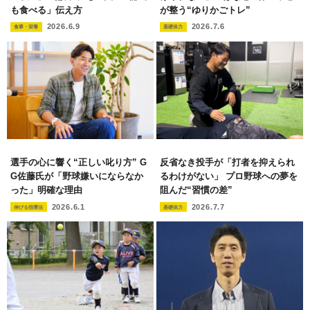
も食べる」伝え方
が整う“ゆりかごトレ”
2026.6.9
2026.7.6
食事・栄養
基礎体力
選手の心に響く“正しい叱り方” G
反省なき投手が「打者を抑えられ
G佐藤氏が「野球嫌いにならなか
るわけがない」 プロ野球への夢を
った」明確な理由
阻んだ“習慣の差”
2026.6.1
2026.7.7
伸びる指導法
基礎体力