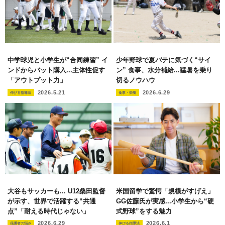
中学球児と小学生が“合同練習” イ
少年野球で夏バテに気づく“サイ
ンドからバット購入...主体性促す
ン” 食事、水分補給...猛暑を乗り
「アウトプット力」
切るノウハウ
2026.5.21
2026.6.29
伸びる指導法
食事・栄養
大谷もサッカーも... U12桑田監督
米国留学で驚愕「規模がすげえ」
が示す、世界で活躍する“共通
GG佐藤氏が実感...小学生から“硬
点”「耐える時代じゃない」
式野球”をする魅力
2026.6.29
2026.6.1
保護者の悩み
伸びる指導法