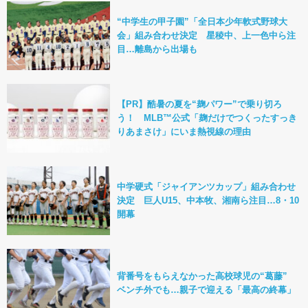
“中学生の甲子園”「全日本少年軟式野球大
会」組み合わせ決定 星稜中、上一色中ら注
目…離島から出場も
【PR】酷暑の夏を“麹パワー”で乗り切ろ
う！ MLB™公式「麹だけでつくったすっき
りあまさけ」にいま熱視線の理由
中学硬式「ジャイアンツカップ」組み合わせ
決定 巨人U15、中本牧、湘南ら注目…8・10
開幕
背番号をもらえなかった高校球児の“葛藤”
ベンチ外でも…親子で迎える「最高の終幕」