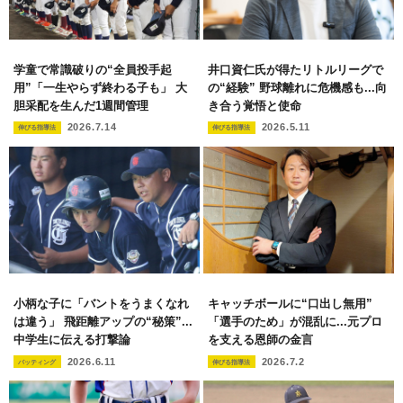
学童で常識破りの“全員投手起
井口資仁氏が得たリトルリーグで
用”「一生やらず終わる子も」 大
の“経験” 野球離れに危機感も...向
胆采配を生んだ1週間管理
き合う覚悟と使命
2026.7.14
2026.5.11
伸びる指導法
伸びる指導法
小柄な子に「バントをうまくなれ
キャッチボールに“口出し無用”
は違う」 飛距離アップの“秘策”...
「選手のため」が混乱に...元プロ
中学生に伝える打撃論
を支える恩師の金言
2026.6.11
2026.7.2
バッティング
伸びる指導法