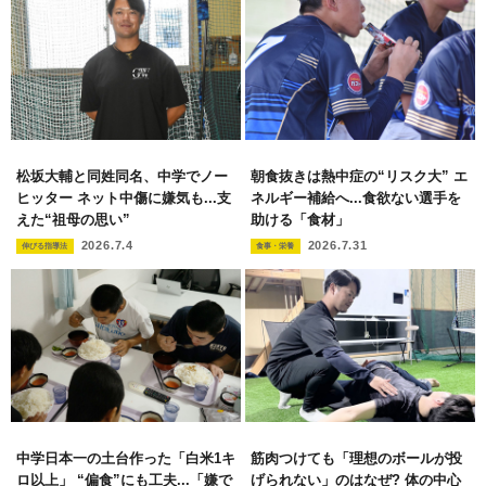
松坂大輔と同姓同名、中学でノー
朝食抜きは熱中症の“リスク大” エ
ヒッター ネット中傷に嫌気も...支
ネルギー補給へ...食欲ない選手を
えた“祖母の思い”
助ける「食材」
2026.7.4
2026.7.31
伸びる指導法
食事・栄養
中学日本一の土台作った「白米1キ
筋肉つけても「理想のボールが投
ロ以上」 “偏食”にも工夫...「嫌で
げられない」のはなぜ? 体の中心