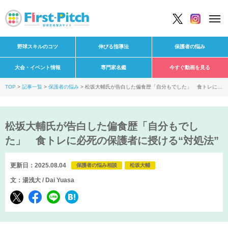
野球スキルのコツ
伸びる指導法
保護者の悩み
大会・イベント情報
専門家名鑑
今すぐ動画を見る
TOP
記事一覧
保護者の悩み
松坂大輔氏が告白した偏食歴「自分もでした」 食トレに必
死の保護者に授ける“対処法”
松坂大輔氏が告白した偏食歴「自分もでし
た」 食トレに必死の保護者に授ける“対処法”
更新日：2025.08.04
保護者の悩み相談
松坂大輔
文：湯浅大 / Dai Yuasa