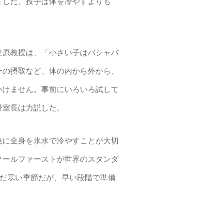
ました。投手は体を冷やすよりも
笠原教授は、「小さい子はバシャバ
ーの摂取など、体の内から外から、
いけません。事前にいろいろ試して
野室長は力説した。
急に全身を氷水で冷やすことが大切
クールファーストが世界のスタンダ
まだ寒い季節だが、早い段階で準備