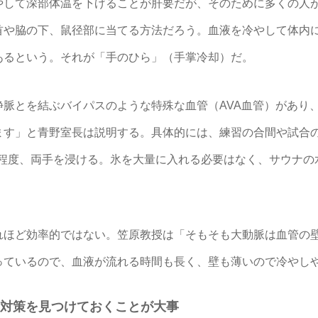
して深部体温を下げることが肝要だが、そのために多くの人
首や脇の下、鼠径部に当てる方法だろう。血液を冷やして体内
あるという。それが「手のひら」（手掌冷却）だ。
静脈とを結ぶバイパスのような特殊な血管（AVA血管）があり
ます」と青野室長は説明する。具体的には、練習の合間や試合
5分程度、両手を浸ける。氷を大量に入れる必要はなく、サウナ
ほど効率的ではない。笠原教授は「そもそも大動脈は血管の
っているので、血液が流れる時間も長く、壁も薄いので冷やし
対策を見つけておくことが大事