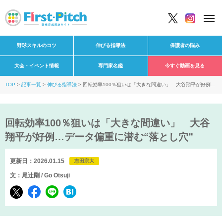
野球スキルのコツ
伸びる指導法
保護者の悩み
大会・イベント情報
専門家名鑑
今すぐ動画を見る
TOP
記事一覧
伸びる指導法
回転効率100％狙いは「大きな間違い」 大谷翔平が好例…
データ偏重に潜む“落とし穴”
回転効率100％狙いは「大きな間違い」 大谷
翔平が好例…データ偏重に潜む“落とし穴”
更新日：2026.01.15
志田宗大
文：尾辻剛 / Go Otsuji