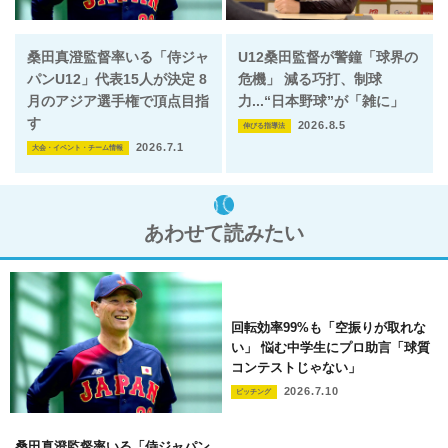
桑田真澄監督率いる「侍ジャ
U12桑田監督が警鐘「球界の
パンU12」代表15人が決定 8
危機」 減る巧打、制球
月のアジア選手権で頂点目指
力...“日本野球”が「雑に」
す
2026.8.5
伸びる指導法
2026.7.1
大会・イベント・チーム情報
あわせて読みたい
回転効率99%も「空振りが取れな
い」 悩む中学生にプロ助言「球質
コンテストじゃない」
2026.7.10
ピッチング
桑田真澄監督率いる「侍ジャパン