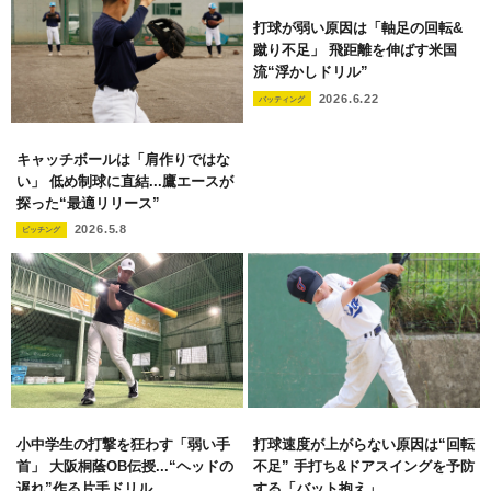
打球が弱い原因は「軸足の回転&
蹴り不足」 飛距離を伸ばす米国
流“浮かしドリル”
2026.6.22
バッティング
キャッチボールは「肩作りではな
い」 低め制球に直結...鷹エースが
探った“最適リリース”
2026.5.8
ピッチング
小中学生の打撃を狂わす「弱い手
打球速度が上がらない原因は“回転
首」 大阪桐蔭OB伝授...“ヘッドの
不足” 手打ち&ドアスイングを予防
遅れ”作る片手ドリル
する「バット抱え」