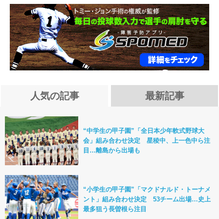
人気の記事
最新記事
“中学生の甲子園”「全日本少年軟式野球大
会」組み合わせ決定 星稜中、上一色中ら注
目…離島から出場も
“小学生の甲子園”「マクドナルド・トーナメ
ント」組み合わせ決定 53チーム出場…史上
最多狙う長曽根ら注目