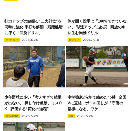
打力アップの鍵握る“二大部位”を
体が開く投手は「100%できていな
同時に強化 手打ち解消→飛距離増
い」 球速アップに必須...回旋のキ
に導く「回旋ドリル」
レ生む胸椎ドリル
2026.5.25
2026.7.18
バッティング
ピッチング
少年野球に多い「考えすぎて結果
中学強豪が2年で縮めた“5秒” 全国
が出ない」 押し付け厳禁、ミスO
Vに直結...ボール回しが「守備の
K...評価する“変化の過程”
指標になる」ワケ
2026.5.29
2026.5.26
伸びる指導法
守備