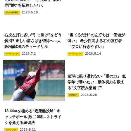
専門家”を招聘したワケ
2026.5.18
伸びる指導法
右投左打に多い“引っ掛け”をどう
“当てるだけ”の左打ちは「価値が
解消? 正しい前さばき習得へ...大
薄い」 希少性高まる右の強打者
阪桐蔭OBのティードリル
「プロに行きやすい」
2026.7.2
2026.5.14
バッティング
バッティング
速球に振り遅れない「眼の力」 低
学年で養いたい...動体視力を鍛え
る“文字読み壁当て”
2026.5.28
基礎体力
18.44mを極める“近距離投球” キ
ャッチボール後に10球...ストライ
クを覚える練習法
2026.5.21
ピッチング