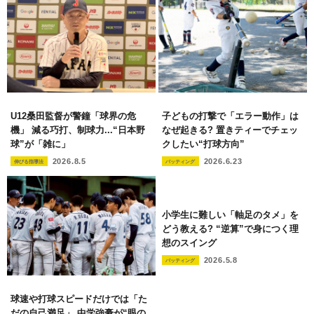
U12桑田監督が警鐘「球界の危
子どもの打撃で「エラー動作」は
機」 減る巧打、制球力...“日本野
なぜ起きる? 置きティーでチェッ
球”が「雑に」
クしたい“打球方向”
2026.8.5
2026.6.23
伸びる指導法
バッティング
小学生に難しい「軸足のタメ」を
どう教える? “逆算”で身につく理
想のスイング
2026.5.8
バッティング
球速や打球スピードだけでは「た
だの自己満足」 中学強豪が“眼の