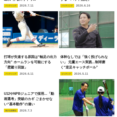
2026.7.11
2026.6.16
バッティング
バッティング
打球が失速する原因は“軸足の出力
体幹なしでは「強く投げられな
方向” ホームランを可能にする
い」 元鷹エース実践...制球磨
「壁蹴り回旋」
く“逆足キャッチボール”
2026.6.11
2026.5.11
バッティング
ピッチング
U12やNPBジュニアで採用...「動
画選考」突破のカギ ごまかせな
い“基本動作”の違い
2026.7.3
伸びる指導法