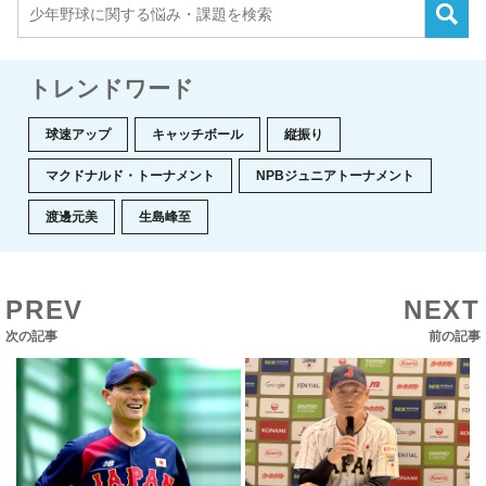
トレンドワード
球速アップ
キャッチボール
縦振り
マクドナルド・トーナメント
NPBジュニアトーナメント
渡邊元美
生島峰至
PREV
NEXT
次の記事
前の記事