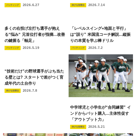
2026.6.27
2026.7.14
バッティング
伸びる指導法
多くの右投げ左打ち選手が抱え
「レベルスイング=地面と平行」
る“悩み“ 元首位打者が指摘...改善
は“誤り” 米国流コーチ解説...縦振
の鍵握る「軸足」
りの本質を学ぶ棒ドリル
2026.5.19
2026.7.2
バッティング
バッティング
“技術だけ”の野球選手がぶち当た
る壁とは? スタートで差がつく育
成年代の土台作り
2026.7.8
伸びる指導法
中学球児と小学生が“合同練習” イ
ンドからバット購入...主体性促す
「アウトプット力」
2026.5.21
伸びる指導法