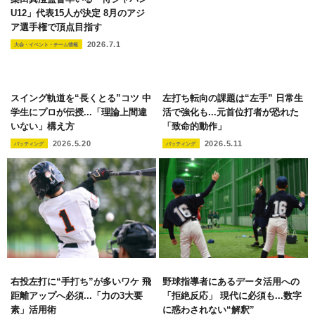
U12」代表15人が決定 8月のアジ
ア選手権で頂点目指す
2026.7.1
大会・イベント・チーム情報
スイング軌道を“長くとる”コツ 中
左打ち転向の課題は“左手” 日常生
学生にプロが伝授...「理論上間違
活で強化も...元首位打者が恐れた
いない」構え方
「致命的動作」
2026.5.20
2026.5.11
バッティング
バッティング
右投左打に“手打ち”が多いワケ 飛
野球指導者にあるデータ活用への
距離アップへ必須...「力の3大要
「拒絶反応」 現代に必須も...数字
素」活用術
に惑わされない“解釈”