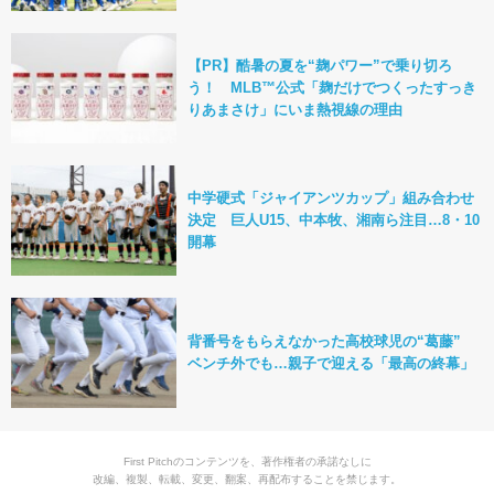
【PR】酷暑の夏を“麹パワー”で乗り切ろ
う！ MLB™公式「麹だけでつくったすっき
りあまさけ」にいま熱視線の理由
中学硬式「ジャイアンツカップ」組み合わせ
決定 巨人U15、中本牧、湘南ら注目…8・10
開幕
背番号をもらえなかった高校球児の“葛藤”
ベンチ外でも…親子で迎える「最高の終幕」
First Pitchのコンテンツを、著作権者の承諾なしに
改編、複製、転載、変更、翻案、再配布することを禁じます。